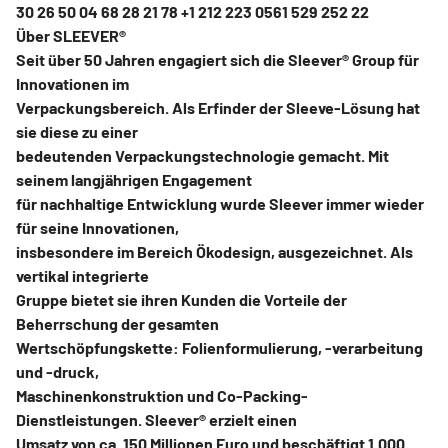
30 26 50 04 68 28 21 78 +1 212 223 0561 529 252 22
Über SLEEVER®
Seit über 50 Jahren engagiert sich die Sleever® Group für
Innovationen im
Verpackungsbereich. Als Erfinder der Sleeve-Lösung hat
sie diese zu einer
bedeutenden Verpackungstechnologie gemacht. Mit
seinem langjährigen Engagement
für nachhaltige Entwicklung wurde Sleever immer wieder
für seine Innovationen,
insbesondere im Bereich Ökodesign, ausgezeichnet. Als
vertikal integrierte
Gruppe bietet sie ihren Kunden die Vorteile der
Beherrschung der gesamten
Wertschöpfungskette: Folienformulierung, -verarbeitung
und -druck,
Maschinenkonstruktion und Co-Packing-
Dienstleistungen. Sleever® erzielt einen
Umsatz von ca. 150 Millionen Euro und beschäftigt 1.000