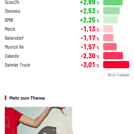
+2,99
Scout24
%
+2,53
Siemens
%
+2,25
BMW
%
-1,13
Merck
%
-1,17
Beiersdorf
%
-1,57
Munich Re
%
-2,30
Zalando
%
-3,01
Daimler Truck
%
Börse: Tradegate
Mehr zum Thema