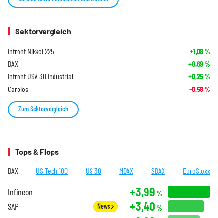
Sektorvergleich
Infront Nikkei 225
+1,08
%
DAX
+0,69
%
Infront USA 30 Industrial
+0,25
%
Carbios
-0,58
%
Zum Sektorvergleich
Tops & Flops
DAX
US Tech 100
US 30
MDAX
SDAX
EuroStoxx
+3,99
Infineon
%
+3,40
SAP
News
%