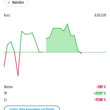
Watchlist
Kurs
6,92
EUR
Woche
-7,01
%
1M
+27,07
%
1J
-17,56
%
Carbios Aktie Kennzahlen und Details