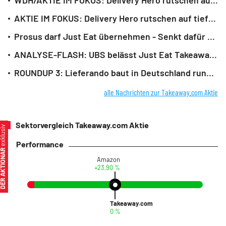
WDH/AKTIE IM FOKUS: Delivery Hero rutschen auf tiefsten Stand seit Sommer 2024
AKTIE IM FOKUS: Delivery Hero rutschen auf tiefsten Stand seit Sommer 2024
Prosus darf Just Eat übernehmen - Senkt dafür Anteil an Delivery Hero
ANALYSE-FLASH: UBS belässt Just Eat Takeaway auf 'Neutral' - Ziel 20,30 Euro
ROUNDUP 3: Lieferando baut in Deutschland rund 2.000 Fahrerstellen ab
alle Nachrichten zur Takeaway.com Aktie
Sektorvergleich Takeaway.com Aktie
xklusiv
Performance
ER AKTIONÄR
Amazon
+23,90 %
Takeaway.com
0 %