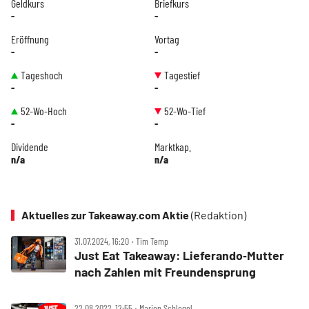
Geldkurs
Briefkurs
-
-
Eröffnung
Vortag
-
-
Tageshoch
Tagestief
-
-
52-Wo-Hoch
52-Wo-Tief
-
-
Dividende
Marktkap.
n/a
n/a
Aktuelles zur Takeaway.com Aktie
(Redaktion)
31.07.2024, 16:20 ‧ Tim Temp
Just Eat Takeaway: Lieferando‑Mutter
nach Zahlen mit Freundensprung
22.08.2022, 12:55 ‧ Marion Schlegel