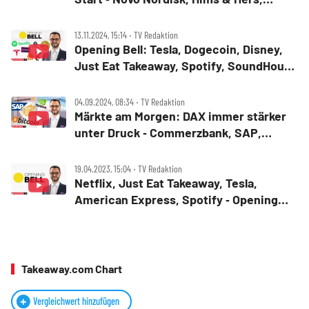
Berkshire Hathaway, Applovin, Tesla,
Just Eat Takeaway, Moncler,
13.11.2024, 15:14 ‧ TV Redaktion
ProSiebenSat.1
Opening Bell: Tesla, Dogecoin, Disney,
Just Eat Takeaway, Spotify, SoundHound
AI, Rivian
04.09.2024, 08:34 ‧ TV Redaktion
Märkte am Morgen: DAX immer stärker
unter Druck ‑ Commerzbank, SAP,
Bitcoin, Cleanspark, Nvidia, Just Eat
Takeaway
19.04.2023, 15:04 ‧ TV Redaktion
Netflix, Just Eat Takeaway, Tesla,
American Express, Spotify ‑ Opening
Bell
Takeaway.com Chart
Vergleichwert hinzufügen