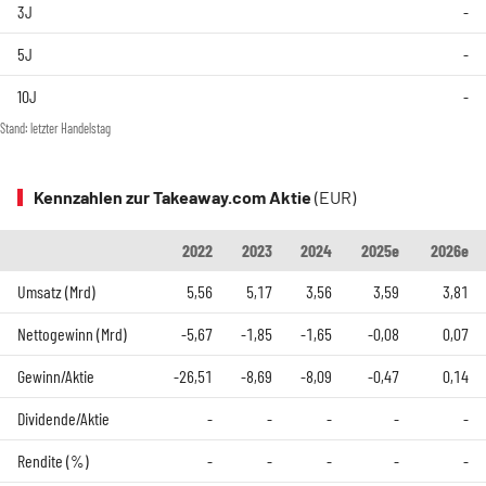
3J
-
5J
-
10J
-
Stand: letzter Handelstag
Kennzahlen zur Takeaway.com Aktie
(EUR)
2022
2023
2024
2025e
2026e
Umsatz (Mrd)
5,56
5,17
3,56
3,59
3,81
Nettogewinn (Mrd)
-5,67
-1,85
-1,65
-0,08
0,07
Gewinn/Aktie
-26,51
-8,69
-8,09
-0,47
0,14
Dividende/Aktie
-
-
-
-
-
Rendite (%)
-
-
-
-
-