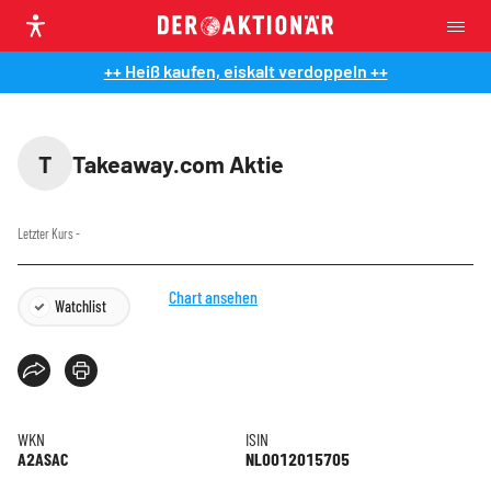
++ Heiß kaufen, eiskalt verdoppeln ++
T
Takeaway.com Aktie
Letzter Kurs
-
Chart ansehen
Watchlist
WKN
ISIN
A2ASAC
NL0012015705