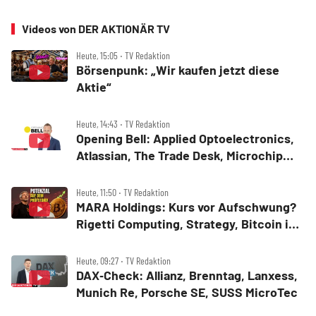
Videos von DER AKTIONÄR TV
Heute, 15:05 ‧ TV Redaktion
Börsenpunk: „Wir kaufen jetzt diese
Aktie“
Heute, 14:43 ‧ TV Redaktion
Opening Bell: Applied Optoelectronics,
Atlassian, The Trade Desk, Microchip
Technology, Alphabet, Airbnb, Western
Digital
Heute, 11:50 ‧ TV Redaktion
MARA Holdings: Kurs vor Aufschwung?
Rigetti Computing, Strategy, Bitcoin in
der Analyse
Heute, 09:27 ‧ TV Redaktion
DAX‑Check: Allianz, Brenntag, Lanxess,
Munich Re, Porsche SE, SUSS MicroTec