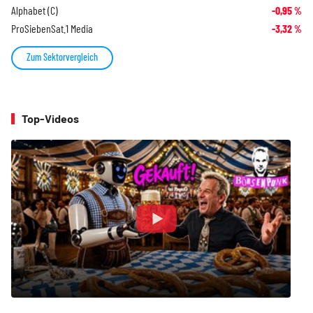
Alphabet (C)
-0,95
%
ProSiebenSat.1 Media
-3,32
%
Zum Sektorvergleich
Top-Videos