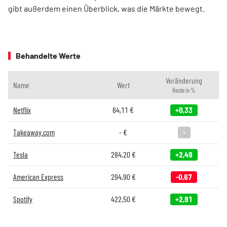
gibt außerdem einen Überblick, was die Märkte bewegt.
Behandelte Werte
Veränderung
Name
Wert
Heute in %
Netflix
64,11
€
+0,33
Takeaway.com
-
€
-
Tesla
284,20
€
+2,49
American Express
294,90
€
-0,67
Spotify
422,50
€
+2,91