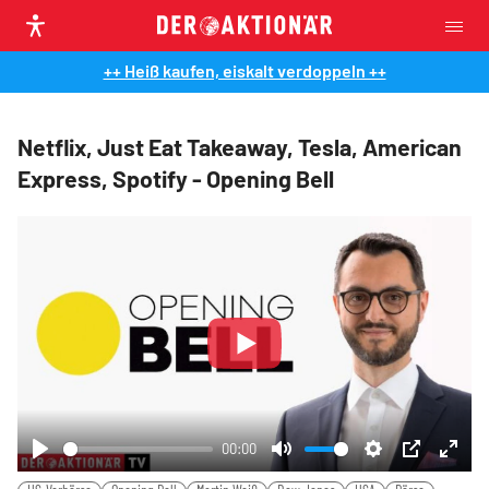
++ Heiß kaufen, eiskalt verdoppeln ++
Netflix, Just Eat Takeaway, Tesla, American
Express, Spotify - Opening Bell
Play
00:00
Play
Mute
Settings
PIP
Ente