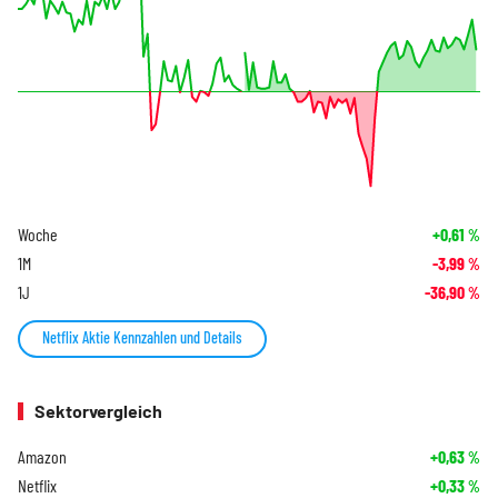
Woche
+0,61
%
1M
-3,99
%
1J
-36,90
%
Netflix Aktie Kennzahlen und Details
Sektorvergleich
Amazon
+0,63
%
Netflix
+0,33
%