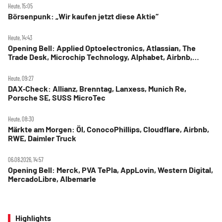
Heute, 15:05
Börsenpunk: „Wir kaufen jetzt diese Aktie“
Heute, 14:43
Opening Bell: Applied Optoelectronics, Atlassian, The
Trade Desk, Microchip Technology, Alphabet, Airbnb,
Western Digital
Heute, 09:27
DAX‑Check: Allianz, Brenntag, Lanxess, Munich Re,
Porsche SE, SUSS MicroTec
Heute, 08:30
Märkte am Morgen: Öl, ConocoPhillips, Cloudflare, Airbnb,
RWE, Daimler Truck
06.08.2026, 14:57
Opening Bell: Merck, PVA TePla, AppLovin, Western Digital,
MercadoLibre, Albemarle
Highlights