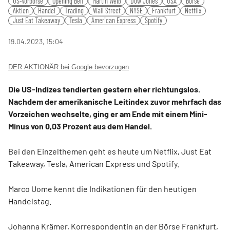
US-Vorbörse
Opening Bell
Martin Weiß
Dow Jones
USA
Börse
fulls
Aktien
Handel
Trading
Wall Street
NYSE
Frankfurt
Netflix
Just Eat Takeaway
Tesla
American Express
Spotify
19.04.2023, 15:04
DER AKTIONÄR bei Google bevorzugen
Die US-Indizes tendierten gestern eher richtungslos.
Nachdem der amerikanische Leitindex zuvor mehrfach das
Vorzeichen wechselte, ging er am Ende mit einem Mini-
Minus von 0,03 Prozent aus dem Handel.
Bei den Einzelthemen geht es heute um Netflix, Just Eat
Takeaway, Tesla, American Express und Spotify.
Marco Uome kennt die Indikationen für den heutigen
Handelstag.
Johanna Krämer, Korrespondentin an der Börse Frankfurt,