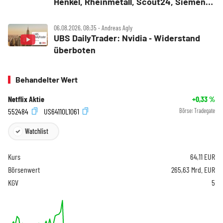
Henkel, Rheinmetall, Scout24, Siemens,
SUSS MicroTec, United Internet
06.08.2026, 08:35 ‧ Andreas Agly
UBS DailyTrader: Nvidia ‑ Widerstand
überboten
Behandelter Wert
Netflix Aktie
+0,33
%
552484
US64110L1061
Börse:
Tradegate
Watchlist
Kurs
64,11
EUR
Börsenwert
265,63 Mrd. EUR
KGV
5