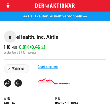
++ Heiß kaufen, eiskalt verdoppeln ++
e
eHealth, Inc. Aktie
1,10
+0,01
(
+0,46
)
EUR
%
Letzter Kurs
6.8. 11:15
Tradegate
Chart ansehen
Watchlist
WKN
ISIN
A0LBT4
US28238P1093