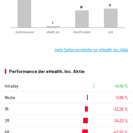
11
11
10
10
1
1
Zurich Insurance
eHealth, Inc.
UnumProvident
AXA
mehr Sektorvergleiche zur eHealth, Inc. Aktie
Performance der eHealth, Inc. Aktie
Intraday
+0,46 %
Woche
-5,98 %
1M
-22,26 %
3M
-34,33 %
6M
-42,92 %