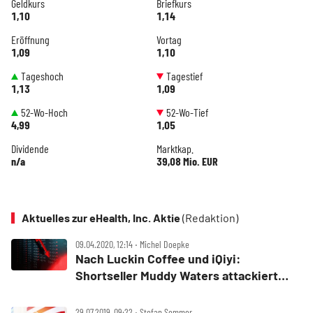
Geldkurs
Briefkurs
1,10
1,14
Eröffnung
Vortag
1,09
1,10
Tageshoch
Tagestief
1,13
1,09
52-Wo-Hoch
52-Wo-Tief
4,99
1,05
Dividende
Marktkap.
n/a
39,08 Mio. EUR
Aktuelles zur eHealth, Inc. Aktie
(Redaktion)
09.04.2020, 12:14 ‧ Michel Doepke
Nach Luckin Coffee und iQiyi:
Shortseller Muddy Waters attackiert
eHealth
29.07.2019, 09:22 ‧ Stefan Sommer