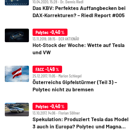
10.04.2020, 15:28 ‧ Dr. Dennis Riedl
Das KBV: Perfektes Auffangbecken bei
DAX‑Korrekturen? – Riedl Report #005
-0,40
Polytec
%
13.11.2019, 08:15 ‧ DER AKTIONÄR
Hot‑Stock der Woche: Wette auf Tesla
und VW
-1,49
FACC
%
25.12.2017, 11:05 ‧ Marion Schlegel
Österreichs Gipfelstürmer (Teil 3) –
Polytec nicht zu bremsen
-0,40
Polytec
%
13.10.2017, 14:06 ‧ Florian Söllner
Spekulation: Produziert Tesla das Model
3 auch in Europa? Polytec und Magna
dürften profitieren