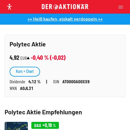
++ Heiß kaufen, eiskalt verdoppeln ++
Polytec Aktie
4,92
-0,40
% (
-0,02
)
EUR
Kurs + Chart
Dividende
4,12 %
ISIN
AT0000A00XX9
WKN
A0JL31
Polytec Aktie Empfehlungen
+0,19
DAX
%