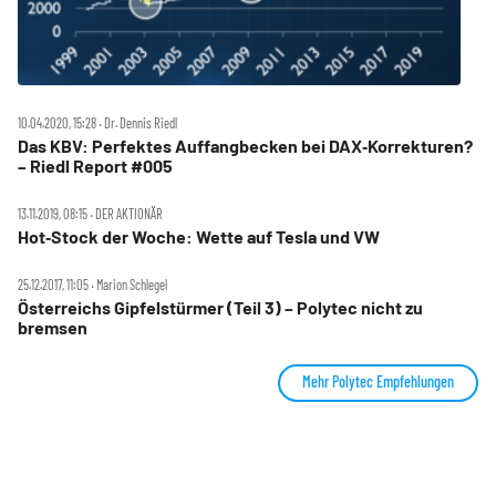
10.04.2020, 15:28 ‧ Dr. Dennis Riedl
Das KBV: Perfektes Auffangbecken bei DAX‑Korrekturen?
– Riedl Report #005
13.11.2019, 08:15 ‧ DER AKTIONÄR
Hot‑Stock der Woche: Wette auf Tesla und VW
25.12.2017, 11:05 ‧ Marion Schlegel
Österreichs Gipfelstürmer (Teil 3) – Polytec nicht zu
bremsen
Mehr Polytec Empfehlungen