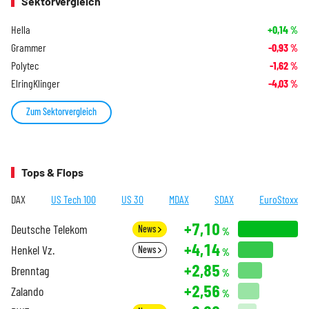
Sektorvergleich
Hella
+0,14
%
Grammer
-0,93
%
Polytec
-1,62
%
ElringKlinger
-4,03
%
Zum Sektorvergleich
Tops & Flops
DAX
US Tech 100
US 30
MDAX
SDAX
EuroStoxx
+7,10
Deutsche Telekom
News
%
+4,14
Henkel Vz.
News
%
+2,85
Brenntag
%
+2,56
Zalando
%