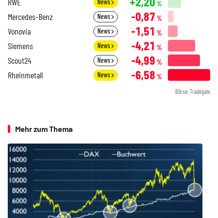
+2,20
RWE
News
%
-0,87
Mercedes-Benz
News
%
-1,51
Vonovia
News
%
-4,21
Siemens
News
%
-4,99
Scout24
News
%
-6,58
Rheinmetall
News
%
Börse: Tradegate
Mehr zum Thema