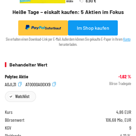
8,90 €
Heiße Tage – eiskalt kaufen: 5 Aktien im Fokus
Im Shop kaufen
Sofortkauf
Sie erhalten einen Download-Link per E-Mail. Außerdem können Sie gekaufte E-Paper in Ihrem
Konto
herunterladen.
Behandelter Wert
Polytec Aktie
-1,62
%
A0JL31
AT0000A00XX9
Börse:
Tradegate
Watchlist
Kurs
4,86
EUR
Börsenwert
106,68 Mio. EUR
KGV
9
Dividende
4,12 %