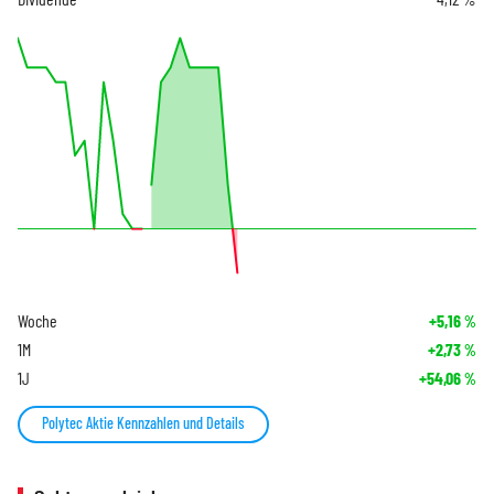
Woche
+5,16
%
1M
+2,73
%
1J
+54,06
%
Polytec Aktie Kennzahlen und Details