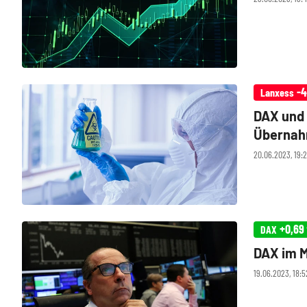
-4
Lanxess
DAX und
Übernahm
20.06.2023, 19:2
+0,69
DAX
DAX im M
19.06.2023, 18:5