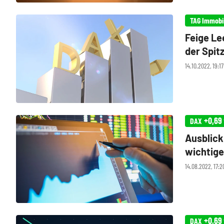
TAG Immobi
Feige Le
der Spit
14.10.2022, 19:17
+0,69
DAX
Ausblick
wichtige
14.08.2022, 17:2
+0,69
DAX