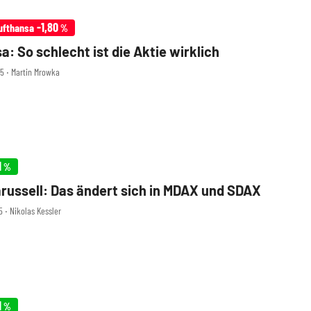
-1,80
ufthansa
%
a: So schlecht ist die Aktie wirklich
55 ‧ Martin Mrowka
1
%
russell: Das ändert sich in MDAX und SDAX
5 ‧ Nikolas Kessler
1
%