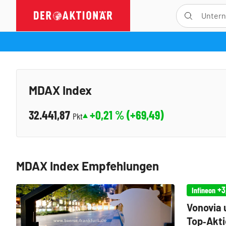
MDAX Index
32.441,87
+0,21
% (
+69,49
)
Pkt
MDAX Index Empfehlungen
+3
Infineon
Vonovia 
Top‑Akti