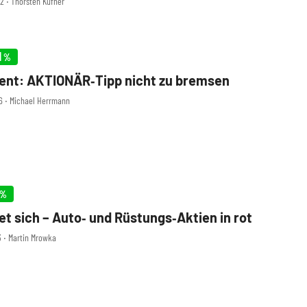
42 ‧ Thorsten Küfner
er ab. Doch geht es nach einigen Analysten, s ...
1
%
ent: AKTIONÄR‑Tipp nicht zu bremsen
46 ‧ Michael Herrmann
%
et sich – Auto‑ und Rüstungs‑Aktien in rot
3 ‧ Martin Mrowka