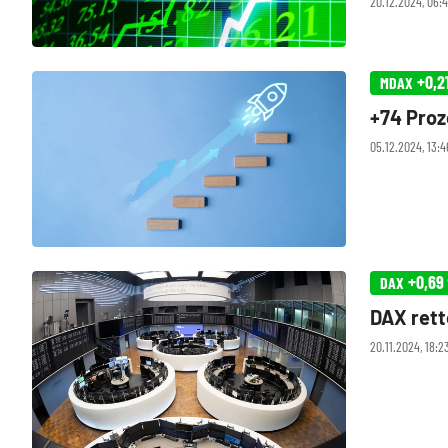
20.12.2024, 06:
rapide wied
+0,2
MDAX
+74 Proz
05.12.2024, 13:
+0,69
DAX
DAX rett
20.11.2024, 18:2