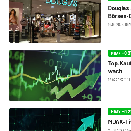
Douglas:
Börsen‑
14.09.2023, 10:4
+0,2
MDAX
Top‑Kauf
wach
12.07.2023, 11:1
+0,2
MDAX
MDAX‑Tit
23.06.2023, 13: