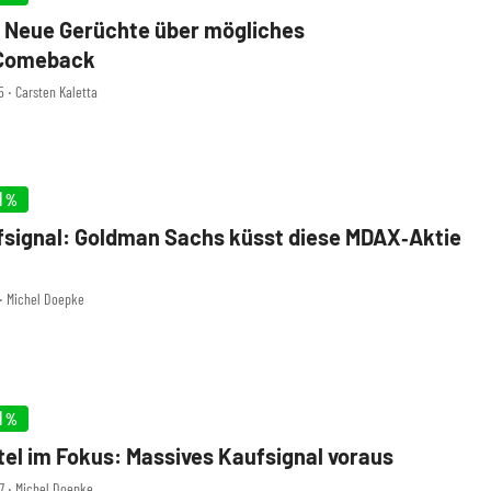
 Neue Gerüchte über mögliches
Comeback
5 ‧ Carsten Kaletta
1
%
signal: Goldman Sachs küsst diese MDAX‑Aktie
1 ‧ Michel Doepke
1
%
el im Fokus: Massives Kaufsignal voraus
47 ‧ Michel Doepke