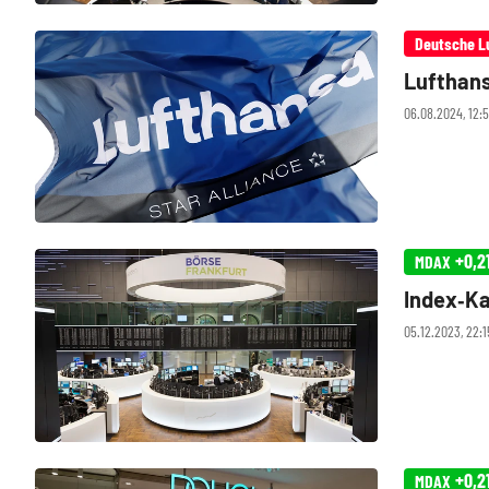
Deutsche L
Lufthans
06.08.2024, 12:
+0,2
MDAX
Index‑Ka
05.12.2023, 22:1
+0,2
MDAX