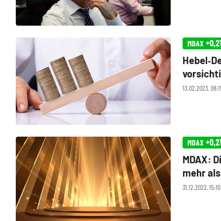
+0,2
MDAX
Hebel‑De
vorsicht
13.02.2023, 08:
+0,2
MDAX
MDAX: Di
mehr als
31.12.2022, 15:1