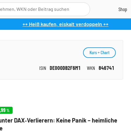
++ Heiß kaufen, eiskalt verdoppeln ++
Kurs + Chart
ISIN
DE000DB2F6M1
WKN
846741
,99
%
unter DAX‑Verlierern: Keine Panik – heimliche
e