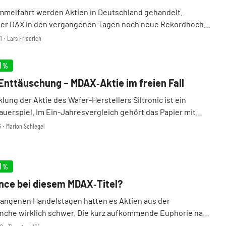
mmelfahrt werden Aktien in Deutschland gehandelt.
er DAX in den vergangenen Tagen noch neue Rekordhochs
tte und heute zunächst fast ein Prozent im Plus gestartet
1 ‧ Lars Friedrich
war, machte sich gegen Ende des regulären Handels ein ...
1
%
Enttäuschung – MDAX‑Aktie im freien Fall
lung der Aktie des Wafer-Herstellers Siltronic ist ein
auerspiel. Im Ein-Jahresvergleich gehört das Papier mit
 den schlechtesten Werten im MDAX. Und auch heute geht es
6 ‧ Marion Schlegel
ntlich nach unten. Mit einem Tages ...
1
%
ce bei diesem MDAX‑Titel?
gangenen Handelstagen hatten es Aktien aus der
che wirklich schwer. Die kurz aufkommende Euphorie nach
eg eines US-Hedgefonds bei Lanxess ebbte zuletzt relativ