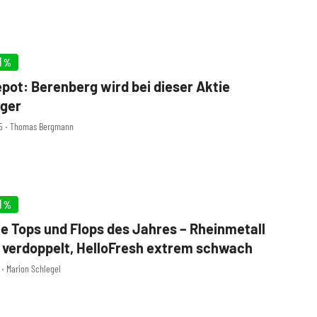
1
%
pot: Berenberg wird bei dieser Aktie
iger
15 ‧ Thomas Bergmann
1
%
e Tops und Flops des Jahres – Rheinmetall
 verdoppelt, HelloFresh extrem schwach
0 ‧ Marion Schlegel