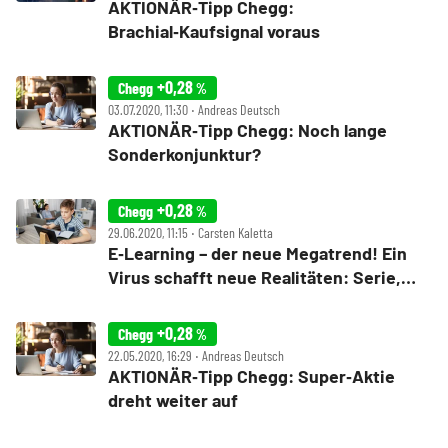
AKTIONÄR‑Tipp Chegg:
Brachial‑Kaufsignal voraus
+0,28
Chegg
%
03.07.2020, 11:30 ‧ Andreas Deutsch
AKTIONÄR‑Tipp Chegg: Noch lange
Sonderkonjunktur?
+0,28
Chegg
%
29.06.2020, 11:15 ‧ Carsten Kaletta
E‑Learning – der neue Megatrend! Ein
Virus schafft neue Realitäten: Serie,
Teil 4
+0,28
Chegg
%
22.05.2020, 16:29 ‧ Andreas Deutsch
AKTIONÄR‑Tipp Chegg: Super‑Aktie
dreht weiter auf