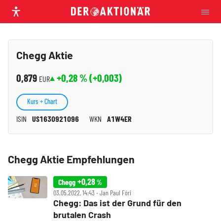
Chegg Aktie
0,879
+0,28
% (
+0,003
)
EUR
Kurs + Chart
ISIN
US1630921096
WKN
A1W4ER
Chegg Aktie Empfehlungen
+0,28
Chegg
%
03.05.2022, 14:43 ‧ Jan Paul Fóri
Chegg: Das ist der Grund für den
brutalen Crash