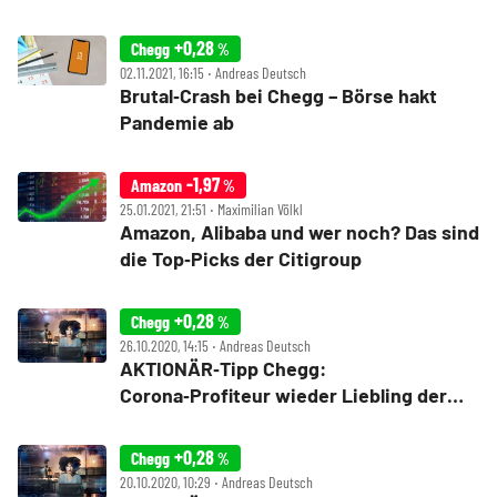
+0,28
Chegg
%
02.11.2021, 16:15 ‧ Andreas Deutsch
Brutal‑Crash bei Chegg – Börse hakt
Pandemie ab
-1,97
Amazon
%
25.01.2021, 21:51 ‧ Maximilian Völkl
Amazon, Alibaba und wer noch? Das sind
die Top‑Picks der Citigroup
+0,28
Chegg
%
26.10.2020, 14:15 ‧ Andreas Deutsch
AKTIONÄR‑Tipp Chegg:
Corona‑Profiteur wieder Liebling der
Anleger
+0,28
Chegg
%
20.10.2020, 10:29 ‧ Andreas Deutsch