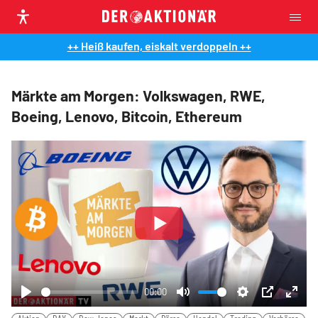
++ Heiß kaufen, eiskalt verdoppeln ++
Märkte am Morgen: Volkswagen, RWE,
Boeing, Lenovo, Bitcoin, Ethereum
Play
00:00
Play
Mute
Settings
PIP
Ente