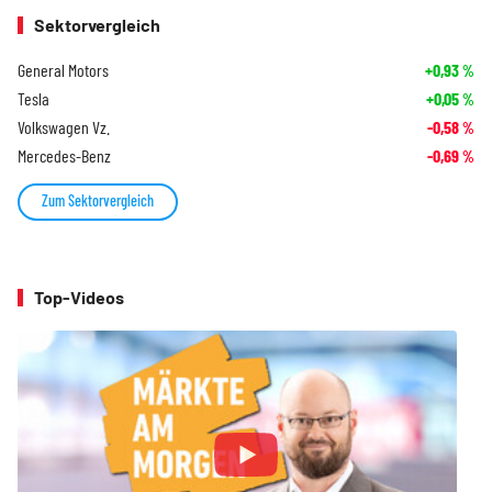
Sektorvergleich
General Motors
+0,93
%
Tesla
+0,05
%
Volkswagen Vz.
-0,58
%
Mercedes-Benz
-0,69
%
Zum Sektorvergleich
Top-Videos