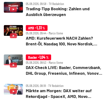
05.08.2026, 09:58 ‧ TV Redaktion
Trading‑Tipp Booking: Zahlen und
Ausblick überzeugen
-1,31
AMD
%
05.08.2026, 09:44 ‧ Marco Uome
AMD: Kursfeuerwerk NACH Zahlen?
Brent‑Öl, Nasdaq 100, Novo Nordisk,
Bitcoin
-1,04
Basler
%
05.08.2026, 08:53 ‧ Marco Uome
DAX‑Check LIVE: Basler, Commerzbank,
DHL Group, Fresenius, Infineon, Vonovia
im Fokus
05.08.2026, 08:18 ‧ TV Redaktion
Märkte am Morgen: DAX weiter auf
Rekordjagd ‑ SpaceX, AMD, Novo
Nordisk, Siemens Energy, Fresenius