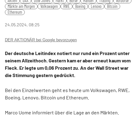
Aktien
DAX
Dow Jones
Markt
Börse
Handel
Trading
Vorbörse
fulls
Märkte am Morgen
Volkswagen
RWE
Boeing
Lenovo
Bitcoin
Ethereum
24.05.2024, 08:25
DER AKTIONÄR bei Google bevorzugen
Der deutsche Leitindex notiert nur rund ein Prozent unter
seinem Allzeithoch. Gestern kam er aber erneut kaum vom
Fleck. Er legte um 0,06 Prozent zu. An der Wall Street war
die Stimmung gestern gedrückt.
Bei den Einzelwerten geht es heute um Volkswagen, RWE,
Boeing, Lenovo, Bitcoin und Ethereum.
Marco Uome informiert über die Lage an den Märkten.