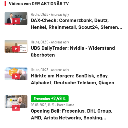
Videos von DER AKTIONÄR TV
Heute, 09:26 ‧ Andreas Agly
DAX‑Check: Commerzbank, Deutz,
Henkel, Rheinmetall, Scout24, Siemens,
SUSS MicroTec, United Internet
Heute, 08:35 ‧ Andreas Agly
UBS DailyTrader: Nvidia ‑ Widerstand
überboten
Heute, 08:23 ‧ Andreas Agly
Märkte am Morgen: SanDisk, eBay,
Alphabet, Deutsche Telekom, Qiagen
+2,49
Fresenius
%
05.08.2026, 14:21 ‧ Marco Uome
Opening Bell: Fresenius, DHL Group,
AMD, Arista Networks, Booking
Holdings, Walt Disney, Eli Lilly, Uber