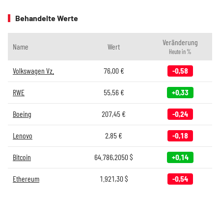
Behandelte Werte
Veränderung
Name
Wert
Heute in %
Volkswagen Vz.
76,00
€
-0,58
RWE
55,56
€
+0,33
Boeing
207,45
€
-0,24
Lenovo
2,85
€
-0,18
Bitcoin
64.786,2050
$
+0,14
Ethereum
1.921,30
$
-0,54