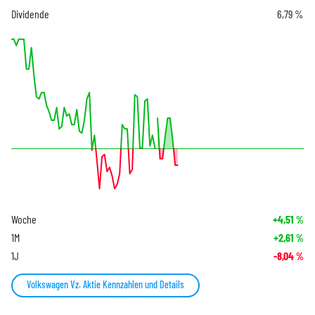
Dividende
6,79 %
Woche
+4,51
%
1M
+2,61
%
1J
-8,04
%
Volkswagen Vz. Aktie Kennzahlen und Details