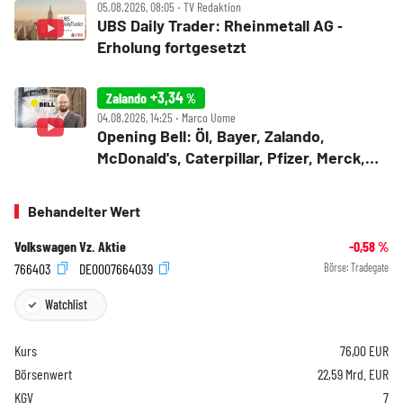
05.08.2026, 08:05 ‧ TV Redaktion
UBS Daily Trader: Rheinmetall AG ‑
Erholung fortgesetzt
+3,34
Zalando
%
04.08.2026, 14:25 ‧ Marco Uome
Opening Bell: Öl, Bayer, Zalando,
McDonald's, Caterpillar, Pfizer, Merck,
AMD
Behandelter Wert
Volkswagen Vz. Aktie
-0,58
%
766403
DE0007664039
Börse:
Tradegate
Watchlist
Kurs
76,00
EUR
Börsenwert
22,59 Mrd. EUR
KGV
7