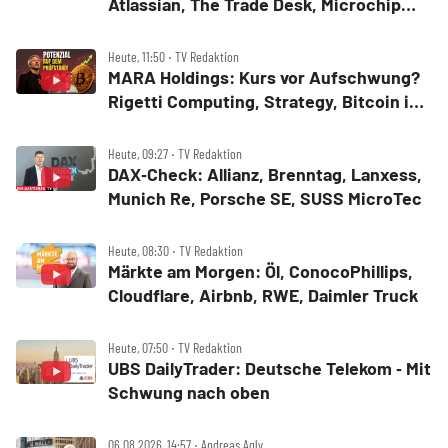
Atlassian, The Trade Desk, Microchip
Technology, Alphabet, Airbnb, Western
Digital
Heute, 11:50 ‧ TV Redaktion
MARA Holdings: Kurs vor Aufschwung?
Rigetti Computing, Strategy, Bitcoin in
der Analyse
Heute, 09:27 ‧ TV Redaktion
DAX‑Check: Allianz, Brenntag, Lanxess,
Munich Re, Porsche SE, SUSS MicroTec
Heute, 08:30 ‧ TV Redaktion
Märkte am Morgen: Öl, ConocoPhillips,
Cloudflare, Airbnb, RWE, Daimler Truck
Heute, 07:50 ‧ TV Redaktion
UBS DailyTrader: Deutsche Telekom ‑ Mit
Schwung nach oben
06.08.2026, 14:57 ‧ Andreas Agly