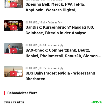
Opening Bell: Merck, PVA TePla,
AppLovin, Western Digital,
MercadoLibre, Albemarle
06.08.2026, 10:58 ‧ Andreas Agly
SanDisk: Kurseinbruch? Nasdaq 100,
Coinbase, Bitcoin in der Analyse
06.08.2026, 09:26 ‧ Andreas Agly
DAX‑Check: Commerzbank, Deutz,
Henkel, Rheinmetall, Scout24, Siemens,
SUSS MicroTec, United Internet
06.08.2026, 08:35 ‧ Andreas Agly
UBS DailyTrader: Nvidia ‑ Widerstand
überboten
Behandelter Wert
Swiss Re Aktie
+0,95
%