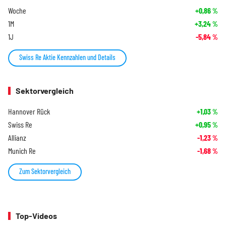
Woche
+0,86
%
1M
+3,24
%
1J
-5,84
%
Swiss Re Aktie Kennzahlen und Details
Sektorvergleich
Hannover Rück
+1,03
%
Swiss Re
+0,95
%
Allianz
-1,23
%
Munich Re
-1,68
%
Zum Sektorvergleich
Top-Videos