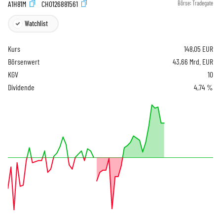
A1H81M
CH0126881561
Börse:
Tradegate
Watchlist
Kurs
148,05
EUR
Börsenwert
43,66 Mrd. EUR
KGV
10
Dividende
4,74 %