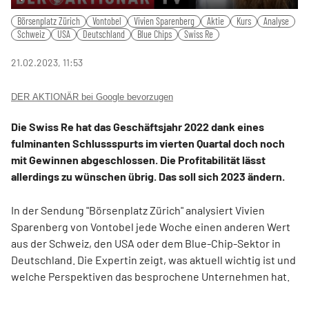
Play
Mute
Settings
PIP
Ente
Börsenplatz Zürich
Vontobel
Vivien Sparenberg
Aktie
Kurs
Analyse
fulls
Schweiz
USA
Deutschland
Blue Chips
Swiss Re
21.02.2023, 11:53
DER AKTIONÄR bei Google bevorzugen
Die Swiss Re hat das Geschäftsjahr 2022 dank eines
fulminanten Schlussspurts im vierten Quartal doch noch
mit Gewinnen abgeschlossen. Die Profitabilität lässt
allerdings zu wünschen übrig. Das soll sich 2023 ändern.
In der Sendung "Börsenplatz Zürich" analysiert Vivien
Sparenberg von Vontobel jede Woche einen anderen Wert
aus der Schweiz, den USA oder dem Blue-Chip-Sektor in
Deutschland. Die Expertin zeigt, was aktuell wichtig ist und
welche Perspektiven das besprochene Unternehmen hat.