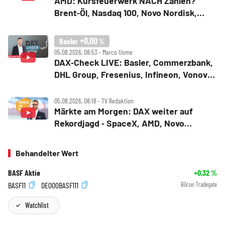
AMD: Kursfeuerwerk NACH Zahlen?
Brent‑Öl, Nasdaq 100, Novo Nordisk,
Bitcoin
+0,00
Basler
%
05.08.2026, 08:53 ‧ Marco Uome
DAX‑Check LIVE: Basler, Commerzbank,
DHL Group, Fresenius, Infineon, Vonovia
im Fokus
05.08.2026, 08:18 ‧ TV Redaktion
Märkte am Morgen: DAX weiter auf
Rekordjagd ‑ SpaceX, AMD, Novo
Nordisk, Siemens Energy, Fresenius
Behandelter Wert
BASF Aktie
+0,32
%
BASF11
DE000BASF111
Börse:
Tradegate
Watchlist