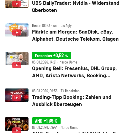
UBS DailyTrader: Nvidia ‑ Widerstand
überboten
Heute, 08:23 ‧ Andreas Agly
Märkte am Morgen: SanDisk, eBay,
Alphabet, Deutsche Telekom, Qiagen
+0,52
Fresenius
%
05.08.2026, 14:21 ‧ Marco Uome
Opening Bell: Fresenius, DHL Group,
AMD, Arista Networks, Booking
Holdings, Walt Disney, Eli Lilly, Uber
05.08.2026, 09:58 ‧ TV Redaktion
Trading‑Tipp Booking: Zahlen und
Ausblick überzeugen
+1,39
AMD
%
05.08.2026, 09:44 ‧ Marco Uome