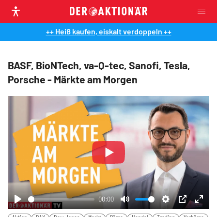
++ Heiß kaufen, eiskalt verdoppeln ++
BASF, BioNTech, va-Q-tec, Sanofi, Tesla,
Porsche - Märkte am Morgen
Play
00:00
Play
Mute
Settings
PIP
Ente