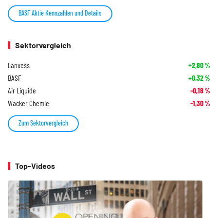
BASF Aktie Kennzahlen und Details
Sektorvergleich
Lanxess
+2,80
%
BASF
+0,32
%
Air Liquide
-0,18
%
Wacker Chemie
-1,30
%
Zum Sektorvergleich
Top-Videos