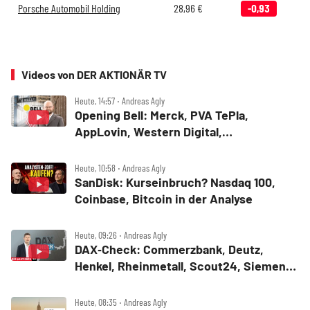
Porsche Automobil Holding
28,96
€
-0,93
Videos von DER AKTIONÄR TV
Heute, 14:57 ‧ Andreas Agly
Opening Bell: Merck, PVA TePla,
AppLovin, Western Digital,
MercadoLibre, Albemarle
Heute, 10:58 ‧ Andreas Agly
SanDisk: Kurseinbruch? Nasdaq 100,
Coinbase, Bitcoin in der Analyse
Heute, 09:26 ‧ Andreas Agly
DAX‑Check: Commerzbank, Deutz,
Henkel, Rheinmetall, Scout24, Siemens,
SUSS MicroTec, United Internet
Heute, 08:35 ‧ Andreas Agly