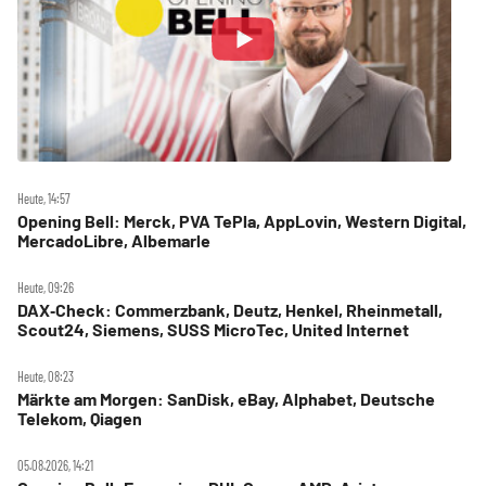
Heute, 14:57
Opening Bell: Merck, PVA TePla, AppLovin, Western Digital,
MercadoLibre, Albemarle
Heute, 09:26
DAX‑Check: Commerzbank, Deutz, Henkel, Rheinmetall,
Scout24, Siemens, SUSS MicroTec, United Internet
Heute, 08:23
Märkte am Morgen: SanDisk, eBay, Alphabet, Deutsche
Telekom, Qiagen
05.08.2026, 14:21