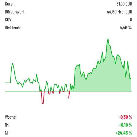
Kurs
51,09
EUR
Börsenwert
44,60 Mrd. EUR
KGV
8
Dividende
4,46 %
Woche
-0,30
%
1M
+6,10
%
1J
+24,45
%