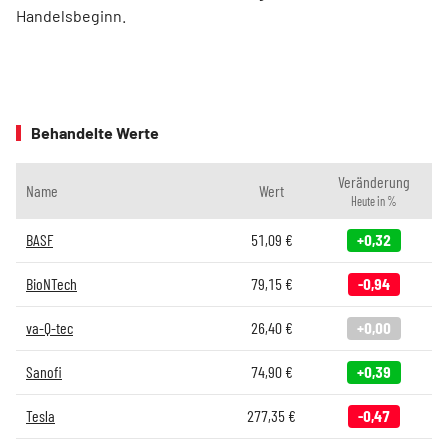
Handelsbeginn.
Behandelte Werte
Veränderung
Name
Wert
Heute in %
BASF
51,09
€
+0,32
BioNTech
79,15
€
-0,94
va-Q-tec
26,40
€
+0,00
Sanofi
74,90
€
+0,39
Tesla
277,35
€
-0,47