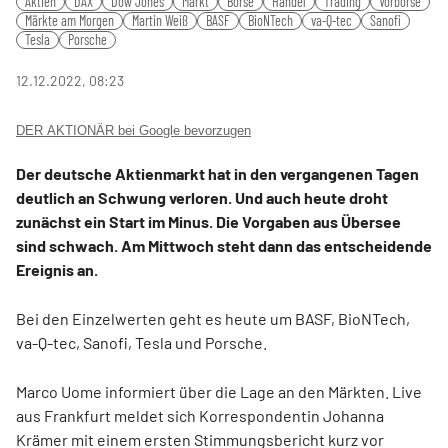
Aktien
DAX
Dow Jones
Markt
Börse
Handel
Trading
Vorbörse
fulls
Märkte am Morgen
Martin Weiß
BASF
BioNTech
va-Q-tec
Sanofi
Tesla
Porsche
12.12.2022, 08:23
DER AKTIONÄR bei Google bevorzugen
Der deutsche Aktienmarkt hat in den vergangenen Tagen
deutlich an Schwung verloren. Und auch heute droht
zunächst ein Start im Minus. Die Vorgaben aus Übersee
sind schwach. Am Mittwoch steht dann das entscheidende
Ereignis an.
Bei den Einzelwerten geht es heute um BASF, BioNTech,
va-Q-tec, Sanofi, Tesla und Porsche.
Marco Uome informiert über die Lage an den Märkten. Live
aus Frankfurt meldet sich Korrespondentin Johanna
Krämer mit einem ersten Stimmungsbericht kurz vor