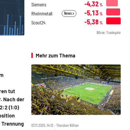
-4,32
Siemens
%
-5,13
Rheinmetall
News
%
-5,38
Scout24
%
Börse: Tradegate
Mehr zum Thema
m
ren tut
r. Nach der
:2 (1:0)
sition
er Trennung
07.11.2025, 14:12 ‧ Thorsten Küfner