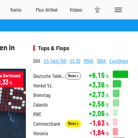
en in
Tops & Flops
DAX
US Tech 100
US 30
MDAX
SDAX
EuroStoxx
+6,15
ia Dortmund
Deutsche Telekom
News
%
0,33
+3,36
%
Henkel Vz.
%
+2,73
Brenntag
%
+2,56
Zalando
%
+2,06
RWE
%
-1,63
Commerzbank
News
%
-1,84
Vonovia
%