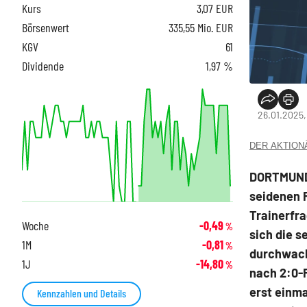
Kurs
3,07
EUR
Börsenwert
335,55 Mio. EUR
KGV
61
Dividende
1,97 %
26.01.2025,
DER AKTIONÄR
DORTMUND 
seidenen F
Trainerfra
Woche
-0,49
%
sich die s
1M
-0,81
%
durchwach
1J
-14,80
%
nach 2:0-
erst einma
Kennzahlen und Details