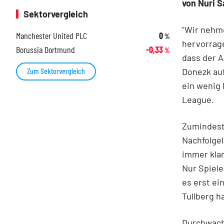
von Nuri S
Sektorvergleich
"Wir nehm
Manchester United PLC
0
%
hervorrage
Borussia Dortmund
-0,33
%
dass der 
Donezk auf
Zum Sektorvergleich
ein wenig 
League.
Zumindest 
Nachfolgel
immer klar
Nur Spiele
es erst ei
Tullberg h
Durchwach