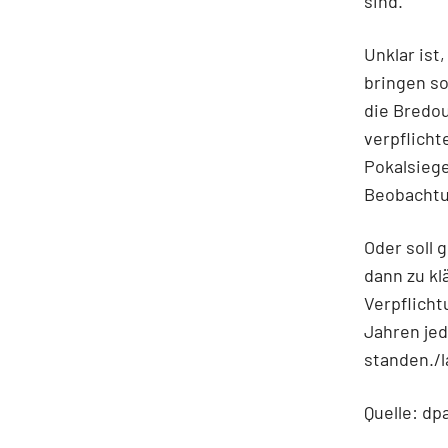
sind.
Unklar ist
bringen so
die Bredou
verpflicht
Pokalsieg
Beobachtu
Oder soll 
dann zu kl
Verpflich
Jahren jed
standen./l
Quelle: dp