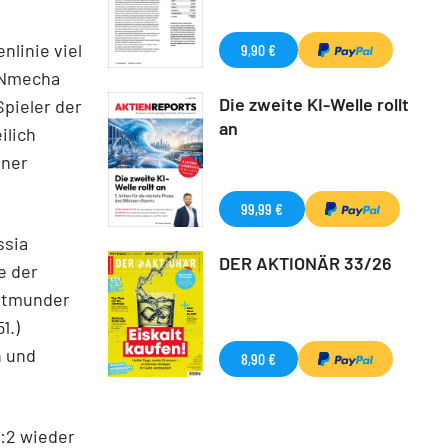
nlinie viel
9,90 €
x Nmecha
Die zweite KI-Welle rollt
pieler der
an
ilich
iner
99,99 €
ssia
DER AKTIONÄR 33/26
e der
ortmunder
1.)
h und
8,90 €
1:2 wieder