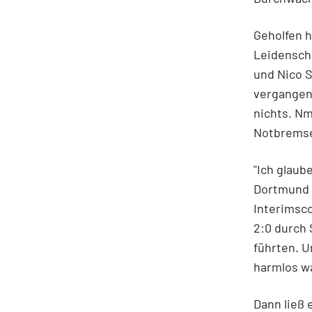
Geholfen h
Leidenscha
und Nico S
vergangene
nichts. Nm
Notbremse 
"Ich glaub
Dortmund h
Interimsco
2:0 durch 
führten. 
harmlos w
Dann ließ 