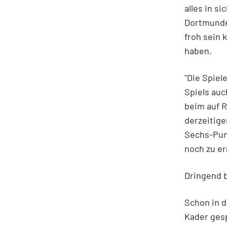
alles in s
Dortmunde
froh sein 
haben.
"Die Spiel
Spiels auc
beim auf R
derzeitige
Sechs-Punk
noch zu er
Dringend b
Schon in d
Kader gesp