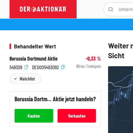
Weiter 
Behandelter Wert
Sicht
Borussia Dortmund Aktie
-0,33
%
Börse:
Tradegate
549309
DE0005493092
Watchlist
Borussia Dortmund
Aktie jetzt handeln?
Kaufen
Verkaufen