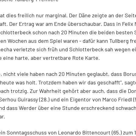
at dies freilich nur marginal. Der Däne zeigte an der Seite
ft. Der Ertrag war am Ende überschaubar. Dass in Feli
chlotterbeck schon nach 20 Minuten die beiden besten S
n Wochen aus dem Spiel waren - dafür kann Tullberg fre
echa verletzte sich früh und Schlotterbeck sah wegen e
eine harte, aber vertretbare Rote Karte.
e, nicht viele haben nach 20 Minuten geglaubt, dass Boru
eute was holt. Trotzdem haben wir das geschafft", sagt
ach trotzig. Zur Wahrheit gehört aber auch, dass die D
Serhou Guirassy (28.) und ein Eigentor von Marco Friedl (5
Und dass Werder über eine Stunde erschreckend schwac
ar.
ein Sonntagsschuss von Leonardo Bittencourt (65.) zum 