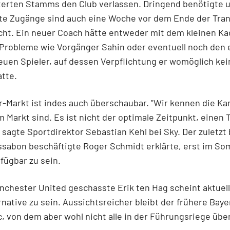
terten Stamms den Club verlassen. Dringend benötigte 
te Zugänge sind auch eine Woche vor dem Ende der Trans
icht. Ein neuer Coach hätte entweder mit dem kleinen Ka
Probleme wie Vorgänger Sahin oder eventuell noch den 
uen Spieler, auf dessen Verpflichtung er womöglich ke
atte.
r-Markt ist indes auch überschaubar. "Wir kennen die Ka
m Markt sind. Es ist nicht der optimale Zeitpunkt, einen 
 sagte Sportdirektor Sebastian Kehl bei Sky. Der zuletzt 
ssabon beschäftigte Roger Schmidt erklärte, erst im S
fügbar zu sein.
nchester United geschasste Erik ten Hag scheint aktuell
rnative zu sein. Aussichtsreicher bleibt der frühere Bay
, von dem aber wohl nicht alle in der Führungsriege übe