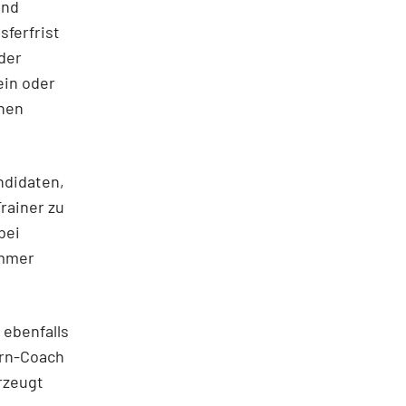
und
ferfrist
der
ein oder
inen
ndidaten,
Trainer zu
bei
ommer
 ebenfalls
ern-Coach
rzeugt