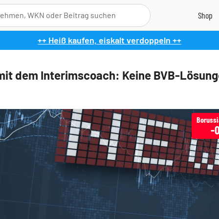
++ Heiß kaufen, eiskalt verdoppeln ++
mit dem Interimscoach: Keine BVB-Lösung
Boruss
-