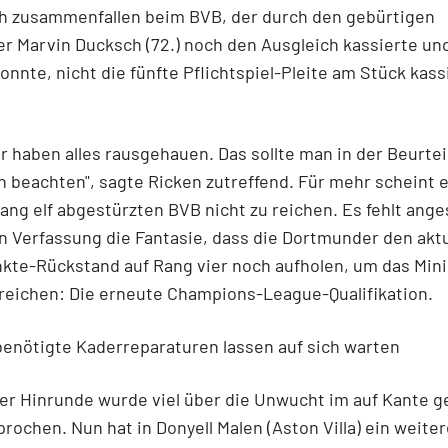
ich zusammenfallen beim BVB, der durch den gebürtigen
r Marvin Ducksch (72.) noch den Ausgleich kassierte u
konnte, nicht die fünfte Pflichtspiel-Pleite am Stück kass
er haben alles rausgehauen. Das sollte man in der Beurte
h beachten", sagte Ricken zutreffend. Für mehr scheint e
ang elf abgestürzten BVB nicht zu reichen. Es fehlt ange
n Verfassung die Fantasie, dass die Dortmunder den akt
te-Rückstand auf Rang vier noch aufholen, um das Mini
reichen: Die erneute Champions-League-Qualifikation.
enötigte Kaderreparaturen lassen auf sich warten
er Hinrunde wurde viel über die Unwucht im auf Kante 
rochen. Nun hat in Donyell Malen (Aston Villa) ein weiter