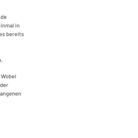
nde
inmal in
es bereits
n.
? Wobei
 der
rgangenen