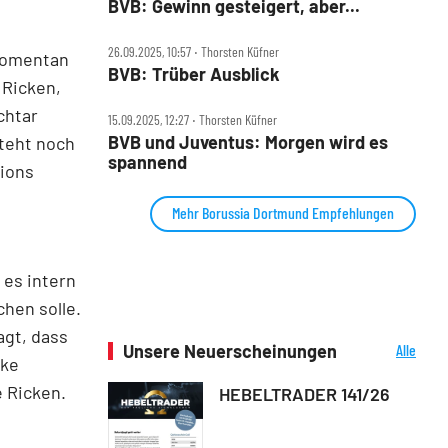
BVB: Gewinn gesteigert, aber...
26.09.2025, 10:57 ‧ Thorsten Küfner
 momentan
BVB: Trüber Ausblick
 Ricken,
chtar
15.09.2025, 12:27 ‧ Thorsten Küfner
BVB und Juventus: Morgen wird es
steht noch
spannend
pions
Mehr Borussia Dortmund Empfehlungen
 es intern
hen solle.
agt, dass
Unsere Neuerscheinungen
Alle
ike
Neuerscheinungen
 Ricken.
HEBELTRADER 141/26