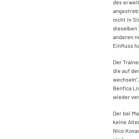
des erwei
angestreb
nicht in S
dieselben 
anderen ne
Einfluss h
Der Traine
die auf de
wechseln",
Benfica Li
wieder ver
Der bei Ma
keine Alte
Nico Kovac