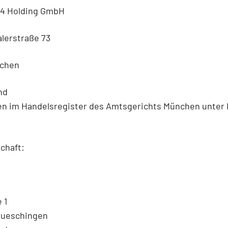
4 Holding GmbH
lerstraße 73
nchen
nd
en im Handelsregister des Amtsgerichts München unter
schaft:
 1
aueschingen