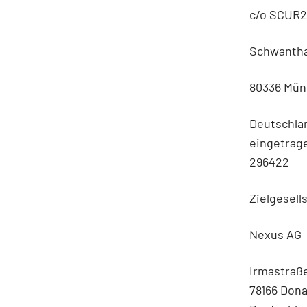
c/o SCUR2
Schwantha
80336 Mü
Deutschla
eingetrag
296422
Zielgesell
Nexus AG
Irmastraße
78166 Don