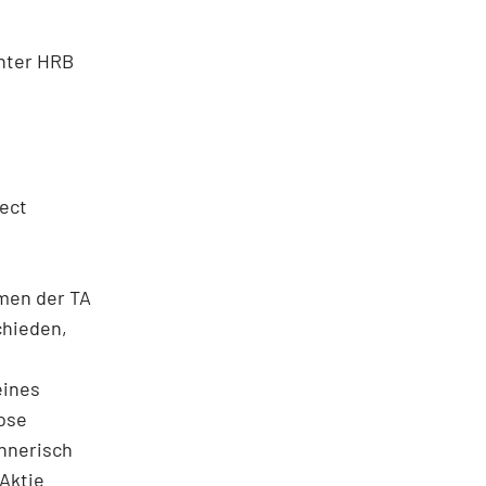
unter HRB
ect
men der TA
chieden,
eines
ose
chnerisch
 Aktie