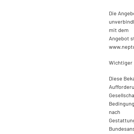
Die Angebo
unverbind
mit dem
Angebot s
www.neptun
Wichtiger
Diese Bek
Aufforder
Gesellsch
Bedingung
nach
Gestattung
Bundesanst