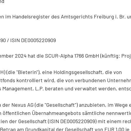
nd
n im Handelsregister des Amtsgerichts Freiburg i. Br. 
90 / ISIN DE0005220909
ember 2024 hat die SCUR-Alpha 1766 GmbH (künftig: Proj
) (die "Bieterin"), eine Holdingsgesellschaft, die von
tfonds kontrolliert wird, die von verbundenen Unterneh
s Management, L.P. beraten und verwaltet werden, ents
 der Nexus AG (die "Gesellschaft") anzubieten, im Wege 
gen öffentlichen Übernahmeangebots sämtliche nennwertl
ien der Gesellschaft (ISIN DE0005220909) mit einem re
 Betrag am Grundkapital der Gesellschaft von EUR 1,00 je