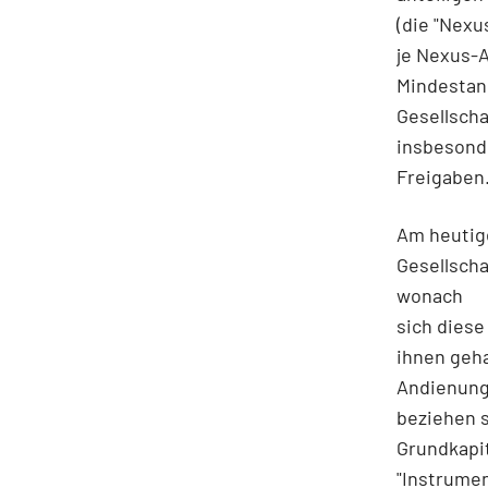
(die "Nexu
je Nexus-A
Mindestan
Gesellsch
insbesonde
Freigaben
Am heutige
Gesellsch
wonach
sich diese
ihnen geh
Andienung
beziehen s
Grundkapit
"Instrumen