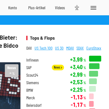
Bieter:
Tops & Flops
e Bidco
DAX
US Tech 100
US 30
MDAX
SDAX
EuroStoxx
+3,99
Infineon
%
+3,40
SAP
Nexus
News
%
-
+2,99
%
Scout24
%
+2,53
Siemens
%
+2,25
BMW
%
-1,13
Merck
%
-1,17
Beiersdorf
%