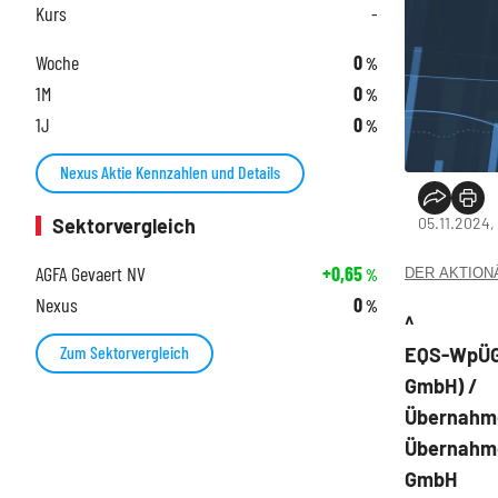
Kurs
-
Woche
0
%
1M
0
%
1J
0
%
Nexus Aktie Kennzahlen und Details
05.11.2024,
Sektorvergleich
AGFA Gevaert NV
+0,65
DER AKTIONÄR
%
Nexus
0
%
^
Zum Sektorvergleich
EQS-WpÜG:
GmbH) /
Übernahm
Übernahme
GmbH