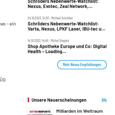
Schröders Nebenwerte‑Watchlist:
Nexus, Evotec, Zeal Network,
Teamviewer – spannende Mischung!
24.10.2023, 12:30 ‧ Michael Schröder
ws - ein
Schröders Nebenwerte‑Watchlist:
Varta, Nexus, LPKF Laser, IBU‑tec und
ein paar Klassiker im Check
14.10.2022, 14:45 ‧ Michel Doepke
Shop Apotheke Europe und Co: Digital
Health – Loading...
Mehr Nexus Empfehlungen
pÜG
Unsere Neuerscheinungen
Alle
Neuerscheinungen
Milliarden im Weltraum