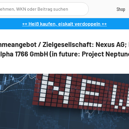
++ Heiß kaufen, eiskalt verdoppeln ++
meangebot / Zielgesellschaft: Nexus AG; 
pha 1766 GmbH (in future: Project Neptun