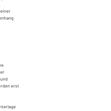
 einer
menhang
ne
der
 und
rden erst
nterlage