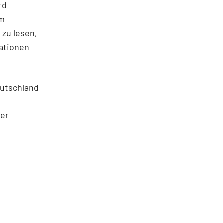
rd
im
zu lesen,
mationen
eutschland
er