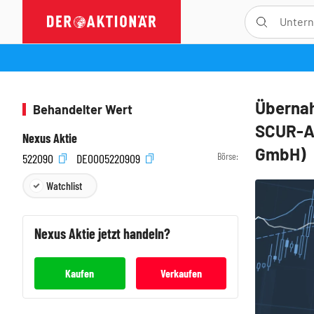
Übernah
Behandelter Wert
SCUR-Al
Nexus Aktie
GmbH)
Börse:
522090
DE0005220909
Watchlist
Nexus
Aktie jetzt handeln?
Kaufen
Verkaufen