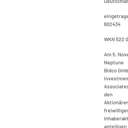
Deutschla
eingetrage
602434
WKN 522 0
Am 5. Nov
Neptune
Bidco GmbH
Investmen
Associate
den
Aktionären
freiwilli
Inhaberakt
anteiligen