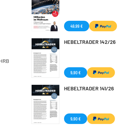
49,99 €
HEBELTRADER 142/26
 HRB
9,90 €
HEBELTRADER 141/26
9,90 €