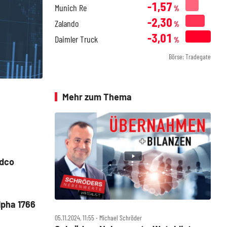
-1,57
Munich Re
%
-2,30
Zalando
%
-3,01
Daimler Truck
%
Börse: Tradegate
Mehr zum Thema
idco
lpha 1766
05.11.2024, 11:55 ‧ Michael Schröder