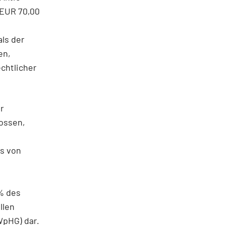
 EUR 70,00
ls der
en,
echtlicher
r
ossen,
ls von
% des
llen
WpHG) dar.