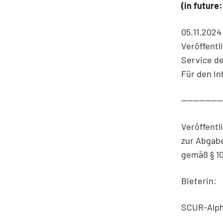
(in future
05.11.2024
Veröffentl
Service d
Für den In
-------------
Veröffent
zur Abgabe
gemäß § 10
Bieterin:
SCUR-Alph