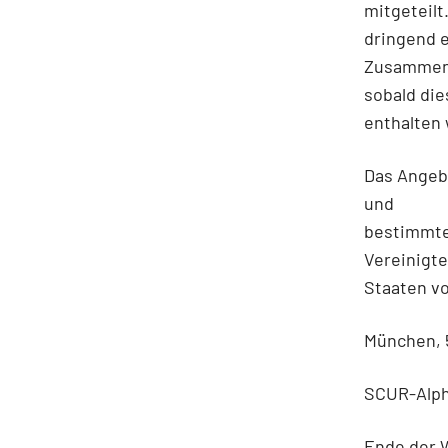
mitgeteilt
dringend e
Zusammenh
sobald die
enthalten
Das Angeb
und
bestimmte
Vereinigt
Staaten vo
München, 
SCUR-Alph
Ende der 