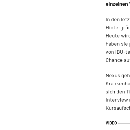
einzelnen
In den let
Hintergrü
Heute wird
haben sie 
von IBU-t
Chance au
Nexus geh
Krankenhau
sich den T
Interview
Kursaufsch