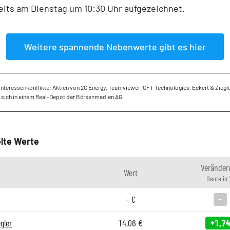
its am Dienstag um 10:30 Uhr aufgezeichnet.
Weitere spannende Nebenwerte gibt es hier
Interessenkonflikte: Aktien von 2G Energy, Teamviewer, GFT Technologies, Eckert & Ziegl
 sich in einem Real-Depot der Börsenmedien AG.
lte Werte
Veränder
Wert
Heute in
-
€
-
gler
14,06
€
+1,7