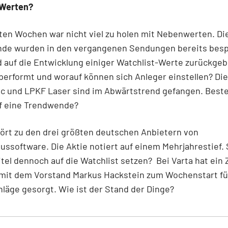
 Werten?
zten Wochen war nicht viel zu holen mit Nebenwerten. Di
nde wurden in den vergangenen Sendungen bereits bes
 auf die Entwicklung einiger Watchlist-Werte zurückgebl
performt und worauf können sich Anleger einstellen? Die
ec und LPKF Laser sind im Abwärtstrend gefangen. Beste
f eine Trendwende?
ört zu den drei größten deutschen Anbietern von
ssoftware. Die Aktie notiert auf einem Mehrjahrestief. 
itel dennoch auf die Watchlist setzen? Bei Varta hat ein
 mit dem Vorstand Markus Hackstein zum Wochenstart fü
läge gesorgt. Wie ist der Stand der Dinge?