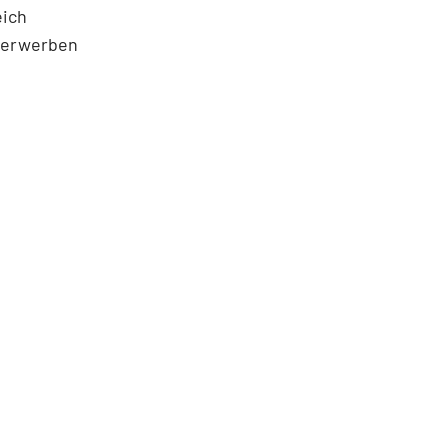
eich
n erwerben