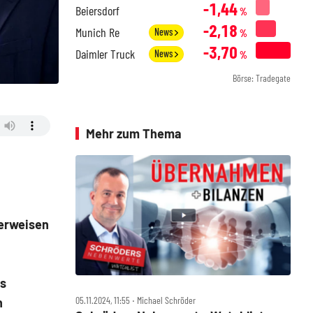
-1,44
Beiersdorf
%
-2,18
Munich Re
News
%
-3,70
Daimler Truck
News
%
Börse: Tradegate
Mehr zum Thema
 erweisen
ps
05.11.2024, 11:55 ‧ Michael Schröder
n