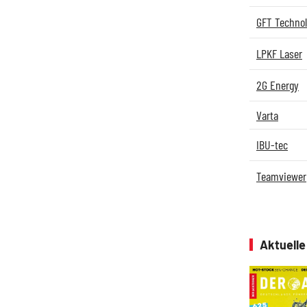
GFT Technol
LPKF Laser
2G Energy
Varta
IBU-tec
Teamviewer
Aktuell