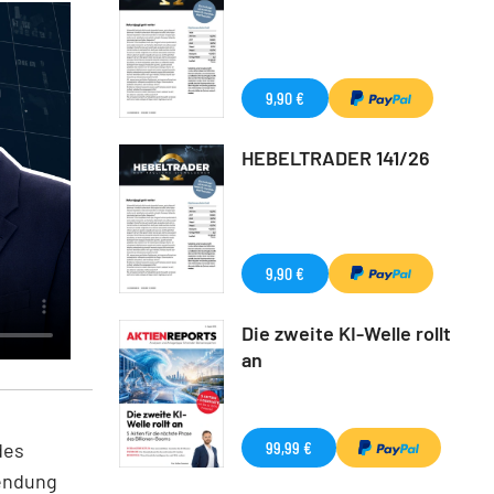
9,90 €
HEBELTRADER 141/26
9,90 €
Die zweite KI-Welle rollt
an
99,99 €
des
endung