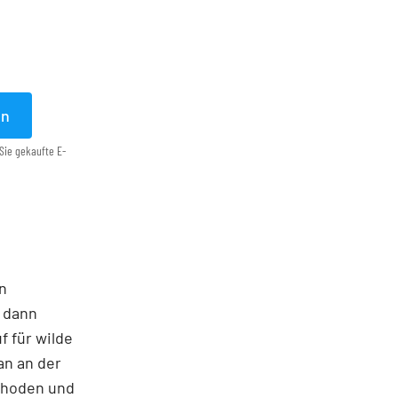
en
Sie gekaufte E-
en
 dann
f für wilde
an an der
ethoden und