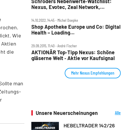
Schröders Nebenwerte‑Watchlist:
Nexus, Evotec, Zeal Network,
Teamviewer – spannende Mischung!
e
14.10.2022, 14:45 ‧ Michel Doepke
Shop Apotheke Europe und Co: Digital
prochen.
Health – Loading...
ickt. Wie
 Aktien
29.09.2015, 11:40 ‧ André Fischer
ht die
AKTIONÄR Top‑Tipp Nexus: Schöne
gläserne Welt ‑ Aktie vor Kaufsignal
Mehr Nexus Empfehlungen
Sollte man
 Zeitungs-
r
Unsere Neuerscheinungen
Alle
Neuerscheinungen
HEBELTRADER 142/26