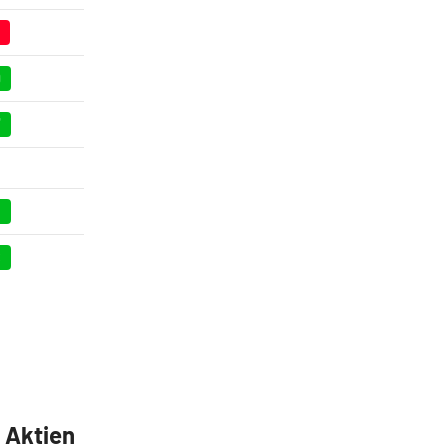
0
7
3
8
5 Aktien