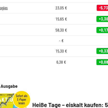
ogies
23,05
€
-5,73
15,65
€
+3,3
58,30
€
+0,1
-
€
15,30
€
+0,3
6,38
€
+0,0
e Ausgabe
Heiße Tage – eiskalt kaufen: 