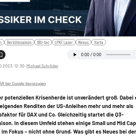
n
Berichtssaison
IBU-tec
LPKF Laser
Nexus
Varta
0.2023, 12:30
‧
Michael Schröder
 bei Google bevorzugen
er potenziellen Krisenherde ist unverändert groß. Dabei
steigenden Renditen der US-Anleihen mehr und mehr als
faktor für DAX und Co. Gleichzeitig startet die Q3-
ison. In diesem Umfeld stehen einige Small und Mid Ca
im Fokus – nicht ohne Grund. Was gibt es Neues bei de