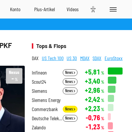
LPKF
Tops & Flops
DAX
US Tech 100
US 30
MDAX
SDAX
EuroStoxx
+5,81
Nexus
Infineon
News
%
-
+3,40
%
Scout24
News
%
+2,96
Siemens
News
%
+2,42
Siemens Energy
%
+2,23
Commerzbank
News
%
-0,76
Deutsche Telekom
News
%
-1,23
Zalando
%