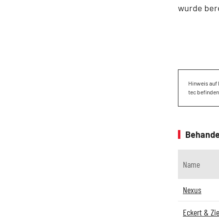
wurde bere
Hinweis auf 
tec befinden
Behande
Name
Nexus
Eckert & Zie