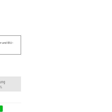
er und IBU-
ung
 %
4