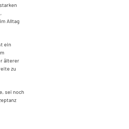
 starken
,
m Alltag
t ein
om
 älterer
eite zu
e, sei noch
zeptanz