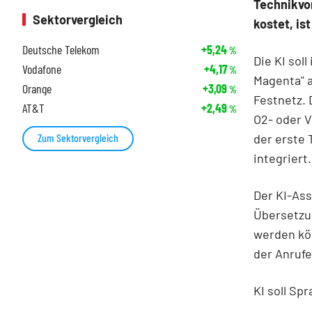
Technikvor
Sektorvergleich
kostet, is
Deutsche Telekom
+5,24
%
Die KI sol
Vodafone
+4,17
%
Magenta" a
Orange
+3,09
%
Festnetz. 
AT&T
+2,49
%
O2- oder 
der erste 
Zum Sektorvergleich
integriert.
Der KI-Ass
Übersetzun
werden kö
der Anrufe
KI soll Sp