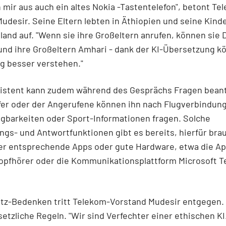
 mir aus auch ein altes Nokia
-Tastentelefon", betont Te
udesir. Seine Eltern lebten in Äthiopien und seine Kin
land auf. "Wenn sie ihre Großeltern anrufen, können sie
nd ihre Großeltern Amhari - dank der KI-Übersetzung k
ig besser verstehen."
sistent kann zudem während des Gesprächs Fragen bean
fer oder der Angerufene können ihn nach Flugverbindun
gbarkeiten oder Sport-Informationen fragen. Solche
gs- und Antwortfunktionen gibt es bereits, hierfür bra
ber entsprechende Apps oder gute Hardware, etwa die A
opfhörer oder die Kommunikationsplattform Microsoft
T
.
tz-Bedenken tritt Telekom-Vorstand Mudesir entgegen. 
setzliche Regeln. "Wir sind Verfechter einer ethischen KI