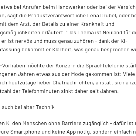
 etwa bei Anrufen beim Handwerker oder bei der Versic
ein, sagt die Produktverantwortliche Lena Drubel, oder b
it dem Arzt, der Details zu einer Krankheit und
smöglichkeiten erläutert. "Das Thema ist Neuland für d
 er ist nervös und muss genau zuhören - dank der KI-
assung bekommt er Klarheit, was genau besprochen wu
-Vorhaben möchte der Konzern die Sprachtelefonie stärk
ngenen Jahren etwas aus der Mode gekommen ist: Viel
ich heutzutage lieber Chatnachrichten, anstatt sich anzu
zahl der Telefonminuten sinkt daher seit Jahren.
e auch bei alter Technik
n KI den Menschen ohne Barriere zugänglich - dafür ist 
ure Smartphone und keine App nötig, sondern einfach n