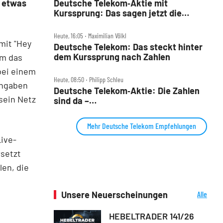
" etwas
Deutsche Telekom‑Aktie mit
Kurssprung: Das sagen jetzt die
Analysten und DER AKTIONÄR
Heute, 16:05 ‧ Maximilian Völkl
 mit "Hey
Deutsche Telekom: Das steckt hinter
dem Kurssprung nach Zahlen
um das
bei einem
Heute, 08:50 ‧ Philipp Schleu
Angaben
Deutsche Telekom‑Aktie: Die Zahlen
sein Netz
sind da –
Milliarden‑Rückkaufprogramm
Mehr Deutsche Telekom Empfehlungen
Live-
rsetzt
en, die
Unsere Neuerscheinungen
Alle
Neuerscheinungen
HEBELTRADER 141/26