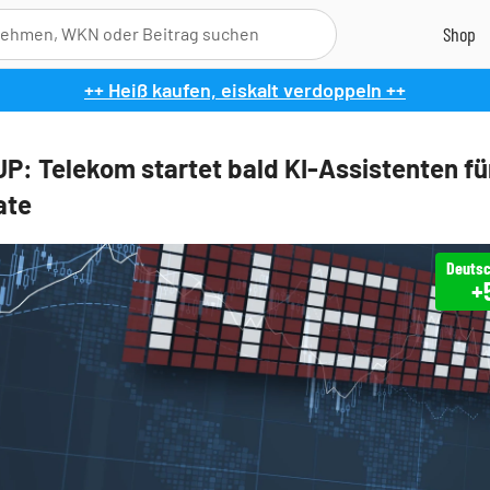
++ Heiß kaufen, eiskalt verdoppeln ++
: Telekom startet bald KI-Assistenten fü
ate
Deutsc
+