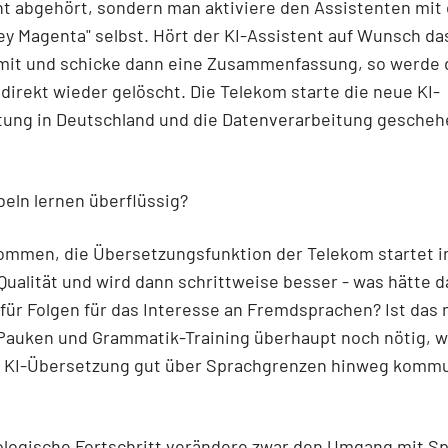
t abgehört, sondern man aktiviere den Assistenten mit
y Magenta" selbst. Hört der KI-Assistent auf Wunsch da
mit und schicke dann eine Zusammenfassung, so werde 
irekt wieder gelöscht. Die Telekom starte die neue KI-
tung in Deutschland und die Datenverarbeitung geschehe
eln lernen überflüssig?
ommen, die Übersetzungsfunktion der Telekom startet i
Qualität und wird dann schrittweise besser - was hätte d
 für Folgen für das Interesse an Fremdsprachen? Ist da
Pauken und Grammatik-Training überhaupt noch nötig, 
r KI-Übersetzung gut über Sprachgrenzen hinweg kommu
ologische Fortschritt verändere zwar den Umgang mit S