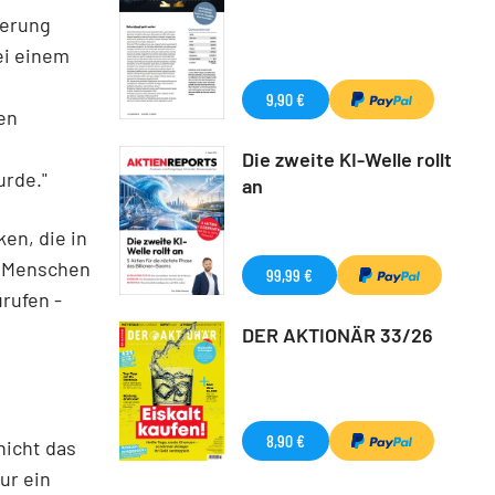
herung
ei einem
9,90 €
en
Die zweite KI-Welle rollt
rde."
an
en, die in
e Menschen
99,99 €
rufen -
DER AKTIONÄR 33/26
8,90 €
nicht das
ur ein