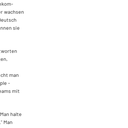
lekom-
der wachsen
 Deutsch
önnen sie
tworten
gen,
ucht man
pple
-
eams mit
Man halte
." Man