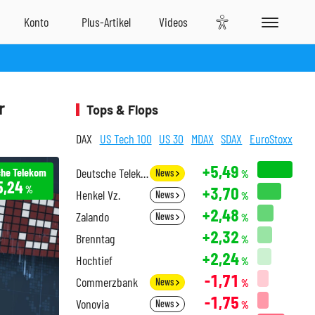
r
Tops & Flops
DAX
US Tech 100
US 30
MDAX
SDAX
EuroStoxx
+5,49
he Telekom
Deutsche Telekom
News
%
5,24
+3,70
%
Henkel Vz.
News
%
+2,48
Zalando
News
%
+2,32
Brenntag
%
+2,24
Hochtief
%
-1,71
Commerzbank
News
%
-1,75
Vonovia
News
%