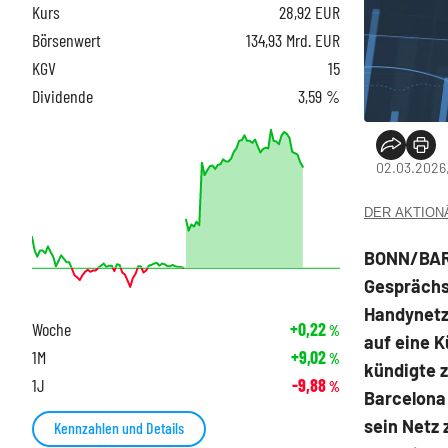
Kurs
28,92
EUR
Börsenwert
134,93 Mrd. EUR
KGV
15
Dividende
3,59 %
02.03.2026,
DER AKTIONÄR
BONN/BARC
Gesprächs
Handynetz
Woche
+0,22
%
auf eine K
1M
+9,02
%
kündigte 
1J
-9,88
%
Barcelona
sein Netz 
Kennzahlen und Details