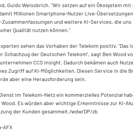
d, Guido Weissbrich. "Wir setzen auf ein Ökosystem mit
 damit Millionen Smartphone-Nutzer Live-Übersetzungen
-Zusammenfassungen und weitere KI-Services, die uns i
 hoher Qualität nutzen können."
perten sehen das Vorhaben der Telekom positiv. "Das is
er Schachzug der Deutschen Telekom", sagt Ben Wood v
unternehmen CCS Insight. Dadurch bekämen auch Nutzer
s Zugriff auf KI-Möglichkeiten. Diesen Service in die Br
rde aber eine Herausforderung sein.
Dienst im Telekom-Netz ein kommerzielles Potenzial hab
t Wood. Es würden aber wichtige Erkenntnisse zur KI-Ak
tzung der Kunden gesammelt./wdw/DP/zb
a-AFX