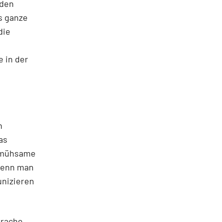
 den
s ganze
die
 in der
n
as
s mühsame
wenn man
nizieren
prache,