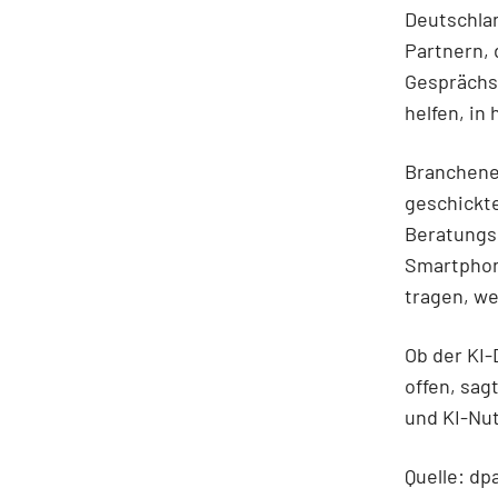
Deutschlan
Partnern,
Gesprächs
helfen, in
Branchenex
geschickt
Beratungs
Smartphone
tragen, we
Ob der KI-
offen, sag
und KI-Nu
Quelle: dp