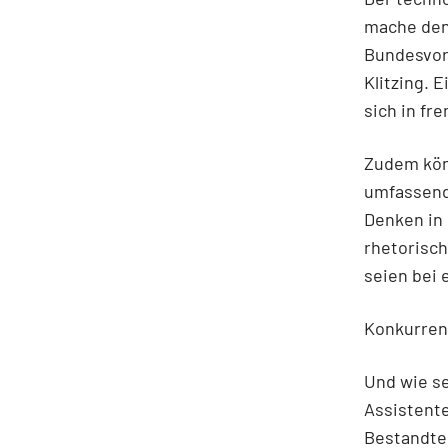
mache den
Bundesvor
Klitzing. 
sich in f
Zudem könn
umfassend
Denken in 
rhetorisch
seien bei
Konkurren
Und wie s
Assistente
Bestandtei