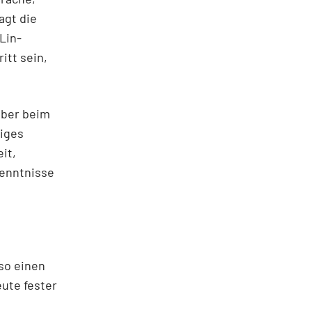
agt die
Lin-
itt sein,
aber beim
iges
it,
kenntnisse
so einen
eute fester