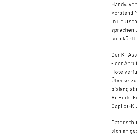
Handy, von
Vorstand M
in Deutsch
sprechen u
sich künft
Der KI-As
- der Anru
Hotelverfü
Übersetzun
bislang a
AirPods-K
Copilot-KI
Datenschu
sich an ge