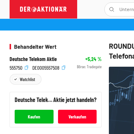
ROUNDUP
Behandelter Wert
Telefon
Deutsche Telekom Aktie
+5,24
%
Börse:
Tradegate
555750
DE0005557508
Watchlist
Deutsche Telekom
Aktie jetzt handeln?
Kaufen
Verkaufen