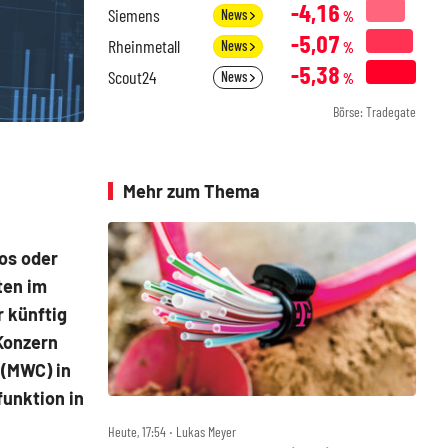
-4,16
Siemens
News
%
-5,07
Rheinmetall
News
%
-5,38
Scout24
News
%
Börse: Tradegate
Mehr zum Thema
os oder
ten im
r künftig
 Konzern
 (MWC) in
unktion in
Heute, 17:54 ‧ Lukas Meyer