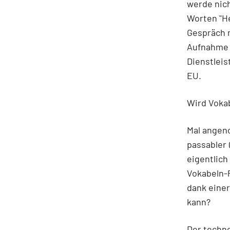
werde nich
Worten "He
Gespräch 
Aufnahme d
Dienstleis
EU.
Wird Vokab
Mal angen
passabler 
eigentlich
Vokabeln-
dank eine
kann?
Der techn