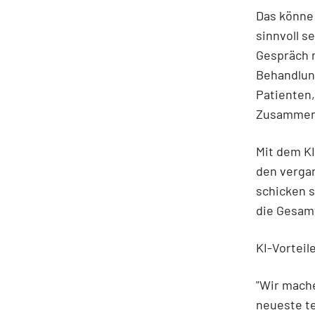
Das könne
sinnvoll s
Gespräch m
Behandlung
Patienten,
Zusammenf
Mit dem KI
den verga
schicken s
die Gesamt
KI-Vorteil
"Wir mache
neueste te