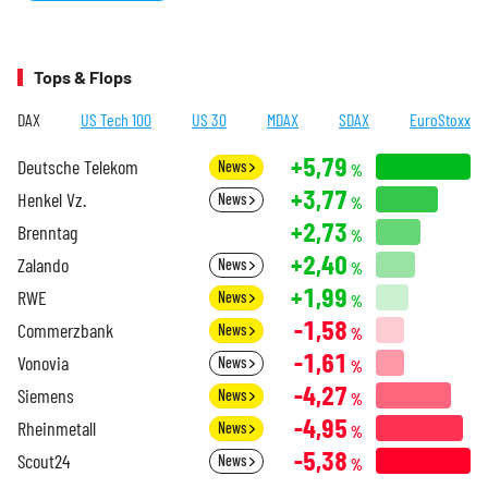
Tops & Flops
DAX
US Tech 100
US 30
MDAX
SDAX
EuroStoxx
+5,79
Deutsche Telekom
News
%
+3,77
Henkel Vz.
News
%
+2,73
Brenntag
%
+2,40
Zalando
News
%
+1,99
RWE
News
%
-1,58
Commerzbank
News
%
-1,61
Vonovia
News
%
-4,27
Siemens
News
%
-4,95
Rheinmetall
News
%
-5,38
Scout24
News
%