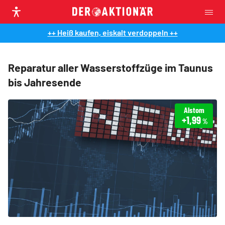
++ Heiß kaufen, eiskalt verdoppeln ++
Reparatur aller Wasserstoffzüge im Taunus
bis Jahresende
Alstom
+1,99
%