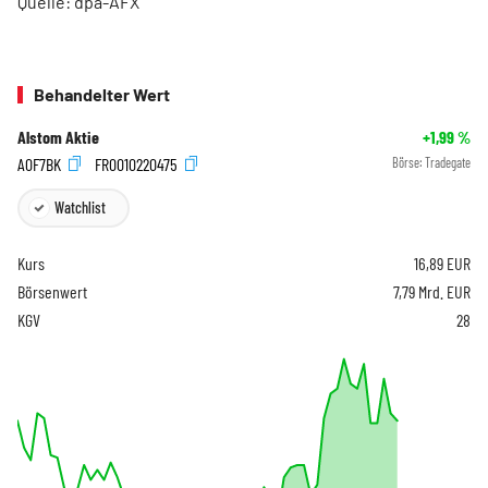
Quelle: dpa-AFX
Behandelter Wert
Alstom Aktie
+1,99
%
A0F7BK
FR0010220475
Börse:
Tradegate
Watchlist
Kurs
16,89
EUR
Börsenwert
7,79 Mrd. EUR
KGV
28