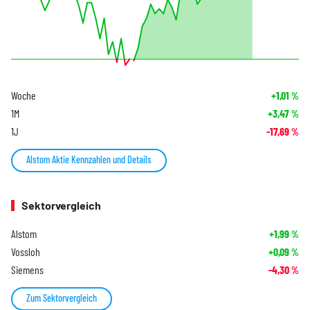
Woche
+1,01
%
1M
+3,47
%
1J
-17,69
%
Alstom Aktie Kennzahlen und Details
Sektorvergleich
Alstom
+1,99
%
Vossloh
+0,09
%
Siemens
-4,30
%
Zum Sektorvergleich