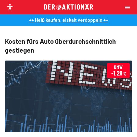
++ Heiß kaufen, eiskalt verdoppeln ++
Kosten fürs Auto überdurchschnittlich
gestiegen
BMW
-1,28
%