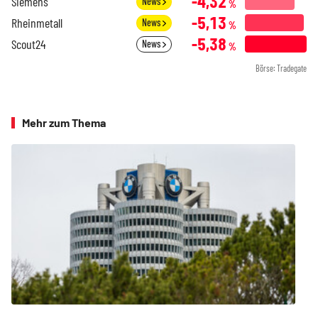
-4,32
Siemens
News
%
-5,13
Rheinmetall
News
%
-5,38
Scout24
News
%
Börse: Tradegate
Mehr zum Thema