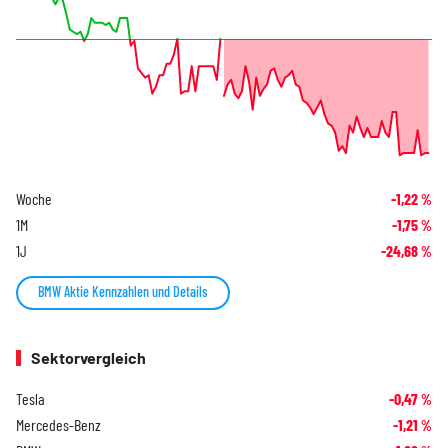
Woche
-1,22
%
1M
-1,75
%
1J
-24,68
%
BMW Aktie Kennzahlen und Details
Sektorvergleich
Tesla
-0,47
%
Mercedes-Benz
-1,21
%