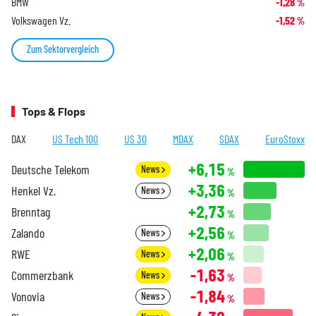
BMW
-1,28
%
Volkswagen Vz.
-1,52
%
Zum Sektorvergleich
Tops & Flops
DAX
US Tech 100
US 30
MDAX
SDAX
EuroStoxx
+6,15
Deutsche Telekom
News
%
+3,36
Henkel Vz.
News
%
+2,73
Brenntag
%
+2,56
Zalando
News
%
+2,06
RWE
News
%
-1,63
Commerzbank
News
%
-1,84
Vonovia
News
%