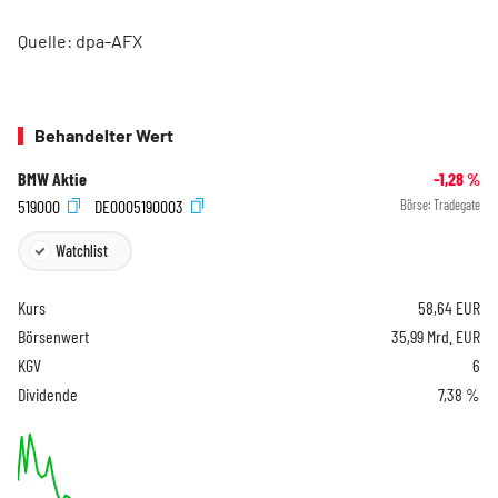
Quelle: dpa-AFX
Behandelter Wert
BMW Aktie
-1,28
%
519000
DE0005190003
Börse:
Tradegate
Watchlist
Kurs
58,64
EUR
Börsenwert
35,99 Mrd. EUR
KGV
6
Dividende
7,38 %