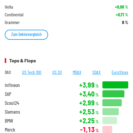
Hella
+0,98
%
Continental
+0,71
%
Grammer
0
%
Zum Sektorvergleich
Tops & Flops
DAX
US Tech 100
US 30
MDAX
SDAX
EuroStoxx
+3,99
Infineon
%
+3,40
SAP
%
+2,99
Scout24
%
+2,53
Siemens
%
+2,25
BMW
%
-1,13
Merck
%