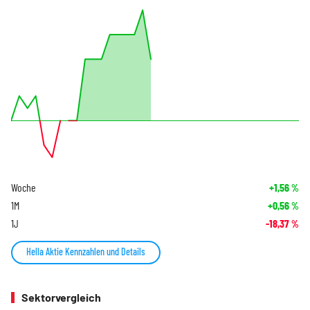
Woche
+1,56
%
1M
+0,56
%
1J
-18,37
%
Hella Aktie Kennzahlen und Details
Sektorvergleich