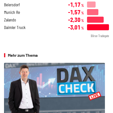
-1,17
Beiersdorf
%
-1,57
Munich Re
%
-2,30
Zalando
%
-3,01
Daimler Truck
%
Börse: Tradegate
Mehr zum Thema