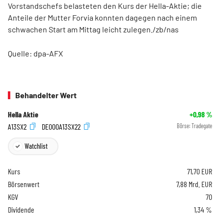
Vorstandschefs belasteten den Kurs der Hella-Aktie; die
Anteile der Mutter Forvia konnten dagegen nach einem
schwachen Start am Mittag leicht zulegen./zb/nas
Quelle: dpa-AFX
Behandelter Wert
Hella Aktie
+0,98
%
A13SX2
DE000A13SX22
Börse:
Tradegate
Watchlist
Kurs
71,70
EUR
Börsenwert
7,88 Mrd. EUR
KGV
70
Dividende
1,34 %