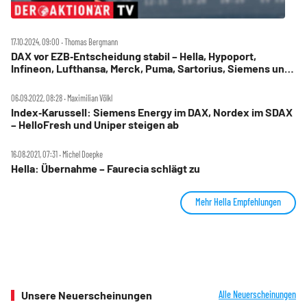
17.10.2024, 09:00 ‧ Thomas Bergmann
DAX vor EZB‑Entscheidung stabil – Hella, Hypoport,
Infineon, Lufthansa, Merck, Puma, Sartorius, Siemens und
Vonovia im Check
06.09.2022, 08:28 ‧ Maximilian Völkl
Index‑Karussell: Siemens Energy im DAX, Nordex im SDAX
– HelloFresh und Uniper steigen ab
16.08.2021, 07:31 ‧ Michel Doepke
Hella: Übernahme – Faurecia schlägt zu
Mehr Hella Empfehlungen
Unsere Neuerscheinungen
Alle Neuerscheinungen