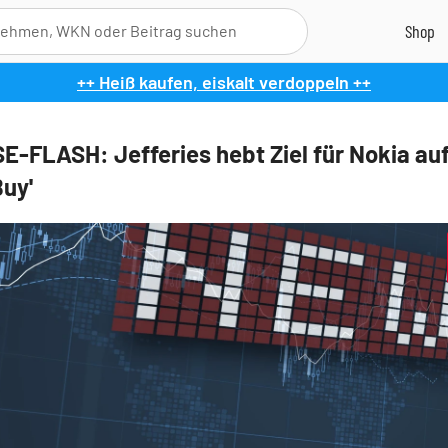
++ Heiß kaufen, eiskalt verdoppeln ++
-FLASH: Jefferies hebt Ziel für Nokia auf
Buy'