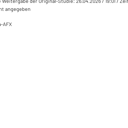
 Weitergabe der Original-Studie: 26.04.2026 / 19:01 / Zei
cht angegeben
a-AFX