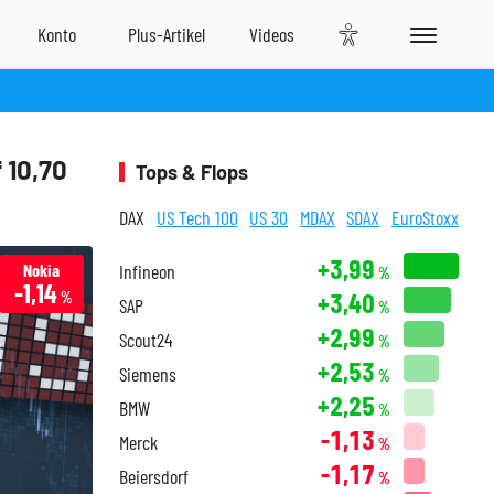
 10,70
Tops & Flops
DAX
US Tech 100
US 30
MDAX
SDAX
EuroStoxx
+3,99
Nokia
Infineon
%
-1,14
+3,40
%
SAP
%
+2,99
Scout24
%
+2,53
Siemens
%
+2,25
BMW
%
-1,13
Merck
%
-1,17
Beiersdorf
%