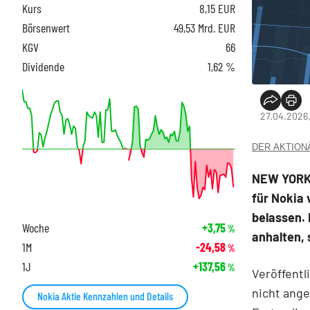
Kurs
8,15
EUR
Börsenwert
49,53 Mrd. EUR
KGV
66
Dividende
1,62 %
27.04.2026,
DER AKTIONÄR
NEW YORK 
für Nokia
belassen.
Woche
+3,75
%
anhalten,
1M
-24,58
%
1J
+137,56
%
Veröffentl
nicht ang
Nokia Aktie Kennzahlen und Details