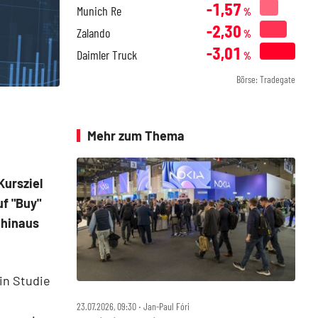
-1,57
Munich Re
%
-2,30
Zalando
%
-3,01
Daimler Truck
%
Börse: Tradegate
Mehr zum Thema
Kursziel
uf "Buy"
 hinaus
 in Studie
23.07.2026, 09:30 ‧ Jan-Paul Fóri