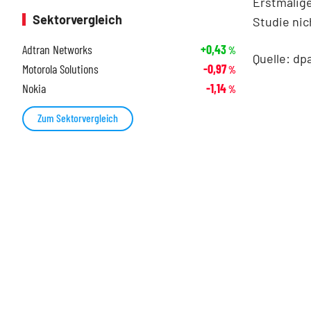
Erstmalige
Sektorvergleich
Studie ni
Adtran Networks
+0,43
%
Quelle: dp
Motorola Solutions
-0,97
%
Nokia
-1,14
%
Zum Sektorvergleich