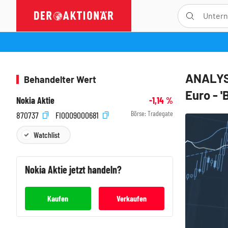
ANALYSE
Behandelter Wert
Euro - '
Nokia Aktie
-1,14
%
Börse:
Tradegate
870737
FI0009000681
Watchlist
Nokia
Aktie jetzt handeln?
Kaufen
Verkaufen