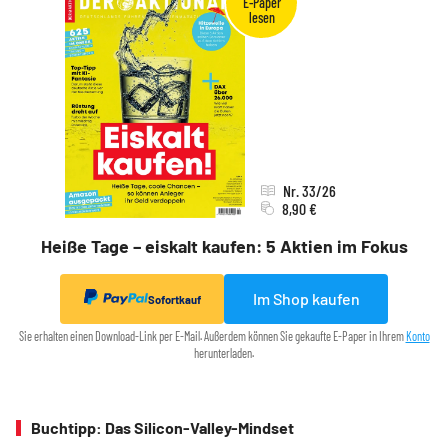
Nr. 33/26
8,90 €
Heiße Tage – eiskalt kaufen: 5 Aktien im Fokus
Im Shop kaufen
Sofortkauf
Sie erhalten einen Download-Link per E-Mail. Außerdem können Sie gekaufte E-Paper in Ihrem
Konto
herunterladen.
Buchtipp: Das Silicon-Valley-Mindset