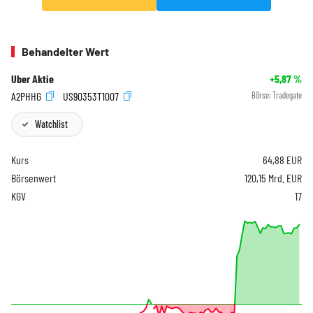
Behandelter Wert
Uber Aktie
+5,87
%
A2PHHG
US90353T1007
Börse:
Tradegate
Watchlist
Kurs
64,88
EUR
Börsenwert
120,15 Mrd. EUR
KGV
17