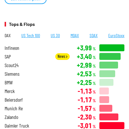
Tops & Flops
DAX
US Tech 100
US 30
MDAX
SDAX
EuroStoxx
+3,99
Infineon
%
+3,40
SAP
News
%
+2,99
Scout24
%
+2,53
Siemens
%
+2,25
BMW
%
-1,13
Merck
%
-1,17
Beiersdorf
%
-1,57
Munich Re
%
-2,30
Zalando
%
-3,01
Daimler Truck
%