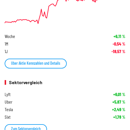
Woche
+6,11
%
1M
-0,54
%
1J
-18,57
%
Uber Aktie Kennzahlen und Details
Sektorvergleich
Lyft
+6,01
%
Uber
+5,87
%
Tesla
+2,49
%
Sixt
+1,78
%
Zum Sektorvergleich