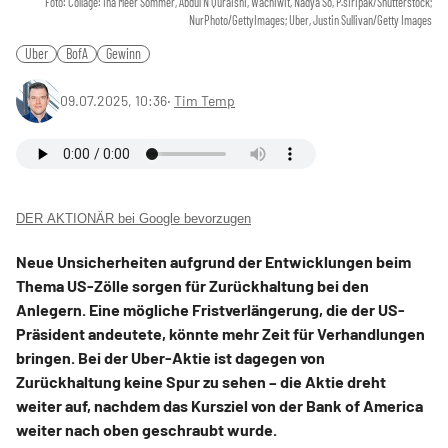
Foto: Collage: Ina Meer Sommer, Abdul N Quraishi, Wachiwit, Nadya So, P.siripak/Shutterstock;
NurPhoto/GettyImages; Uber, Justin Sullivan/Getty Images
Uber
BofA
Gewinn
09.07.2025, 10:36
‧
Tim Temp
DER AKTIONÄR bei Google bevorzugen
Neue Unsicherheiten aufgrund der Entwicklungen beim
Thema US-Zölle sorgen für Zurückhaltung bei den
Anlegern. Eine mögliche Fristverlängerung, die der US-
Präsident andeutete, könnte mehr Zeit für Verhandlungen
bringen. Bei der Uber-Aktie ist dagegen von
Zurückhaltung keine Spur zu sehen – die Aktie dreht
weiter auf, nachdem das Kursziel von der Bank of America
weiter nach oben geschraubt wurde.