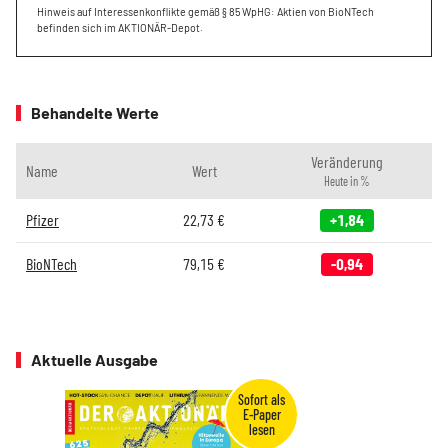
Hinweis auf Interessenkonflikte gemäß § 85 WpHG: Aktien von BioNTech
befinden sich im AKTIONÄR-Depot.
Behandelte Werte
Veränderung
Name
Wert
Heute in %
Pfizer
22,73
€
+1,84
BioNTech
79,15
€
-0,94
Aktuelle Ausgabe