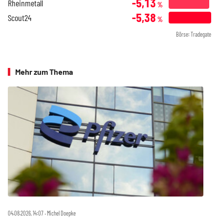
-5,13
Rheinmetall
%
-5,38
Scout24
%
Börse: Tradegate
Mehr zum Thema
04.08.2026, 14:07 ‧ Michel Doepke