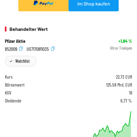
Im Shop kaufen
Behandelter Wert
Pfizer Aktie
+1,84
%
852009
US7170811035
Börse:
Tradegate
Watchlist
Kurs
22,73
EUR
Börsenwert
125,58 Mrd. EUR
KGV
19
Dividende
6,77 %