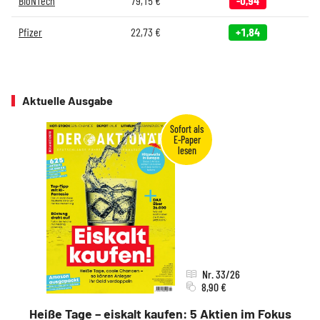
BioNTech
79,15
€
-0,94
Pfizer
22,73
€
+1,84
Aktuelle Ausgabe
Nr. 33/26
8,90 €
Heiße Tage – eiskalt kaufen: 5 Aktien im Fokus