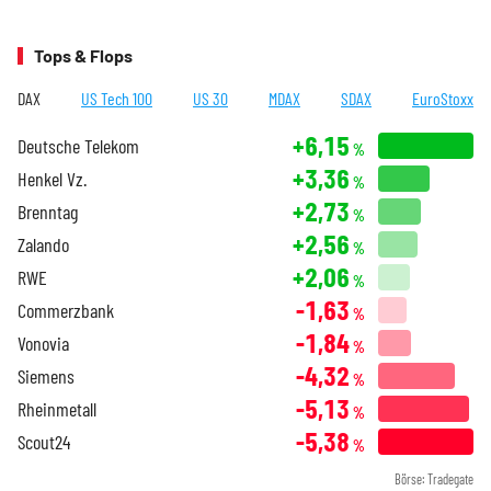
Tops & Flops
DAX
US Tech 100
US 30
MDAX
SDAX
EuroStoxx
+6,15
Deutsche Telekom
%
+3,36
Henkel Vz.
%
+2,73
Brenntag
%
+2,56
Zalando
%
+2,06
RWE
%
-1,63
Commerzbank
%
-1,84
Vonovia
%
-4,32
Siemens
%
-5,13
Rheinmetall
%
-5,38
Scout24
%
Börse: Tradegate