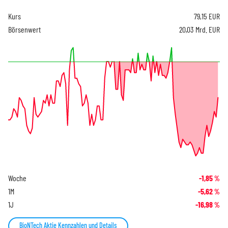
Kurs
79,15
EUR
Börsenwert
20,03 Mrd. EUR
Woche
-1,85
%
1M
-5,62
%
1J
-16,98
%
BioNTech Aktie Kennzahlen und Details