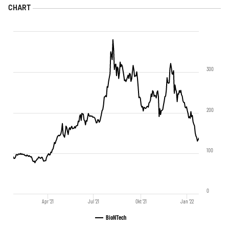
300
200
100
0
Apr '21
Jul '21
Okt '21
Jan '22
BioNTech