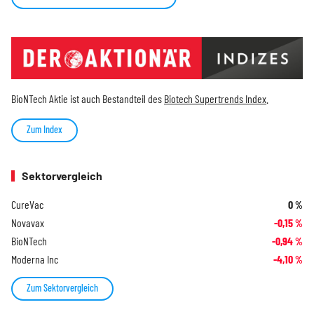
BioNTech Aktie ist auch Bestandteil des
Biotech Supertrends Index
.
Zum Index
Sektorvergleich
CureVac
0
%
Novavax
-0,15
%
BioNTech
-0,94
%
Moderna Inc
-4,10
%
Zum Sektorvergleich