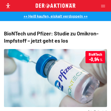
++ Heiß kaufen, eiskalt verdoppeln ++
BioNTech und Pfizer: Studie zu Omikron-
Impfstoff – jetzt geht es los
BioNTech
-0,94
%