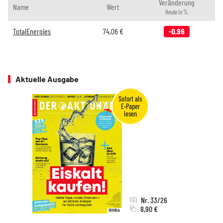
Veränderung
Name
Wert
Heute in %
TotalEnergies
74,06
€
-0,96
Aktuelle Ausgabe
Nr. 33/26
8,90 €