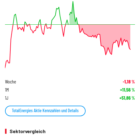
Woche
-1,18
%
1M
+11,56
%
1J
+51,86
%
TotalEnergies Aktie Kennzahlen und Details
Sektorvergleich