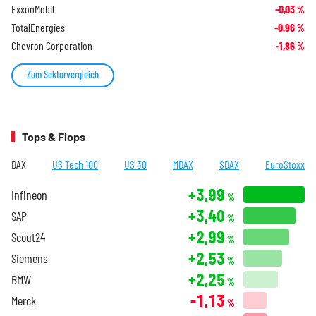
ExxonMobil
-0,03
%
TotalEnergies
-0,96
%
Chevron Corporation
-1,86
%
Zum Sektorvergleich
Tops & Flops
DAX
US Tech 100
US 30
MDAX
SDAX
EuroStoxx
+3,99
Infineon
%
+3,40
SAP
%
+2,99
Scout24
%
+2,53
Siemens
%
+2,25
BMW
%
-1,13
Merck
%