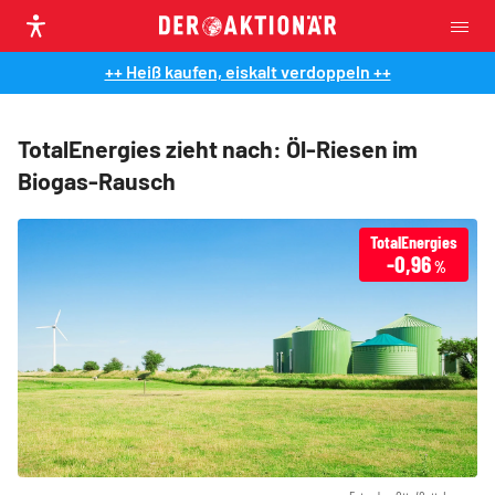
++ Heiß kaufen, eiskalt verdoppeln ++
TotalEnergies zieht nach: Öl-Riesen im
Biogas-Rausch
TotalEnergies
-0,96
%