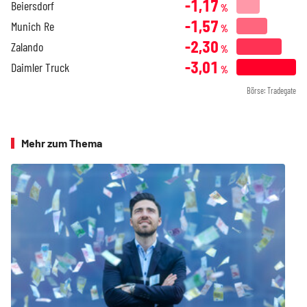
-1,17
Beiersdorf
%
-1,57
Munich Re
%
-2,30
Zalando
%
-3,01
Daimler Truck
%
Börse: Tradegate
Mehr zum Thema