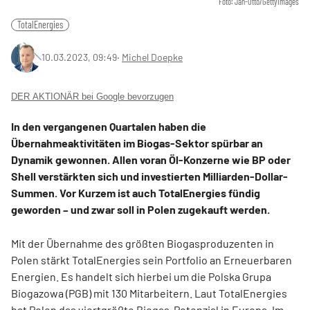
Foto: Jan-Otto/GettyImages
TotalEnergies
10.03.2023, 09:49
‧
Michel Doepke
DER AKTIONÄR bei Google bevorzugen
In den vergangenen Quartalen haben die
Übernahmeaktivitäten im Biogas-Sektor spürbar an
Dynamik gewonnen. Allen voran Öl-Konzerne wie BP oder
Shell verstärkten sich und investierten Milliarden-Dollar-
Summen. Vor Kurzem ist auch TotalEnergies fündig
geworden – und zwar soll in Polen zugekauft werden.
Mit der Übernahme des größten Biogasproduzenten in
Polen stärkt TotalEnergies sein Portfolio an Erneuerbaren
Energien. Es handelt sich hierbei um die Polska Grupa
Biogazowa (PGB) mit 130 Mitarbeitern. Laut TotalEnergies
hat Polen das viertgrößte Biogas-Potenzial in Europa. Im