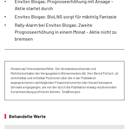
Envitec Biogas: Prognoseerhöhung mit Ansage –
Aktie startet durch
Envitec Biogas: BioLNG sorgt für mächtig Fantasie
Rally-Alarm bei Envitec Biogas: Zweite
Prognoseerhöhung in einem Monat – Aktie nicht zu
bremsen
Hinweis auf Interessenkonflikte: Der Vorstandsvorsitzende und
Mehrheitsinhaber der Herausgeberin Börsenmedien AG, Herr Bernd Förtsch, ist
unmittelbar und mittelbar Positionen über die in der Publikation
angesprochenen nachfolgenden Finanzinstrumente oder hierauf bezogene
Derivate eingegangen, die von der durch die Publikation etwaig resultierenden
Kursentwicklung profitieren können: TotalEnergies.
Behandelte Werte