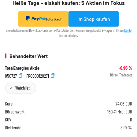
Heiße Tage – eiskalt kaufen: 5 Aktien im Fokus
Im Shop kaufen
Sofortkauf
Sie erhalten einen Download-Link per E-Mail. Außerdem können Sie gekaufte E-Paper in Ihrem
Konto
herunterladen.
Behandelter Wert
TotalEnergies Aktie
-0,96
%
850727
FR0000120271
Börse:
Tradegate
Watchlist
Kurs
74,06
EUR
Börsenwert
169,41 Mrd. EUR
KGV
11
Dividende
3,97 %