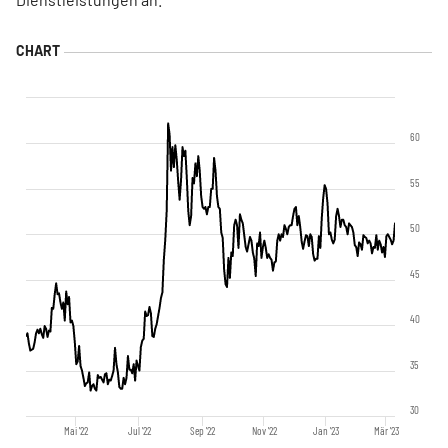
60
55
50
45
40
35
30
Mai '22
Jul '22
Sep '22
Nov '22
Jan '23
Mär '23