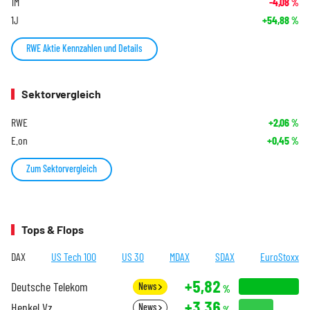
1M
-4,08
%
1J
+54,88
%
RWE Aktie Kennzahlen und Details
Sektorvergleich
RWE
+2,06
%
E.on
+0,45
%
Zum Sektorvergleich
Tops & Flops
DAX
US Tech 100
US 30
MDAX
SDAX
EuroStoxx
+5,82
Deutsche Telekom
News
%
+3,36
Henkel Vz.
News
%