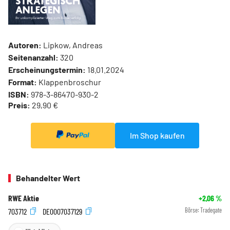
Autoren:
Lipkow, Andreas
Seitenanzahl:
320
Erscheinungstermin:
18.01.2024
Format:
Klappenbroschur
ISBN:
978-3-86470-930-2
Preis:
29,90 €
Im Shop kaufen
Behandelter Wert
RWE Aktie
+2,06
%
703712
DE0007037129
Börse:
Tradegate