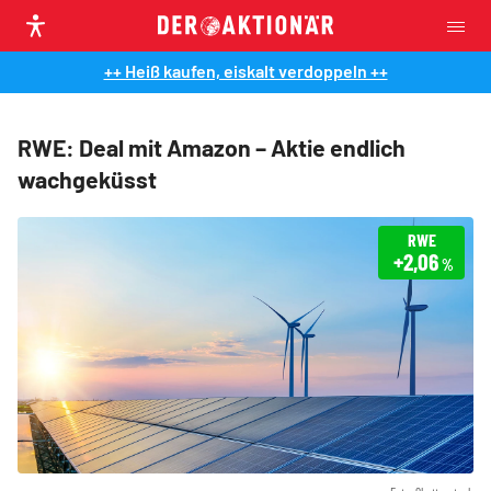
++ Heiß kaufen, eiskalt verdoppeln ++
RWE: Deal mit Amazon – Aktie endlich
wachgeküsst
RWE
+2,06
%