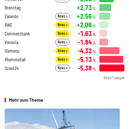
+2,73
Brenntag
%
+2,56
Zalando
News
%
+2,06
RWE
News
%
-1,63
Commerzbank
News
%
-1,84
Vonovia
News
%
-4,32
Siemens
News
%
-5,13
Rheinmetall
News
%
-5,38
Scout24
News
%
Börse: Tradegate
Mehr zum Thema