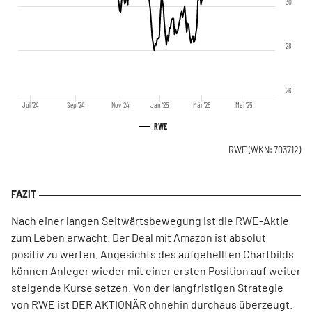
30
28
26
Jul '24
Sep '24
Nov '24
Jan '25
Mär '25
Mai '25
RWE
RWE
(WKN: 703712)
Nach einer langen Seitwärtsbewegung ist die RWE-Aktie
zum Leben erwacht. Der Deal mit Amazon ist absolut
positiv zu werten. Angesichts des aufgehellten Chartbilds
können Anleger wieder mit einer ersten Position auf weiter
steigende Kurse setzen. Von der langfristigen Strategie
von RWE ist DER AKTIONÄR ohnehin durchaus überzeugt.