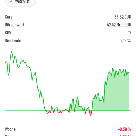
Watchlist
Kurs
56,52
EUR
Börsenwert
42,42 Mrd. EUR
KGV
17
Dividende
2,12 %
Woche
-0,39
%