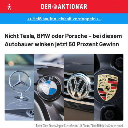
++ Heiß kaufen, eiskalt verdoppeln ++
Nicht Tesla, BMW oder Porsche – bei diesem
Autobauer winken jetzt 50 Prozent Gewinn
Foto: Rich Stock/Jeppe Gustafsson/HB Photo/Filmbildfabrik/Shutterstock