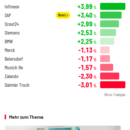
+3,99
Infineon
%
+3,40
SAP
News
%
+2,99
Scout24
%
+2,53
Siemens
%
+2,25
BMW
%
-1,13
Merck
%
-1,17
Beiersdorf
%
-1,57
Munich Re
%
-2,30
Zalando
%
-3,01
Daimler Truck
%
Börse: Tradegate
Mehr zum Thema