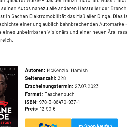
 eingeläutet wurde – das der Benzinmotoren. Musk treibt
 seinen Autos nahezu alle anderen Hersteller der Branch
ist in Sachen Elektromobilität das Maß aller Dinge. Dies i
schichte einer unglaublich bahnbrechenden Automarke – 
 eines unbeirrbaren Visionärs und einer neuen Ära, ras
reich.
Autoren:
McKenzie, Hamish
Seitenanzahl:
328
Erscheinungstermin:
27.07.2023
Format:
Taschenbuch
ISBN:
978-3-86470-937-1
Preis:
12,90 €
Im Shop kaufen