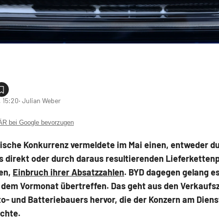
 15:20
‧ Julian Weber
 bei Google bevorzugen
sische Konkurrenz vermeldete im Mai einen, entweder d
 direkt oder durch daraus resultierenden Lieferkette
en,
Einbruch ihrer Absatzzahlen
. BYD dagegen gelang es
 dem Vormonat übertreffen. Das geht aus den Verkaufs
o- und Batteriebauers hervor, die der Konzern am Dien
ichte.