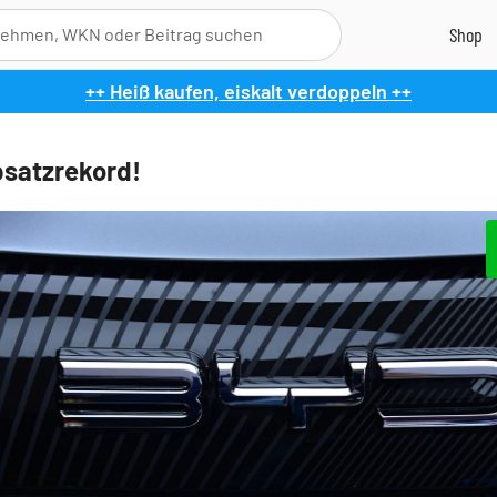
++ Heiß kaufen, eiskalt verdoppeln ++
satzrekord!