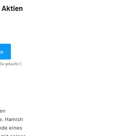
5 Aktien
en
Sie gekaufte E-
ten
te. Hamish
nde eines