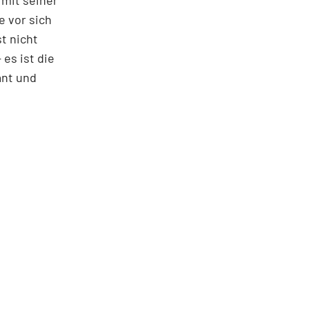
 mit seiner
e vor sich
st nicht
es ist die
ant und