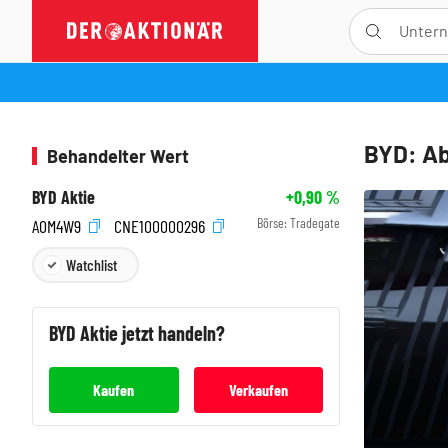
BYD: Ab
Behandelter Wert
BYD Aktie
+0,90
%
Börse:
Tradegate
A0M4W9
CNE100000296
Watchlist
BYD
Aktie jetzt handeln?
Kaufen
Verkaufen