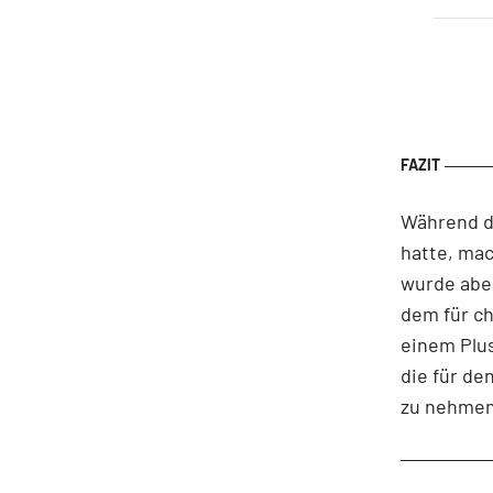
Während d
hatte, mac
wurde aber
dem für c
einem Plus
die für de
zu nehmen.