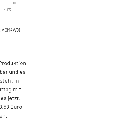
10
Mai '22
: A0M4W9)
Produktion
kbar und es
steht in
ttag mit
es jetzt,
8,58 Euro
en.