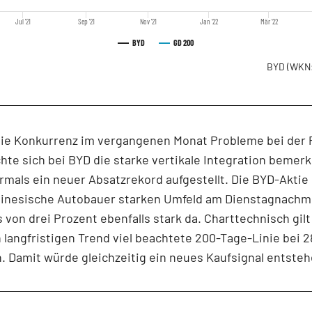
Jul '21
Sep '21
Nov '21
Jan '22
Mär '22
BYD
GD 200
BYD
(WKN
ie Konkurrenz im vergangenen Monat Probleme bei der 
hte sich bei BYD die starke vertikale Integration bemer
mals ein neuer Absatzrekord aufgestellt. Die BYD-Aktie 
hinesische Autobauer starken Umfeld am Dienstagnachmi
 von drei Prozent ebenfalls stark da. Charttechnisch gilt 
n langfristigen Trend viel beachtete 200-Tage-Linie bei 2
 Damit würde gleichzeitig ein neues Kaufsignal entsteh