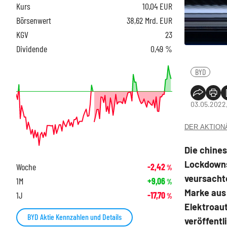
Kurs
10,04
EUR
Börsenwert
38,62 Mrd. EUR
KGV
23
Dividende
0,49 %
BYD
03.05.2022,
DER AKTIONÄR
Die chine
Lockdowns
Woche
-2,42
%
veursacht
1M
+9,06
%
Marke aus
1J
-17,70
%
Elektroaut
BYD Aktie Kennzahlen und Details
veröffentl