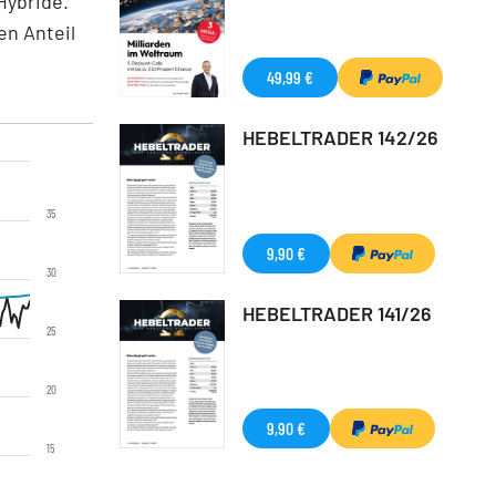
Hybride.
en Anteil
49,99 €
HEBELTRADER 142/26
35
9,90 €
30
HEBELTRADER 141/26
25
20
9,90 €
15