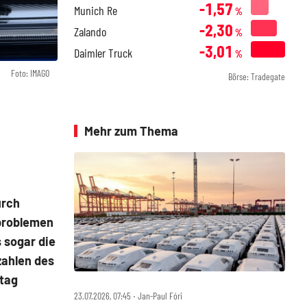
-1,57
Munich Re
%
-2,30
Zalando
%
-3,01
Daimler Truck
%
Foto: IMAGO
Börse: Tradegate
Mehr zum Thema
urch
nproblemen
 sogar die
zahlen des
stag
23.07.2026, 07:45 ‧ Jan-Paul Fóri