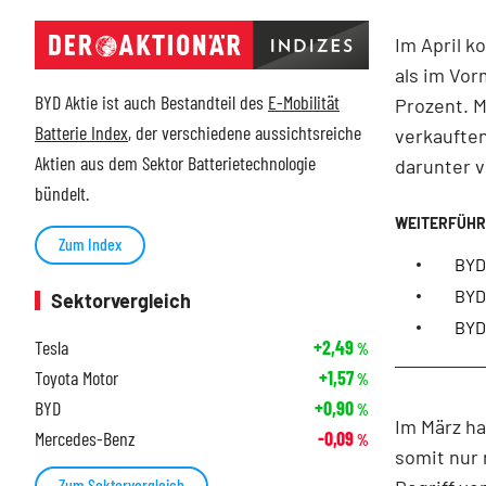
Im April k
als im Vor
BYD Aktie ist auch Bestandteil des
E-Mobilität
Prozent. M
Batterie Index
, der verschiedene aussichtsreiche
verkauften
Aktien aus dem Sektor Batterietechnologie
darunter v
bündelt.
Zum Index
BYD
BYD:
Sektorvergleich
BYD
Tesla
+2,49
%
Toyota Motor
+1,57
%
BYD
+0,90
%
Im März ha
Mercedes-Benz
-0,09
%
somit nur
Zum Sektorvergleich