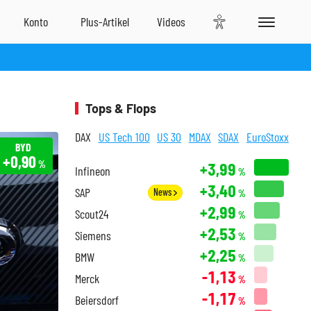
Tops & Flops
DAX
US Tech 100
US 30
MDAX
SDAX
EuroStoxx
BYD
+0,90
%
+3,99
Infineon
%
+3,40
SAP
News
%
+2,99
Scout24
%
+2,53
Siemens
%
+2,25
BMW
%
-1,13
Merck
%
-1,17
Beiersdorf
%