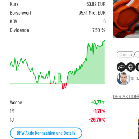
Kurs
59,82
EUR
Börsenwert
35,41 Mrd. EUR
KGV
6
Dividende
7,50 %
Corona
10.0
DER AKTIONÄR
Woche
+0,77
%
1M
-1,71
%
1J
-26,76
%
BMW Aktie Kennzahlen und Details