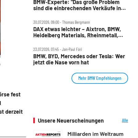
BMW‑Experte: "Das große Problem
sind die einbrechenden Verkäufe in
China"
30.07.2026, 09:00 ‧ Thomas Bergmann
DAX etwas leichter – Aixtron, BMW,
Heidelberg Materials, Rheinmetall,
Symrise und Wacker Chemie im
Check
23.07.2026, 07:45 ‧ Jan-Paul Fóri
BMW, BYD, Mercedes oder Tesla: Wer
jetzt die Nase vorn hat
W
Mehr BMW Empfehlungen
örse fest
d
t derzeit
Unsere Neuerscheinungen
Alle
Neuerscheinungen
Milliarden im Weltraum