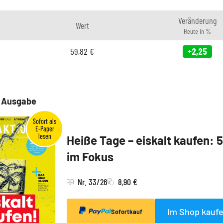
Veränderung
Wert
Heute in %
59,82
€
+2,25
e Ausgabe
Heiße Tage – eiskalt kaufen: 
im Fokus
Nr. 33/26
8,90 €
Im Shop kauf
Sofortkauf