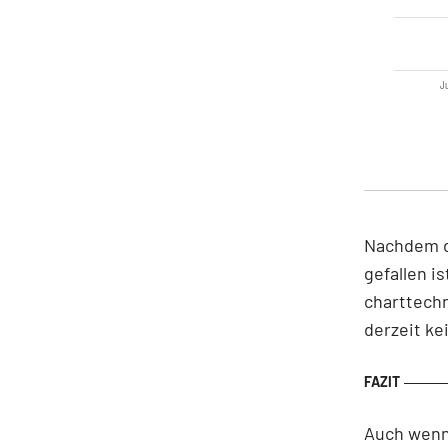
Ju
Nachdem di
gefallen i
charttechn
derzeit ke
Auch wenn 