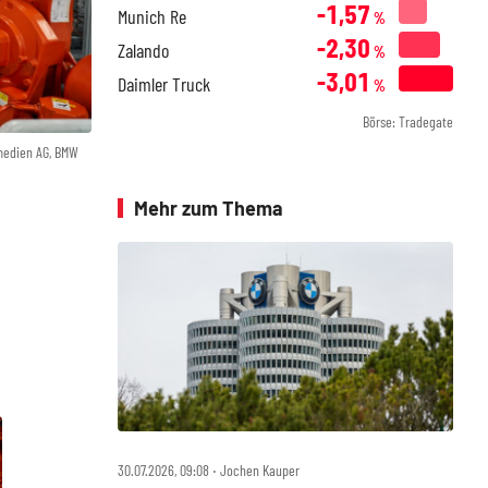
-1,57
Munich Re
%
-2,30
Zalando
%
-3,01
Daimler Truck
%
Börse: Tradegate
medien AG, BMW
Mehr zum Thema
30.07.2026, 09:08 ‧ Jochen Kauper