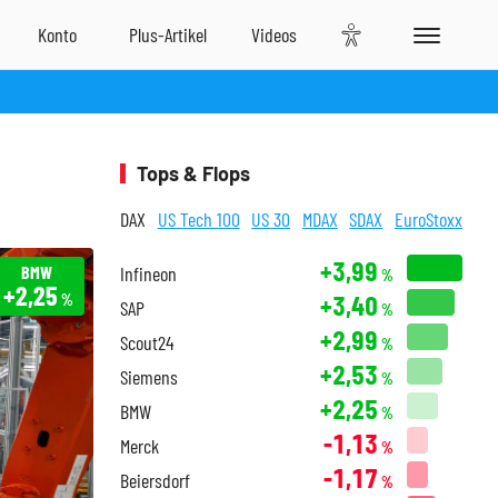
Tops & Flops
DAX
US Tech 100
US 30
MDAX
SDAX
EuroStoxx
+3,99
BMW
Infineon
%
+2,25
+3,40
%
SAP
%
+2,99
Scout24
%
+2,53
Siemens
%
+2,25
BMW
%
-1,13
Merck
%
-1,17
Beiersdorf
%