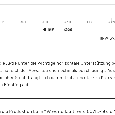
l '17
Jan '18
Jul '18
Jan '19
Jul '19
Jan '2
BMW
GD 200
BMW
(WK
e Aktie unter die wichtige horizontale Unterstützung b
st, hat sich der Abwärtstrend nochmals beschleunigt. Aus
ischer Sicht drängt sich daher, trotz des starken Kursver
in Einstieg auf.
die Produktion bei BMW weiterläuft, wird COVID-19 die 