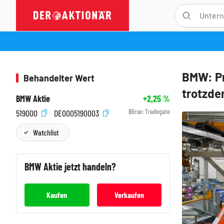
BMW: Pr
Behandelter Wert
trotzdem
BMW Aktie
+2,25
%
Börse:
Tradegate
519000
DE0005190003
Watchlist
BMW
Aktie jetzt handeln?
Kaufen
Verkaufen