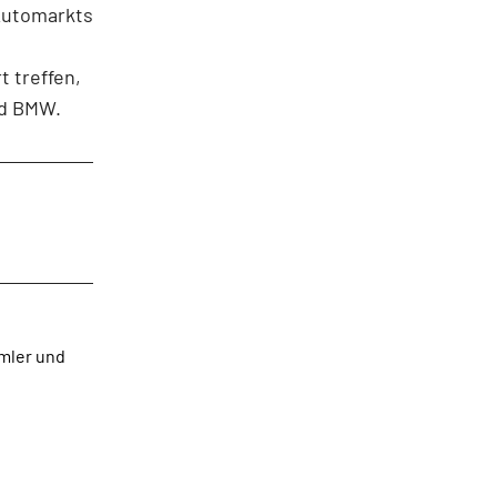
 Automarkts
 treffen,
und BMW.
imler und