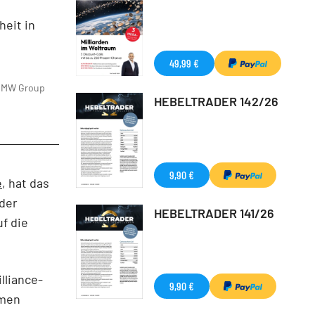
heit in
49,99 €
MW Group
HEBELTRADER 142/26
9,90 €
e
, hat das
der
HEBELTRADER 141/26
f die
lliance-
9,90 €
mmen