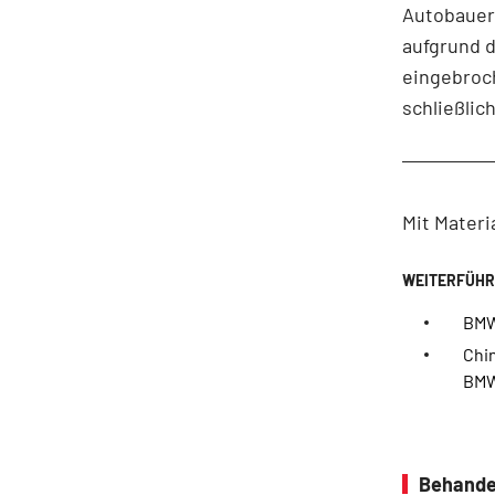
Autobauers
aufgrund 
eingebroch
schließlic
Mit Materi
BMW
Chin
BM
Behande