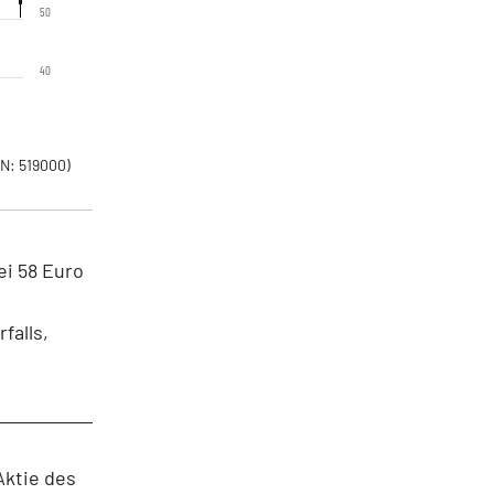
50
40
0
N: 519000)
ei 58 Euro
falls,
Aktie des