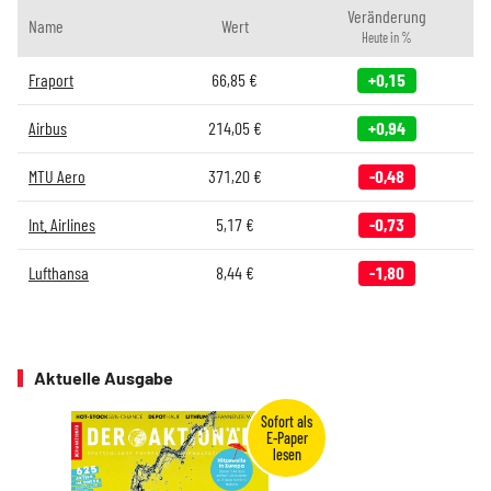
Veränderung
Name
Wert
Heute in %
Fraport
66,85
€
+0,15
Airbus
214,05
€
+0,94
MTU Aero
371,20
€
-0,48
Int. Airlines
5,17
€
-0,73
Lufthansa
8,44
€
-1,80
Aktuelle Ausgabe