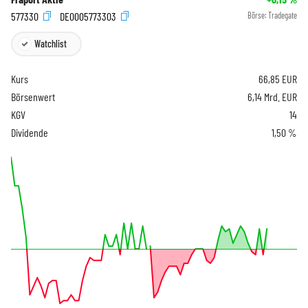
577330
DE0005773303
Börse:
Tradegate
Watchlist
Kurs
66,85
EUR
Börsenwert
6,14 Mrd. EUR
KGV
14
Dividende
1,50 %