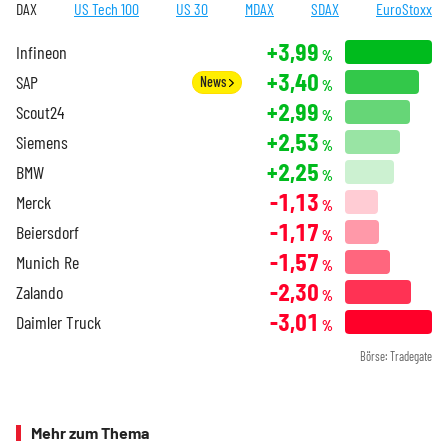
DAX
US Tech 100
US 30
MDAX
SDAX
EuroStoxx
+3,99
Infineon
%
+3,40
SAP
News
%
+2,99
Scout24
%
+2,53
Siemens
%
+2,25
BMW
%
-1,13
Merck
%
-1,17
Beiersdorf
%
-1,57
Munich Re
%
-2,30
Zalando
%
-3,01
Daimler Truck
%
Börse: Tradegate
Mehr zum Thema