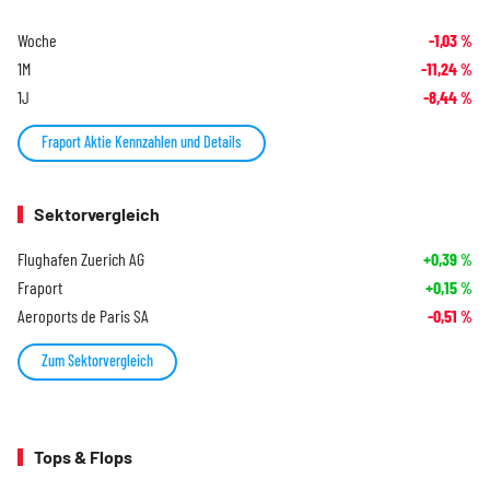
Woche
-1,03
%
1M
-11,24
%
1J
-8,44
%
Fraport Aktie Kennzahlen und Details
Sektorvergleich
Flughafen Zuerich AG
+0,39
%
Fraport
+0,15
%
Aeroports de Paris SA
-0,51
%
Zum Sektorvergleich
Tops & Flops