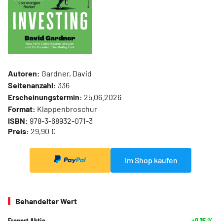
Autoren:
Gardner, David
Seitenanzahl:
336
Erscheinungstermin:
25.06.2026
Format:
Klappenbroschur
ISBN:
978-3-68932-071-3
Preis:
29,90 €
Im Shop kaufen
Behandelter Wert
Fraport Aktie
+0,15
%