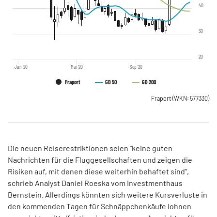
40
30
20
Jan '20
Mai '20
Sep '20
Fraport
GD 50
GD 200
Fraport
(WKN: 577330)
Die neuen Reiserestriktionen seien "keine guten
Nachrichten für die Fluggesellschaften und zeigen die
Risiken auf, mit denen diese weiterhin behaftet sind",
schrieb Analyst Daniel Roeska vom Investmenthaus
Bernstein. Allerdings könnten sich weitere Kursverluste in
den kommenden Tagen für Schnäppchenkäufe lohnen