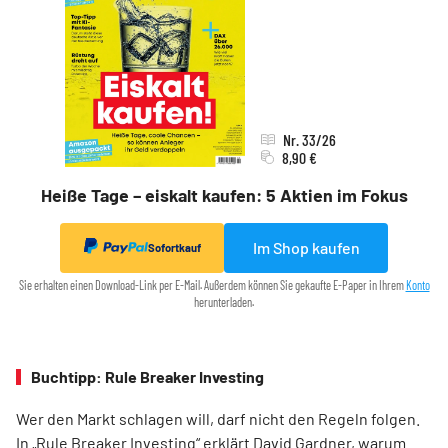
Nr. 33/26
8,90 €
Heiße Tage – eiskalt kaufen: 5 Aktien im Fokus
Im Shop kaufen
Sofortkauf
Sie erhalten einen Download-Link per E-Mail. Außerdem können Sie gekaufte E-Paper in Ihrem
Konto
herunterladen.
Buchtipp: Rule Breaker Investing
Wer den Markt schlagen will, darf nicht den Regeln folgen.
In „Rule Breaker Investing“ erklärt David Gardner, warum