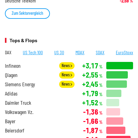
Deutsche Telekom
-2,59
%
Zum Sektorvergleich
Tops & Flops
DAX
US Tech 100
US 30
MDAX
SDAX
EuroStoxx
+3,17
Infineon
News
%
+2,55
Qiagen
News
%
+2,45
Siemens Energy
News
%
+1,79
Adidas
%
+1,52
Daimler Truck
%
-1,36
Volkswagen Vz.
%
-1,66
Bayer
%
-1,87
Beiersdorf
%