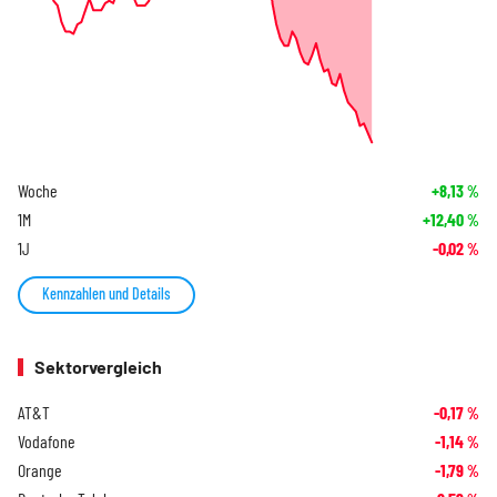
Woche
+8,13
%
1M
+12,40
%
1J
-0,02
%
Kennzahlen und Details
Sektorvergleich
AT&T
-0,17
%
Vodafone
-1,14
%
Orange
-1,79
%