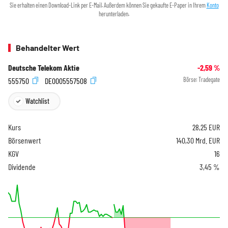
Sie erhalten einen Download-Link per E-Mail. Außerdem können Sie gekaufte E-Paper in Ihrem
Konto
herunterladen.
Behandelter Wert
Deutsche Telekom Aktie
-2,59
%
555750
DE0005557508
Börse:
Tradegate
Watchlist
Kurs
28,25
EUR
Börsenwert
140,30 Mrd. EUR
KGV
16
Dividende
3,45 %