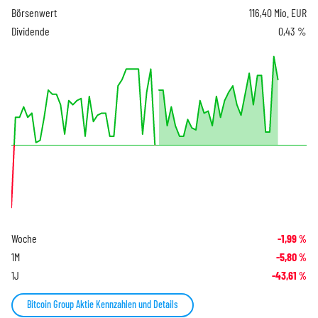
Börsenwert
116,40 Mio. EUR
Dividende
0,43 %
Woche
-1,99
%
1M
-5,80
%
1J
-43,61
%
Bitcoin Group Aktie Kennzahlen und Details