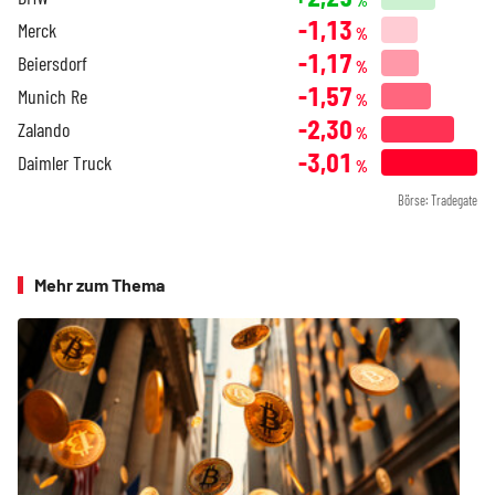
%
-1,13
Merck
%
-1,17
Beiersdorf
%
-1,57
Munich Re
%
-2,30
Zalando
%
-3,01
Daimler Truck
%
Börse: Tradegate
Mehr zum Thema