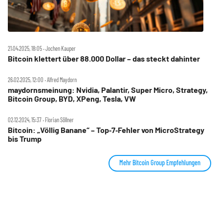
21.04.2025, 18:05 ‧ Jochen Kauper
Bitcoin klettert über 88.000 Dollar – das steckt dahinter
26.02.2025, 12:00 ‧ Alfred Maydorn
maydornsmeinung: Nvidia, Palantir, Super Micro, Strategy,
Bitcoin Group, BYD, XPeng, Tesla, VW
02.12.2024, 15:37 ‧ Florian Söllner
Bitcoin: „Völlig Banane“ – Top‑7‑Fehler von MicroStrategy
bis Trump
Mehr Bitcoin Group Empfehlungen