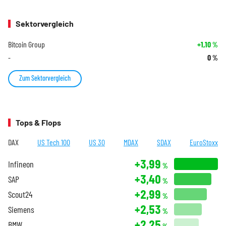
Sektorvergleich
Bitcoin Group
+1,10
%
-
0
%
Zum Sektorvergleich
Tops & Flops
DAX
US Tech 100
US 30
MDAX
SDAX
EuroStoxx
+3,99
Infineon
%
+3,40
SAP
%
+2,99
Scout24
%
+2,53
Siemens
%
+2,25
BMW