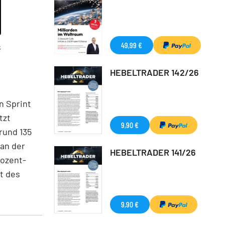
49,99 €
k
HEBELTRADER 142/26
n Sprint
tzt
9,90 €
rund 135
 an der
HEBELTRADER 141/26
rozent-
nt des
9,90 €