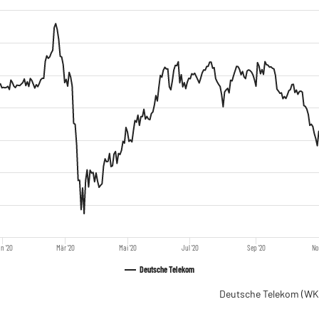
n '20
Mär '20
Mai '20
Jul '20
Sep '20
No
Deutsche Telekom
Deutsche Telekom
(WK