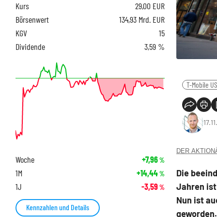
Kurs
29,00
EUR
Börsenwert
134,93 Mrd. EUR
KGV
15
Dividende
3,59 %
T-Mobile U
17.1
DER AKTIONÄR
Woche
+7,96
%
Die beein
1M
+14,44
%
Jahren is
1J
-3,59
%
Nun ist a
Kennzahlen und Details
geworden. 