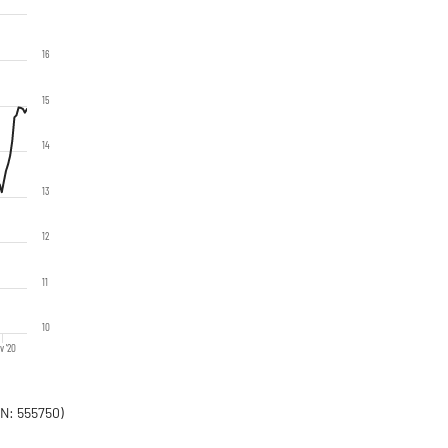
16
15
14
13
12
11
10
v '20
N: 555750)