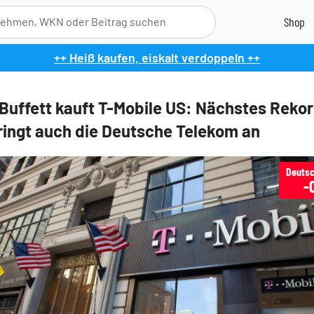
++ Heiß kaufen, eiskalt verdoppeln ++
Buffett kauft T-Mobile US: Nächstes Reko
pringt auch die Deutsche Telekom an
Deutsc
-