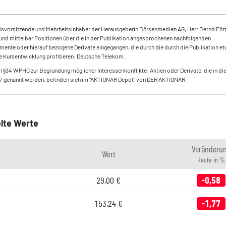
dsvorsitzende und Mehrheitsinhaber der Herausgeberin Börsenmedien AG, Herr Bernd Fört
und mittelbar Positionen über die in der Publikation angesprochenen nachfolgenden
mente oder hierauf bezogene Derivate eingegangen, die durch die durch die Publikation e
e Kursentwicklung profitieren: Deutsche Telekom.
 §34 WPHG zur Begründung möglicher Interessenkonflikte: Aktien oder Derivate, die in di
/ genannt werden, befinden sich im "AKTIONÄR Depot" von DER AKTIONÄR.
lte Werte
Veränderu
Wert
Heute in %
29,00
€
-0,58
153,24
€
-1,77