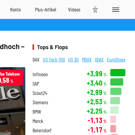
rdhoch –
Tops & Flops
DAX
US Tech 100
US 30
MDAX
SDAX
EuroStoxx
+3,99
he Telekom
Infineon
%
0,58
+3,40
%
SAP
%
+2,99
Scout24
%
+2,53
Siemens
%
+2,25
BMW
%
-1,13
Merck
%
-1,17
Beiersdorf
%