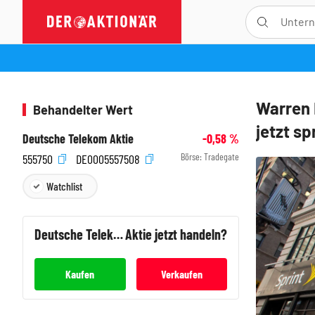
Warren 
Behandelter Wert
jetzt s
Deutsche Telekom Aktie
-0,58
%
Börse:
Tradegate
555750
DE0005557508
Watchlist
Deutsche Telekom
Aktie jetzt handeln?
Kaufen
Verkaufen