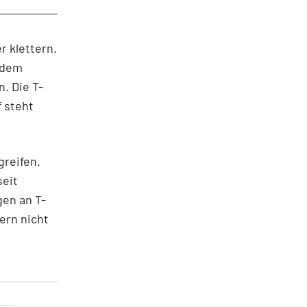
r klettern.
f dem
n. Die T-
 steht
greifen.
seit
gen an T-
ern nicht