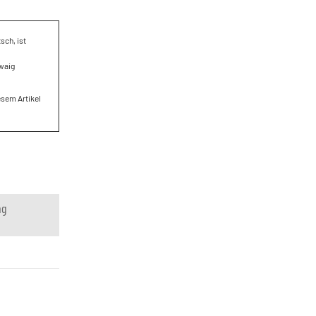
sch, ist
twaig
esem Artikel
ng