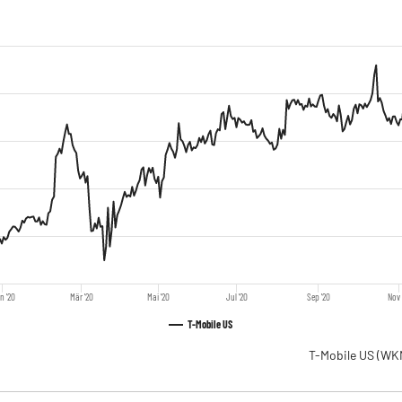
n '20
Mär '20
Mai '20
Jul '20
Sep '20
Nov 
T-Mobile US
T-Mobile US
(WK