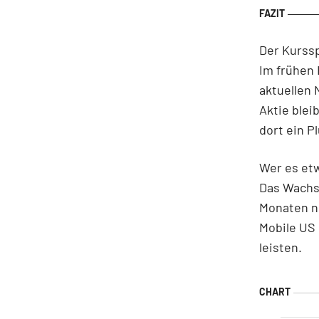
Der Kurssp
Im frühen 
aktuellen 
Aktie blei
dort ein P
Wer es etw
Das Wachst
Monaten nu
Mobile US 
leisten.