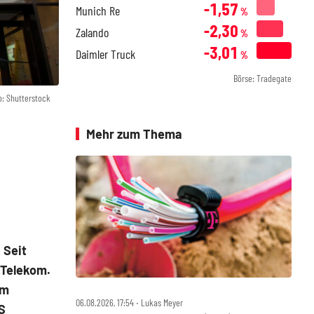
-1,57
Munich Re
%
-2,30
Zalando
%
-3,01
Daimler Truck
%
Börse: Tradegate
o: Shutterstock
Mehr zum Thema
 Seit
 Telekom.
am
06.08.2026, 17:54 ‧ Lukas Meyer
S