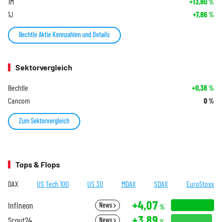
1M
+13,80
%
1J
+7,86
%
Bechtle Aktie Kennzahlen und Details
Sektorvergleich
Bechtle
+0,38
%
Cancom
0
%
Zum Sektorvergleich
Tops & Flops
DAX
US Tech 100
US 30
MDAX
SDAX
EuroStoxx
+4,07
Infineon
News
%
+3,89
Scout24
News
%