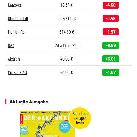
Lanxess
16,34
€
-4,50
Rheinmetall
1.147,00
€
-0,49
Munich Re
514,80
€
-1,57
DAX
26.319,45
Pkt.
+0,69
Aixtron
40,09
€
+3,01
Porsche AG
44,08
€
+1,87
Aktuelle Ausgabe