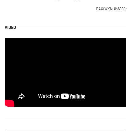
DAX
(WKN: 846900)