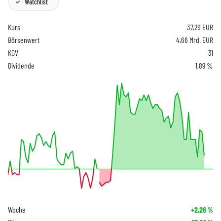
Watchlist
Kurs
37,26
EUR
Börsenwert
4,66 Mrd. EUR
KGV
31
Dividende
1,89 %
Woche
+2,26
%