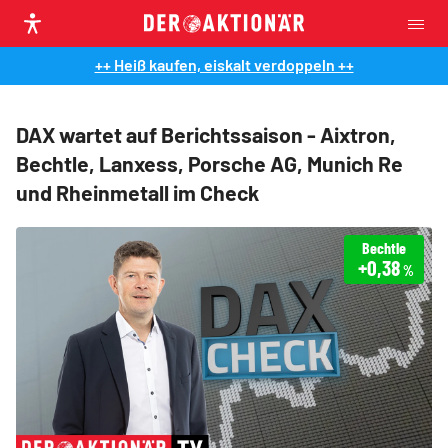
++ Heiß kaufen, eiskalt verdoppeln ++
DAX wartet auf Berichtssaison - Aixtron,
Bechtle, Lanxess, Porsche AG, Munich Re
und Rheinmetall im Check
Bechtle
+0,38
%