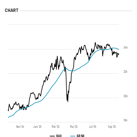
24k
22k
20k
18k
Nov '24
Jan '25
Mär '25
Mai '25
Jul '25
Sep '25
DAX
GD 50