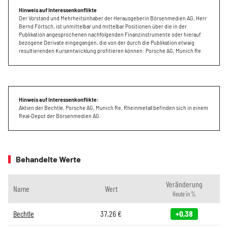
Hinweis auf Interessenkonflikte
Der Vorstand und Mehrheitsinhaber der Herausgeberin Börsenmedien AG, Herr
Bernd Förtsch, ist unmittelbar und mittelbar Positionen über die in der
Publikation angesprochenen nachfolgenden Finanzinstrumente oder hierauf
bezogene Derivate eingegangen, die von der durch die Publikation etwaig
resultierenden Kursentwicklung profitieren können: Porsche AG, Munich Re.
Hinweis auf Interessenkonflikte:
Aktien der Bechtle, Porsche AG, Munich Re, Rheinmetall befinden sich in einem
Real-Depot der Börsenmedien AG.
Behandelte Werte
Veränderung
Name
Wert
Heute in %
Bechtle
37,26
€
+0,38