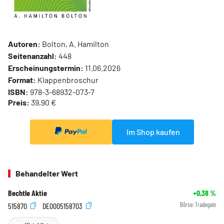
Autoren:
Bolton, A. Hamilton
Seitenanzahl:
448
Erscheinungstermin:
11.06.2026
Format:
Klappenbroschur
ISBN:
978-3-68932-073-7
Preis:
39,90 €
Im Shop kaufen
Behandelter Wert
Bechtle Aktie
+0,38
%
515870
DE0005158703
Börse:
Tradegate