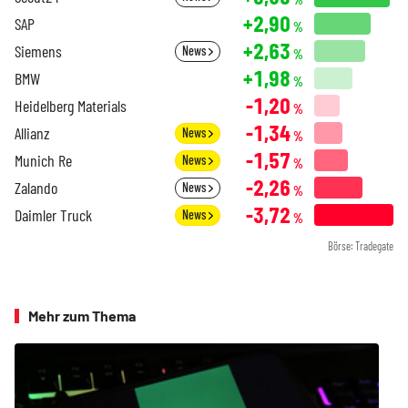
+2,90
SAP
%
+2,63
Siemens
News
%
+1,98
BMW
%
-1,20
Heidelberg Materials
%
-1,34
Allianz
News
%
-1,57
Munich Re
News
%
-2,26
Zalando
News
%
-3,72
Daimler Truck
News
%
Börse: Tradegate
Mehr zum Thema