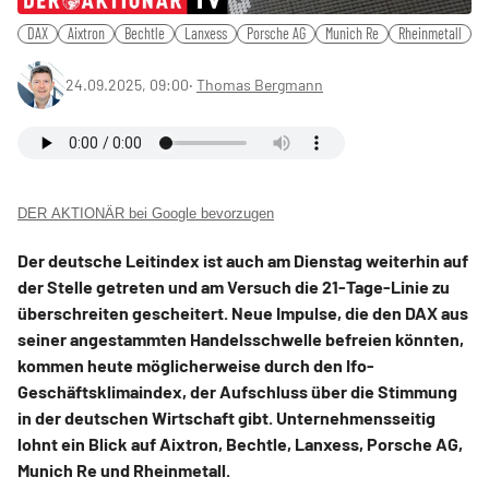
DAX
Aixtron
Bechtle
Lanxess
Porsche AG
Munich Re
Rheinmetall
24.09.2025, 09:00
‧
Thomas Bergmann
DER AKTIONÄR bei Google bevorzugen
Der deutsche Leitindex ist auch am Dienstag weiterhin auf
der Stelle getreten und am Versuch die 21-Tage-Linie zu
überschreiten gescheitert. Neue Impulse, die den DAX aus
seiner angestammten Handelsschwelle befreien könnten,
kommen heute möglicherweise durch den Ifo-
Geschäftsklimaindex, der Aufschluss über die Stimmung
in der deutschen Wirtschaft gibt. Unternehmensseitig
lohnt ein Blick auf Aixtron, Bechtle, Lanxess, Porsche AG,
Munich Re und Rheinmetall.