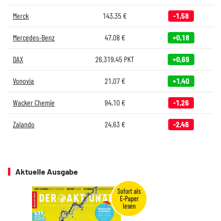
Merck
143,35
€
-1,58
Mercedes-Benz
47,08
€
+0,18
DAX
26.319,45
PKT
+0,69
Vonovia
21,07
€
+1,40
Wacker Chemie
94,10
€
-1,26
Zalando
24,63
€
-2,46
Aktuelle Ausgabe