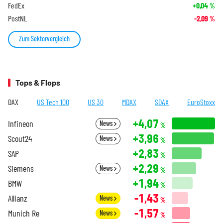
FedEx
+0,04
%
PostNL
-2,09
%
Zum Sektorvergleich
Tops & Flops
DAX
US Tech 100
US 30
MDAX
SDAX
EuroStoxx
+4,07
Infineon
News
%
+3,96
Scout24
News
%
+2,83
SAP
%
+2,29
Siemens
News
%
+1,94
BMW
%
-1,43
Allianz
News
%
-1,57
Munich Re
News
%