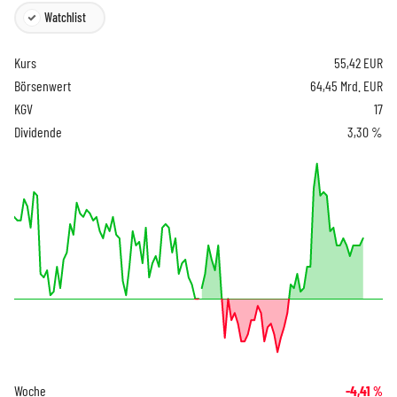
Watchlist
Kurs
55,42
EUR
Börsenwert
64,45 Mrd. EUR
KGV
17
Dividende
3,30 %
Woche
-4,41
%