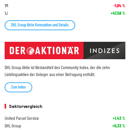
1M
-1,04
%
1J
+47,58
%
DHL Group Aktie Kennzahlen und Details
DHL Group Aktie ist Bestandteil des Community Index, der die zehn
Lieblingsaktien der Anleger aus einer Befragung enthält.
Zum Index
Sektorvergleich
United Parcel Service
+1,43
%
DHL Group
+0,33
%