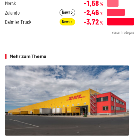
-1,58
Merck
%
-2,46
Zalando
News
%
-3,72
Daimler Truck
News
%
Börse: Tradegate
Mehr zum Thema