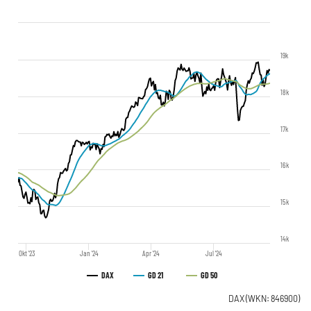
19k
18k
17k
16k
15k
14k
Okt '23
Jan '24
Apr '24
Jul '24
DAX
GD 21
GD 50
DAX
(WKN: 846900)