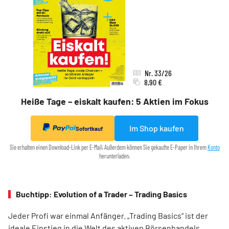
Nr. 33/26
8,90 €
Heiße Tage – eiskalt kaufen: 5 Aktien im Fokus
Im Shop kaufen
Sofortkauf
Sie erhalten einen Download-Link per E-Mail. Außerdem können Sie gekaufte E-Paper in Ihrem
Konto
herunterladen.
Buchtipp: Evolution of a Trader – Trading Basics
Jeder Profi war einmal Anfänger. „Trading Basics“ ist der
ideale Einstieg in die Welt des aktiven Börsenhandels.