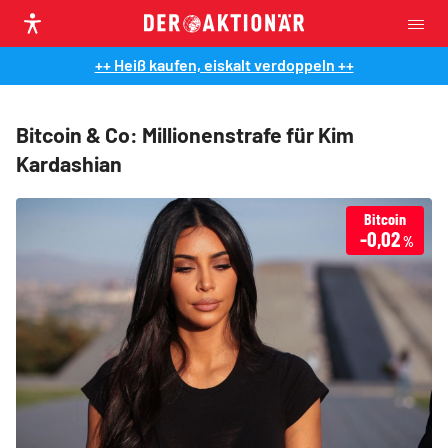
++ Heiß kaufen, eiskalt verdoppeln ++
Bitcoin & Co: Millionenstrafe für Kim
Kardashian
Bitcoin
-0,02
%