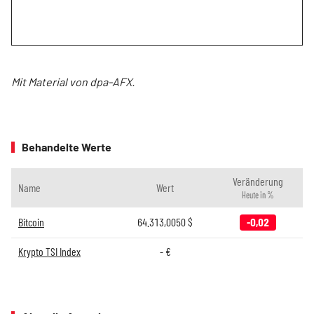
Mit Material von dpa-AFX.
Behandelte Werte
Veränderung
Name
Wert
Heute in %
Bitcoin
64.313,0050
$
-0,02
Krypto TSI Index
-
€