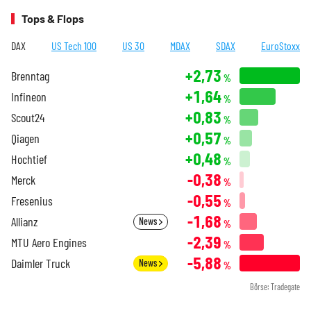
Tops & Flops
DAX
US Tech 100
US 30
MDAX
SDAX
EuroStoxx
+2,73
Brenntag
%
+1,64
Infineon
%
+0,83
Scout24
%
+0,57
Qiagen
%
+0,48
Hochtief
%
-0,38
Merck
%
-0,55
Fresenius
%
-1,68
Allianz
News
%
-2,39
MTU Aero Engines
%
-5,88
Daimler Truck
News
%
Börse: Tradegate