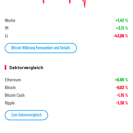
Woche
+1,47
%
1M
+3,11
%
1J
-43,09
%
Bitcoin Währung Kennzahlen und Details
Sektorvergleich
Ethereum
+0,80
%
Bitcoin
-0,02
%
Bitcoin Cash
-1,15
%
Ripple
-1,38
%
Zum Sektorvergleich