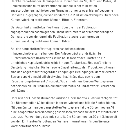
Der Chefredakteur der Herausgeberin Börsenmedien AG, Herr Leon Müller, ist
unmittelbar und mittelbar Positionen über die in der Publikation
angesprochenen nachfolgenden Finanzinstrumente oder hierauf bezogene
Derivate ein-gegangen, die von der durch die Publikation etwaig resultierenden
Kursentwicklung profitieren können: Bitcoin, Ethereum.
Der Autor hält unmittelbar Positionen über die in der Publikation
angesprochenen nachfolgenden Finanzinstrumente oder hierauf bezogene
Derivate, die von der durch die Publikation etwaig resultierenden
Kursentwicklung profitieren können: Bitcoin.
Bei den dargestellten Wertpapieren handelt es sich um
Inhaberschuldverschreibungen. Der Anleger trägt grundsätzlich bei
Kursverlusten des Basiswertes sowie bei Insolvenz der Emittentin ein
erhebliches Kapitalverlustrisiko bis hin zum Totalverlust. Eine ausführliche
Darstellung möglicher Risiken sowie Einzelheiten zu den Produktkonditionen
sind den Angebotsunterlagen (den endgültigen Bedingungen, dem relevanten
Basisprospekt einschließlich etwaiger Nachträge dazu sowie dem
Registrierungsdokument (“Prospekt”) zu entnehmen. Bei den Wertpapieren
handelt es sich um Produkte, die nicht einfach sind und schwer zu verstehen
sein können.
Der Preis der Finanzinstrumente wird von einem Index als Basiswert abgeleitet.
Die Börsenmedien AG hat diesen Index entwickelt und hält die Rechte hieran.
Mit dem Emittenten der dargestellten Wertpapiere hat die Börsenmedien AG
eine Kooperationsvereinbarung geschlossen, wonach sie dem Emittenten eine
Lizenz zur Verwendung des Index erteilt. Die Börsenmedien AG erhält insoweit
von den Emittenten Vergütungen. Weitere Informationen finden Sie unter:
www.deraktionaer.de/invest