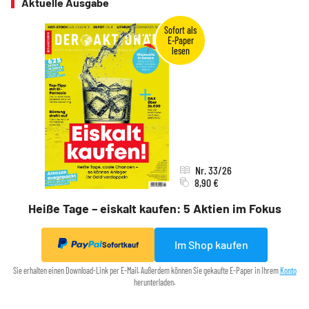
Aktuelle Ausgabe
Nr. 33/26
8,90 €
Heiße Tage – eiskalt kaufen: 5 Aktien im Fokus
Im Shop kaufen
Sofortkauf
Sie erhalten einen Download-Link per E-Mail. Außerdem können Sie gekaufte E-Paper in Ihrem
Konto
herunterladen.