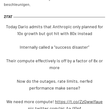
beschleunigen.
Today Dario admits that Anthropic only planned for
10x growth but got hit with 80x instead
Internally called a “success disaster”
Their compute effectively is off by a factor of 8x or
more
Now do the outages, rate limits, nerfed
performance make sense?
We need more compute!
https://t.co/ZzGwwifaue
pic.twitter.com/I4LAaJ10pf