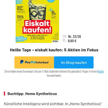
Nr. 33/26
8,90 €
Heiße Tage – eiskalt kaufen: 5 Aktien im Fokus
Im Shop kaufen
Sofortkauf
Sie erhalten einen Download-Link per E-Mail. Außerdem können Sie gekaufte E-Paper in Ihrem
Konto
herunterladen.
Buchtipp: Homo Syntheticus
Künstliche Intelligenz wird sichtbar. In „Homo Syntheticus“