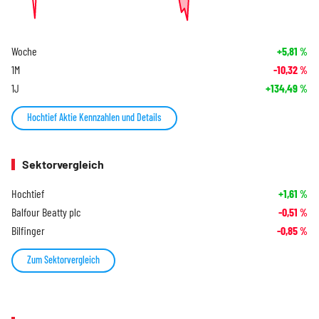
Woche
+5,81
%
1M
-10,32
%
1J
+134,49
%
Hochtief Aktie Kennzahlen und Details
Sektorvergleich
Hochtief
+1,61
%
Balfour Beatty plc
-0,51
%
Bilfinger
-0,85
%
Zum Sektorvergleich