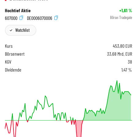
Hochtief Aktie
+1,61
%
607000
DE0006070006
Börse:
Tradegate
Watchlist
Kurs
453,80
EUR
Börsenwert
33,68 Mrd. EUR
KGV
38
Dividende
1,47 %