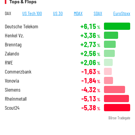
Tops & Flops
DAX
US Tech 100
US 30
MDAX
SDAX
EuroStoxx
+6,15
Deutsche Telekom
%
+3,36
Henkel Vz.
%
+2,73
Brenntag
%
+2,56
Zalando
%
+2,06
RWE
%
-1,63
Commerzbank
%
-1,84
Vonovia
%
-4,32
Siemens
%
-5,13
Rheinmetall
%
-5,38
Scout24
%
Börse: Tradegate