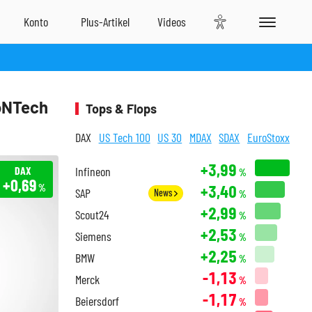
oNTech
Tops & Flops
DAX
US Tech 100
US 30
MDAX
SDAX
EuroStoxx
+3,99
DAX
Infineon
%
+0,69
+3,40
%
SAP
News
%
+2,99
Scout24
%
+2,53
Siemens
%
+2,25
BMW
%
-1,13
Merck
%
-1,17
Beiersdorf
%