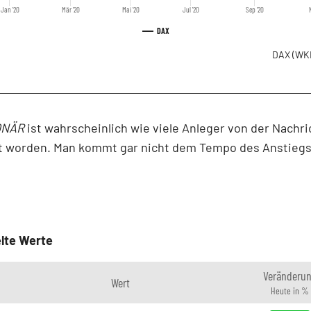
Jan '20
Mär '20
Mai '20
Jul '20
Sep '20
DAX
DAX
(WK
ONÄR
ist wahrscheinlich wie viele Anleger von der Nachri
t worden. Man kommt gar nicht dem Tempo des Anstieg
lte Werte
Veränderu
Wert
Heute in %