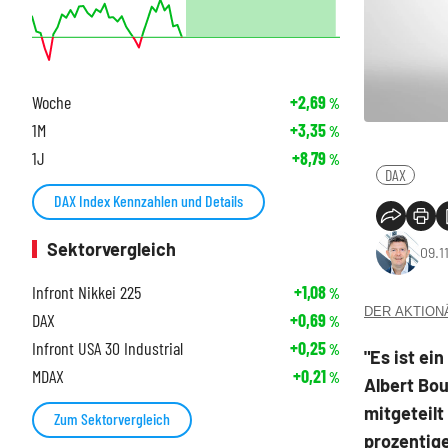
Woche
+2,69
%
1M
+3,35
%
1J
+8,79
%
DAX
DAX Index Kennzahlen und Details
Sektorvergleich
09.1
Infront Nikkei 225
+1,08
%
DER AKTIONÄR
DAX
+0,69
%
Infront USA 30 Industrial
+0,25
%
"Es ist ei
MDAX
+0,21
%
Albert Bo
mitgeteilt
Zum Sektorvergleich
prozentige