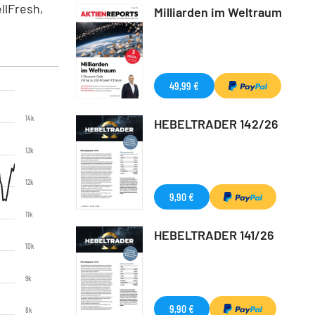
llFresh,
Milliarden im Weltraum
49,99 €
14k
HEBELTRADER 142/26
13k
12k
9,90 €
11k
HEBELTRADER 141/26
10k
9k
9,90 €
8k