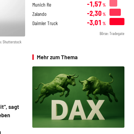
-1,57
Munich Re
%
-2,30
Zalando
%
-3,01
Daimler Truck
%
Börse: Tradegate
o: Shutterstock
Mehr zum Thema
t", sagt
 eben
m