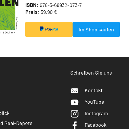
ISBN:
978-3-68932-073-7
Preis:
39,90 €
Im Shop kaufen
Schreiben Sie uns
Kontakt
r
YouTube
lick
Instagram
nd Real-Depots
Facebook