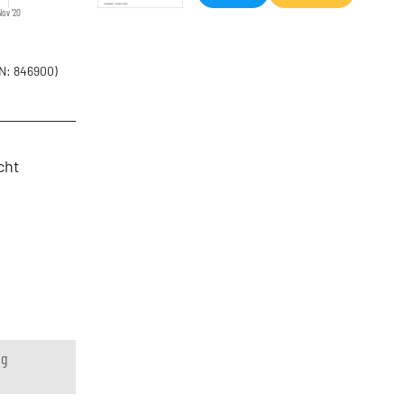
Nov '20
N: 846900)
cht
s
ng