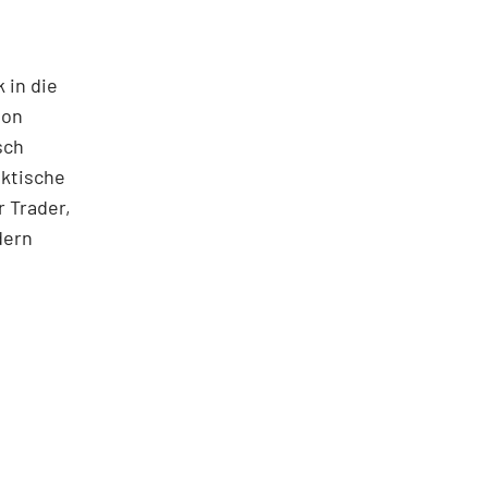
 in die
ton
sch
aktische
 Trader,
dern