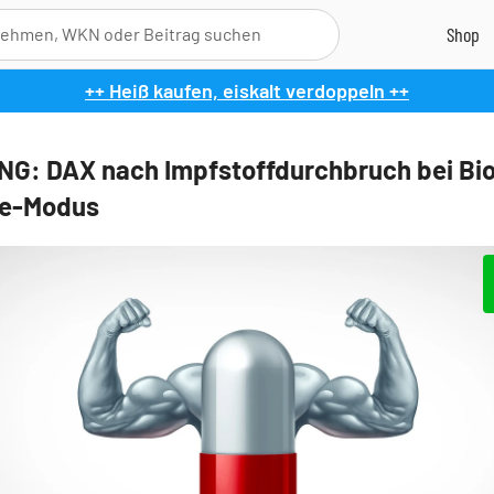
++ Heiß kaufen, eiskalt verdoppeln ++
G: DAX nach Impfstoffdurchbruch bei Bi
ye-Modus