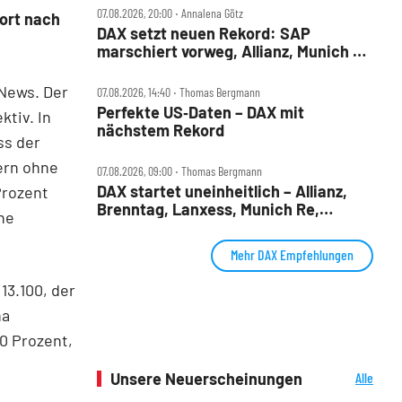
07.08.2026, 20:00 ‧ Annalena Götz
ort nach
DAX setzt neuen Rekord: SAP
marschiert vorweg, Allianz, Munich Re
& Daimler Truck patzen
News. Der
07.08.2026, 14:40 ‧ Thomas Bergmann
Perfekte US‑Daten – DAX mit
ktiv. In
nächstem Rekord
ss der
ern ohne
07.08.2026, 09:00 ‧ Thomas Bergmann
DAX startet uneinheitlich – Allianz,
Prozent
Brenntag, Lanxess, Munich Re,
he
Porsche SE, SUSS MicroTec im Check
Mehr DAX Empfehlungen
13.100, der
na
0 Prozent,
Unsere Neuerscheinungen
Alle
Neuerscheinungen