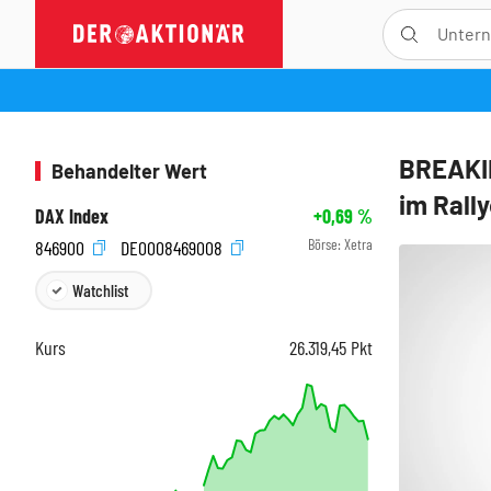
BREAKIN
Behandelter Wert
im Rall
DAX Index
+0,69
%
Börse:
Xetra
846900
DE0008469008
Watchlist
Kurs
26.319,45
Pkt