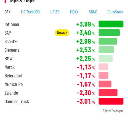
Tops & Flops
DAX
US Tech 100
US 30
MDAX
SDAX
EuroStoxx
+3,99
Infineon
%
+3,40
SAP
News
%
+2,99
Scout24
%
+2,53
Siemens
%
+2,25
BMW
%
-1,13
Merck
%
-1,17
Beiersdorf
%
-1,57
Munich Re
%
-2,30
Zalando
%
-3,01
Daimler Truck
%
Börse: Tradegate