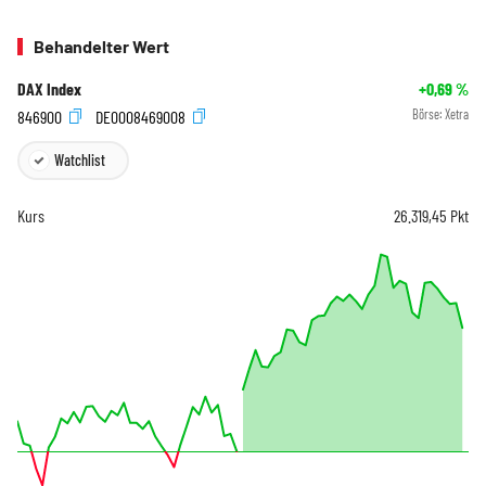
Behandelter Wert
DAX Index
+0,69
%
846900
DE0008469008
Börse:
Xetra
Watchlist
Kurs
26.319,45
Pkt