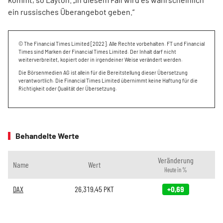
ein russisches Überangebot geben.“
© The Financial Times Limited [2022]. Alle Rechte vorbehalten. FT und Financial
Times sind Marken der Financial Times Limited. Der Inhalt darf nicht
weiterverbreitet, kopiert oder in irgendeiner Weise verändert werden.
Die Börsenmedien AG ist allein für die Bereitstellung dieser Übersetzung
verantwortlich. Die Financial Times Limited übernimmt keine Haftung für die
Richtigkeit oder Qualität der Übersetzung.
Behandelte Werte
Veränderung
Name
Wert
Heute in %
DAX
26.319,45
PKT
+0,69