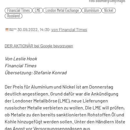
Foto: Bloomberg/GettyImages
Financial Times
LME
London Metal Exchange
Aluminium
Nickel
Russland
30.09.2022, 14:30
‧
von Financial Times
DER AKTIONÄR bei Google bevorzugen
Von Leslie Hook
Financial Times
Übersetzung: Stefanie Konrad
Der Preis für Aluminium und Nickel ist am Donnerstag
deutlich angestiegen. Grund dafür war die Ankündigung
der Londoner Metallbörse (LME), neue Lieferungen
russischer Metalle verbieten zu wollen. Die LME will prüfen,
ob Metalle zu den bereits sanktionierten Rohstoffen Öl und
Kohle hinzugefügt werden sollen. Unter den Händlern löste
das Angst vor Versorgungsengpässen aus.