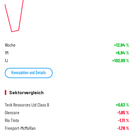
Woche
+12,94
%
1M
+6,94
%
1J
+102,99
%
Kennzahlen und Details
Sektorvergleich
Teck Resources Ltd Class B
+0,63
%
Glencore
-1,05
%
Rio Tinto
-1,11
%
Freeport-McMoRan
-1,78
%