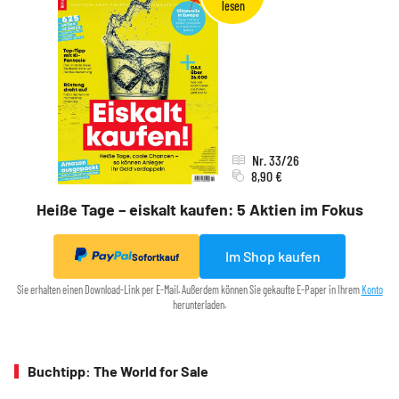
Nr. 33/26
8,90 €
Heiße Tage – eiskalt kaufen: 5 Aktien im Fokus
Im Shop kaufen
Sofortkauf
Sie erhalten einen Download-Link per E-Mail. Außerdem können Sie gekaufte E-Paper in Ihrem
Konto
herunterladen.
Buchtipp: The World for Sale