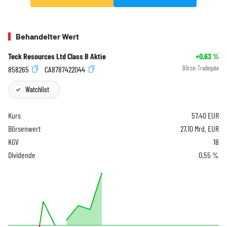
Behandelter Wert
Teck Resources Ltd Class B Aktie
+0,63
%
858265
CA8787422044
Börse:
Tradegate
Watchlist
Kurs
57,40
EUR
Börsenwert
27,10 Mrd. EUR
KGV
18
Dividende
0,55 %