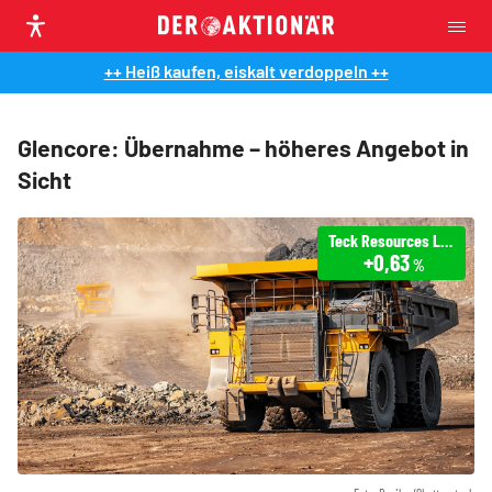
++ Heiß kaufen, eiskalt verdoppeln ++
Glencore: Übernahme – höheres Angebot in
Sicht
Teck Resources Ltd Class B
+0,63
%