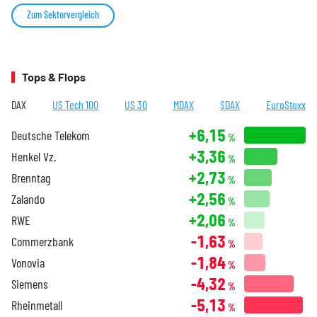
Zum Sektorvergleich
Tops & Flops
DAX
US Tech 100
US 30
MDAX
SDAX
EuroStoxx
+6,15
Deutsche Telekom
%
+3,36
Henkel Vz.
%
+2,73
Brenntag
%
+2,56
Zalando
%
+2,06
RWE
%
-1,63
Commerzbank
%
-1,84
Vonovia
%
-4,32
Siemens
%
-5,13
Rheinmetall
%