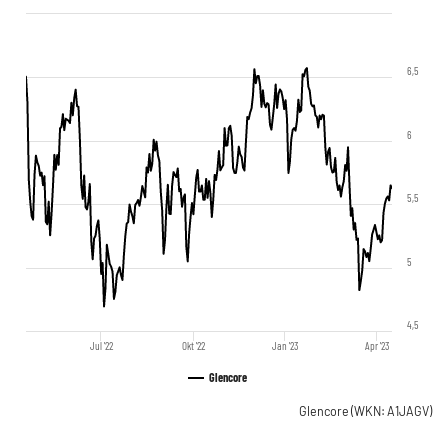
6,5
6
5,5
5
4,5
Jul '22
Okt '22
Jan '23
Apr '23
Glencore
Glencore
(WKN: A1JAGV)