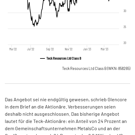
30
25
20
Mai '22
Jul '22
Sep '22
Nov '22
Jan '23
Mär '23
Teck Resources Ltd Class B
Teck Resources Ltd Class B
(WKN: 858265)
Das Angebot sei nie endgültig gewesen, schrieb Glencore
in dem Brief an die Aktionäre. Verbesserungen seien
deshalb nicht ausgeschlossen. Das bisherige Angebot
lautet für die Teck-Aktionäre: ein Anteil von 24 Prozent an
dem Gemeinschaftsunternehmen MetalsCo und an der