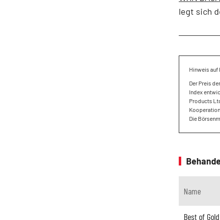
legt sich 
Hinweis auf 
Der Preis de
Index entwic
Products Ltd
Kooperations
Die Börsenme
Behande
Name
Best of Gold