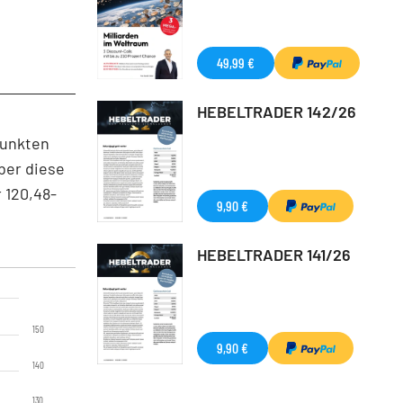
49,99 €
HEBELTRADER 142/26
Punkten
ber diese
 120,48-
9,90 €
HEBELTRADER 141/26
150
9,90 €
140
130