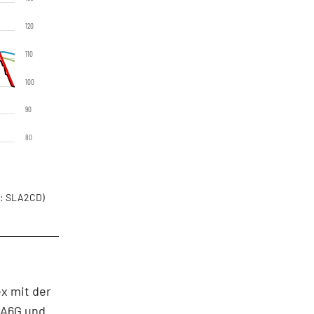
120
110
100
90
80
: SLA2CD)
.
ex mit der
1A6G
und