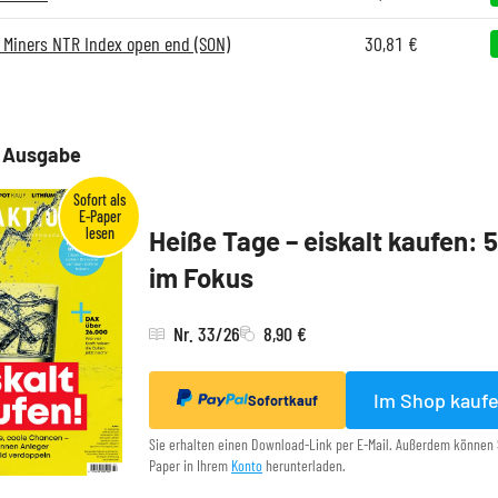
d Miners NTR Index open end (SON)
30,81
€
e Ausgabe
Heiße Tage – eiskalt kaufen: 
im Fokus
Nr. 33/26
8,90 €
Im Shop kauf
Sofortkauf
Sie erhalten einen Download-Link per E-Mail. Außerdem können 
Paper in Ihrem
Konto
herunterladen.