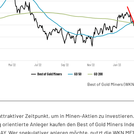
Mai '22
Jul '22
Sep '22
Nov '22
Jan '23
Best of Gold Miners
GD 50
GD 200
Best of Gold Miners
(WKN
 attraktiver Zeitpunkt, um in Minen-Aktien zu investieren
g orientierte Anleger kaufen den Best of Gold Miners Ind
AY
. Wer spekulativer agieren möchte, nutzt die
WKN MF