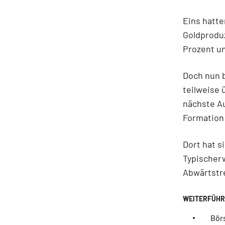
Eins hatte
Goldprodu
Prozent u
Doch nun 
teilweise 
nächste A
Formation
Dort hat s
Typischerw
Abwärtstre
Bör