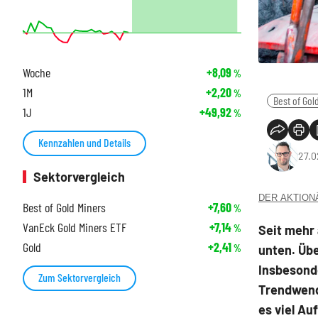
Woche
+8,09
%
1M
+2,20
%
Best of Gol
1J
+49,92
%
Kennzahlen und Details
27.0
Sektorvergleich
DER AKTIONÄR
Best of Gold Miners
+7,60
%
VanEck Gold Miners ETF
+7,14
Seit mehr 
%
Gold
+2,41
unten. Übe
%
Insbesond
Zum Sektorvergleich
Trendwend
es viel Au