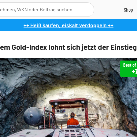
++ Heiß kaufen, eiskalt verdoppeln ++
em Gold-Index lohnt sich jetzt der Einstieg
Best of
+