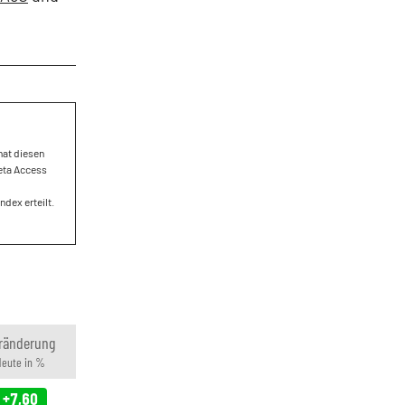
hat diesen
beta Access
dex erteilt.
ränderung
Heute in %
+7,60