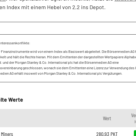
den Index mit einem Hebel von 2,2 ins Depot.
Interessenkonflikte:
r Finanzinstrumente wird von einem Index als Basiswert abgeleitet. Die Börsenmedien AG 
kelt und hält die Rechte hieran. Mit dem Emittenten der dargestellten Wertpapiere Alpha
. und der Morgan Stanley & Co. International plc hat die Börsenmedien AG eine
vereinbarung geschlossen, wonach sie dem Emittenten eine Lizenz zur Verwendung des In
dien AG erhält insoweit von Morgan Stanley & Co. International plc Vergütungen.
lte Werte
Ve
Wert
 Miners
280,93
PKT