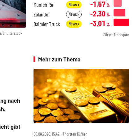
-1,57
Munich Re
News
%
-2,30
Zalando
News
%
-3,01
Daimler Truck
News
%
r/Shutterstock
Börse: Tradegate
Mehr zum Thema
ung nach
ch.
cht gibt
06.08.2026, 15:42 ‧ Thorsten Küfner