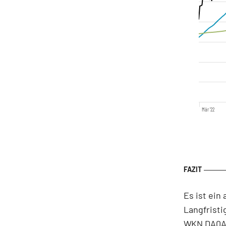
Mär '22
Es ist ein
Langfristi
WKN DA0A