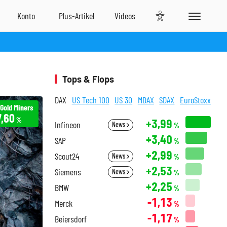
Tops & Flops
DAX
US Tech 100
US 30
MDAX
SDAX
EuroStoxx
 Gold Miners
7,60
%
+3,99
Infineon
News
%
+3,40
SAP
%
+2,99
Scout24
News
%
+2,53
Siemens
News
%
+2,25
BMW
%
-1,13
Merck
%
-1,17
Beiersdorf
%