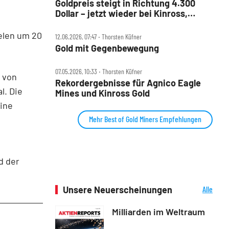
Goldpreis steigt in Richtung 4.300
Dollar – jetzt wieder bei Kinross,
Newmont & Co zugreifen?
elen um 20
12.06.2026, 07:47 ‧ Thorsten Küfner
Gold mit Gegenbewegung
07.05.2026, 10:33 ‧ Thorsten Küfner
 von
Rekordergebnisse für Agnico Eagle
l. Die
Mines und Kinross Gold
ine
Mehr Best of Gold Miners Empfehlungen
d der
Unsere Neuerscheinungen
Alle
Neuerscheinungen
Milliarden im Weltraum