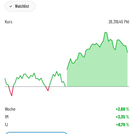
Watchlist
Kurs
26.319,45
Pkt
Woche
+2,69
%
1M
+3,35
%
1J
+8,79
%