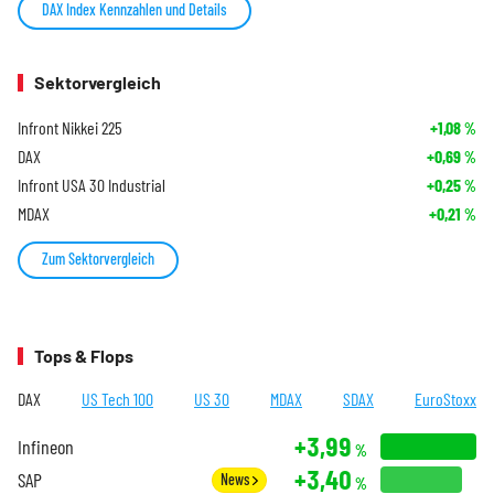
DAX Index Kennzahlen und Details
Sektorvergleich
Infront Nikkei 225
+1,08
%
DAX
+0,69
%
Infront USA 30 Industrial
+0,25
%
MDAX
+0,21
%
Zum Sektorvergleich
Tops & Flops
DAX
US Tech 100
US 30
MDAX
SDAX
EuroStoxx
+3,99
Infineon
%
+3,40
SAP
News
%