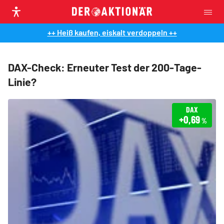
++ Heiß kaufen, eiskalt verdoppeln ++
DAX-Check: Erneuter Test der 200-Tage-
Linie?
DAX
+0,69
%