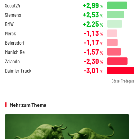
+2,99
Scout24
%
+2,53
Siemens
%
+2,25
BMW
%
-1,13
Merck
%
-1,17
Beiersdorf
%
-1,57
Munich Re
%
-2,30
Zalando
%
-3,01
Daimler Truck
%
Börse: Tradegate
Mehr zum Thema