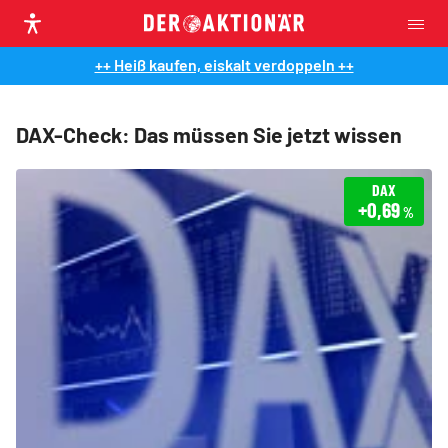
++ Heiß kaufen, eiskalt verdoppeln ++
DAX-Check: Das müssen Sie jetzt wissen
DAX
+0,69
%