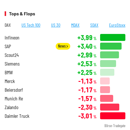
Tops & Flops
DAX
US Tech 100
US 30
MDAX
SDAX
EuroStoxx
+3,99
Infineon
%
+3,40
SAP
News
%
+2,99
Scout24
%
+2,53
Siemens
%
+2,25
BMW
%
-1,13
Merck
%
-1,17
Beiersdorf
%
-1,57
Munich Re
%
-2,30
Zalando
%
-3,01
Daimler Truck
%
Börse: Tradegate