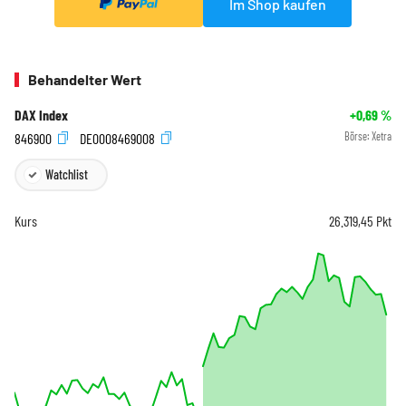
Im Shop kaufen
Behandelter Wert
DAX Index
+0,69
%
846900
DE0008469008
Börse:
Xetra
Watchlist
Kurs
26.319,45
Pkt