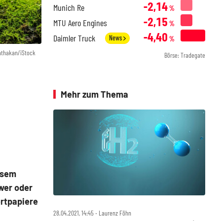
-2,14
Munich Re
%
-2,15
MTU Aero Engines
%
-4,40
Daimler Truck
News
%
athakan/iStock
Börse: Tradegate
Mehr zum Thema
iesem
ower oder
ertpapiere
28.04.2021, 14:45 ‧ Laurenz Föhn