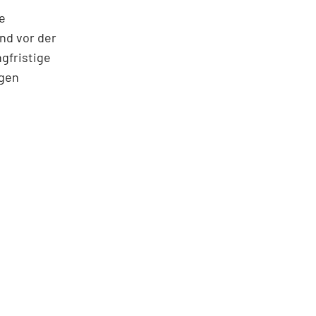
e
und vor der
gfristige
igen