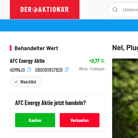
Nel, Pl
Behandelter Wert
AFC Energy Aktie
+0,77
%
Börse:
Tradegate
A0MNJ0
GB00B18S7B29
Watchlist
AFC Energy
Aktie jetzt handeln?
Kaufen
Verkaufen