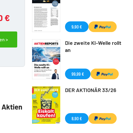
0 €
9,90 €
en >
Die zweite KI-Welle rollt
an
99,99 €
DER AKTIONÄR 33/26
5 Aktien
8,90 €