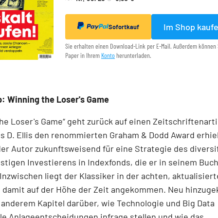
Im Shop kauf
Sofortkauf
Sie erhalten einen Download-Link per E-Mail. Außerdem können 
Paper in Ihrem
Konto
herunterladen.
: Winning the Loser's Game
he Loser's Game“ geht zurück auf einen Zeitschriftenartik
s D. Ellis den renommierten Graham & Dodd Award erhiel
der Autor zukunftsweisend für eine Strategie des diversif
tigen Investierens in Indexfonds, die er in seinem Buch
Inzwischen liegt der Klassiker in der achten, aktualisier
st damit auf der Höhe der Zeit angekommen. Neu hinzu
 anderem Kapitel darüber, wie Technologie und Big Data
lle Anlageentscheidungen infrage stellen und wie das