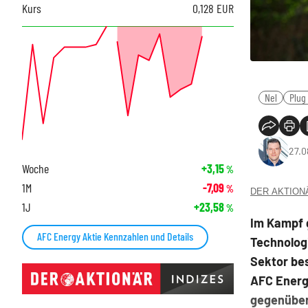
Kurs
0,128
EUR
Nel
Plug
27.0
Woche
+3,15
%
1M
-7,09
%
DER AKTIONÄR
1J
+23,58
%
Im Kampf 
AFC Energy Aktie Kennzahlen und Details
Technologi
Sektor bes
AFC Energ
gegenüber