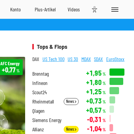
Tops & Flops
DAX
US Tech 100
US 30
MDAX
SDAX
EuroStoxx
AFC Energy
+0,77
%
+1,95
Brenntag
%
+1,80
Infineon
%
+1,25
Scout24
%
+0,73
Rheinmetall
News
%
+0,57
Qiagen
%
-0,31
Siemens Energy
%
-1,04
Allianz
News
%