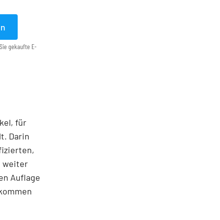
en
Sie gekaufte E-
el, für
t. Darin
izierten,
 weiter
ten Auflage
gekommen