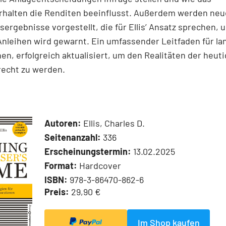
rhalten die Renditen beeinflusst. Außerdem werden neu
ergebnisse vorgestellt, die für Ellis’ Ansatz sprechen, 
Anleihen wird gewarnt. Ein umfassender Leitfaden für lan
nen, erfolgreich aktualisiert, um den Realitäten der heut
recht zu werden.
Autoren:
Ellis, Charles D.
Seitenanzahl:
336
Erscheinungstermin:
13.02.2025
Format:
Hardcover
ISBN:
978-3-86470-862-6
Preis:
29,90 €
Im Shop kaufen