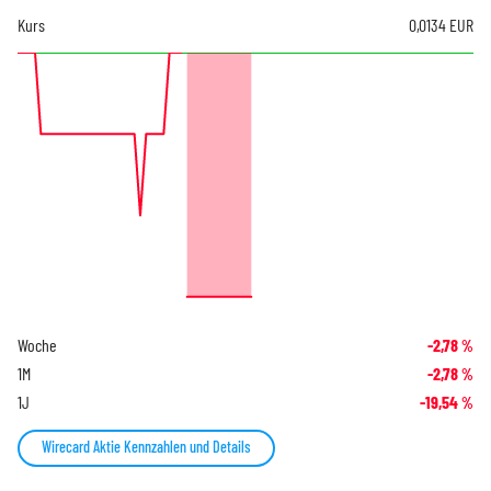
Kurs
0,0134
EUR
Woche
-2,78
%
1M
-2,78
%
1J
-19,54
%
Wirecard Aktie Kennzahlen und Details