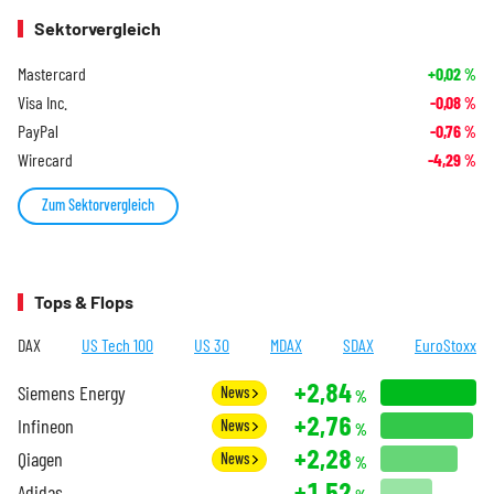
Sektorvergleich
Mastercard
+0,02
%
Visa Inc.
-0,08
%
PayPal
-0,76
%
Wirecard
-4,29
%
Zum Sektorvergleich
Tops & Flops
DAX
US Tech 100
US 30
MDAX
SDAX
EuroStoxx
+2,84
Siemens Energy
News
%
+2,76
Infineon
News
%
+2,28
Qiagen
News
%
+1,52
Adidas