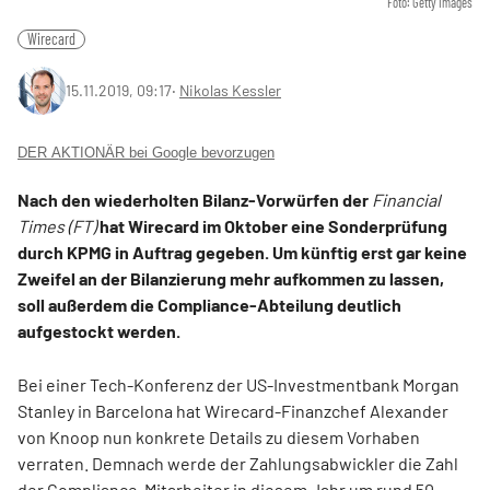
Foto: Getty Images
Wirecard
15.11.2019, 09:17
‧
Nikolas Kessler
DER AKTIONÄR bei Google bevorzugen
Nach den wiederholten Bilanz-Vorwürfen der
Financial
Times (FT)
hat Wirecard im Oktober eine Sonderprüfung
durch KPMG in Auftrag gegeben. Um künftig erst gar keine
Zweifel an der Bilanzierung mehr aufkommen zu lassen,
soll außerdem die Compliance-Abteilung deutlich
aufgestockt werden.
Bei einer Tech-Konferenz der US-Investmentbank Morgan
Stanley in Barcelona hat Wirecard-Finanzchef Alexander
von Knoop nun konkrete Details zu diesem Vorhaben
verraten. Demnach werde der Zahlungsabwickler die Zahl
der Compliance-Mitarbeiter in diesem Jahr um rund 50