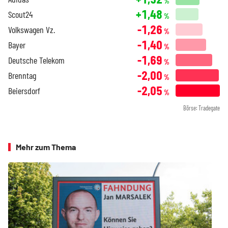
%
+1,48
Scout24
%
-1,26
Volkswagen Vz.
%
-1,40
Bayer
%
-1,69
Deutsche Telekom
%
-2,00
Brenntag
%
-2,05
Beiersdorf
%
Börse: Tradegate
Mehr zum Thema