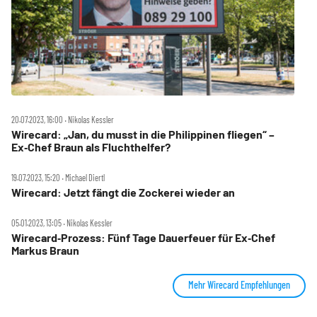
20.07.2023, 16:00 ‧ Nikolas Kessler
Wirecard: „Jan, du musst in die Philippinen fliegen“ –
Ex‑Chef Braun als Fluchthelfer?
19.07.2023, 15:20 ‧ Michael Diertl
Wirecard: Jetzt fängt die Zockerei wieder an
05.01.2023, 13:05 ‧ Nikolas Kessler
Wirecard‑Prozess: Fünf Tage Dauerfeuer für Ex‑Chef
Markus Braun
Mehr Wirecard Empfehlungen