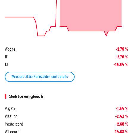
Woche
-2,78
%
1M
-2,78
%
1J
-19,54
%
Wirecard Aktie Kennzahlen und Details
Sektorvergleich
PayPal
-1,54
%
Visa Inc.
-2,43
%
Mastercard
-2,68
%
Wirecard
-14,63
%