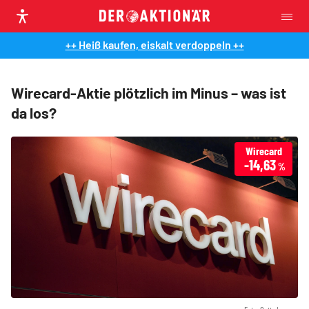
++ Heiß kaufen, eiskalt verdoppeln ++
Wirecard-Aktie plötzlich im Minus – was ist
da los?
Wirecard
-14,63
%