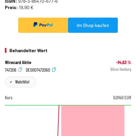
ISBN:
978-3-86470-677-6
Preis:
19,90 €
Im Shop kaufen
Behandelter Wert
Wirecard Aktie
-14,63
%
747206
DE0007472060
Börse:
Hamburg
Watchlist
Kurs
0,0140
EUR