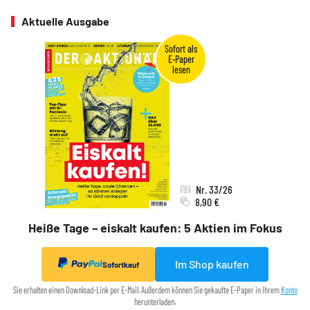
Aktuelle Ausgabe
Nr. 33/26
8,90 €
Heiße Tage – eiskalt kaufen: 5 Aktien im Fokus
Im Shop kaufen
Sofortkauf
Sie erhalten einen Download-Link per E-Mail. Außerdem können Sie gekaufte E-Paper in Ihrem
Konto
herunterladen.