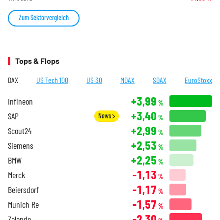
Zum Sektorvergleich
Tops & Flops
DAX
US Tech 100
US 30
MDAX
SDAX
EuroStoxx
+3,99
Infineon
%
+3,40
SAP
News
%
+2,99
Scout24
%
+2,53
Siemens
%
+2,25
BMW
%
-1,13
Merck
%
-1,17
Beiersdorf
%
-1,57
Munich Re
%
-2,30
Zalando