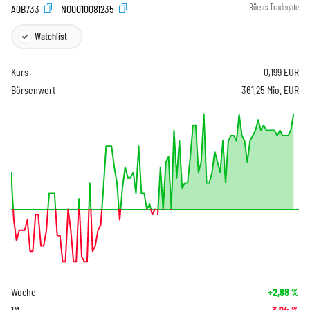
A0B733
NO0010081235
Börse:
Tradegate
Watchlist
Kurs
0,199
EUR
Börsenwert
361,25 Mio. EUR
Woche
+2,88
%
1M
-3,94