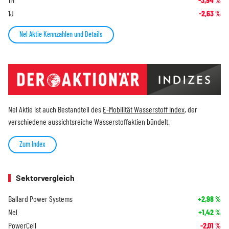
%
1J
-2,63
%
Nel Aktie Kennzahlen und Details
Nel Aktie ist auch Bestandteil des
E-Mobilität Wasserstoff Index
, der
verschiedene aussichtsreiche Wasserstoffaktien bündelt.
Zum Index
Sektorvergleich
Ballard Power Systems
+2,98
%
Nel
+1,42
%
PowerCell
-2,01
%