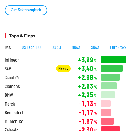
Zum Sektorvergleich
Tops & Flops
DAX
US Tech 100
US 30
MDAX
SDAX
EuroStoxx
+3,99
Infineon
%
+3,40
SAP
News
%
+2,99
Scout24
%
+2,53
Siemens
%
+2,25
BMW
%
-1,13
Merck
%
-1,17
Beiersdorf
%
-1,57
Munich Re
%
-2,30
Zalando
%