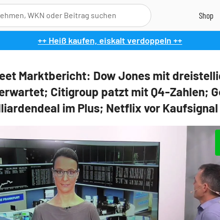
++ Heiß kaufen, eiskalt verdoppeln ++
reet Marktbericht: Dow Jones mit dreistell
 erwartet; Citigroup patzt mit Q4-Zahlen; 
liardendeal im Plus; Netflix vor Kaufsignal