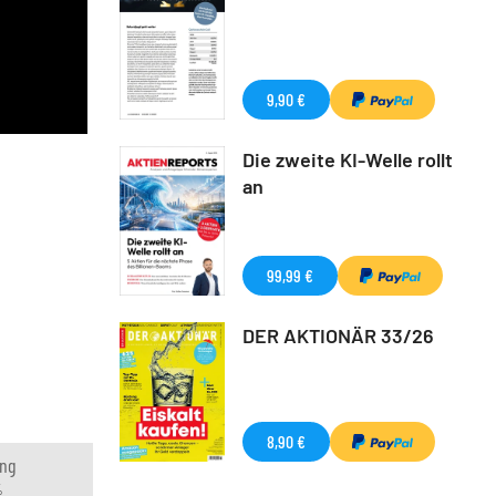
9,90 €
Die zweite KI-Welle rollt
an
99,99 €
DER AKTIONÄR 33/26
8,90 €
ng
%