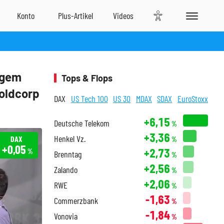
igem
Tops & Flops
Goldcorp
DAX
US Tech 100
US 30
MDAX
SDAX
EuroStoxx
+6,15
Deutsche Telekom
%
+3,36
Henkel Vz.
DAX
%
+0,05
+2,73
%
Brenntag
%
+2,56
Zalando
%
+2,06
RWE
%
-1,63
Commerzbank
%
-1,84
Vonovia
%