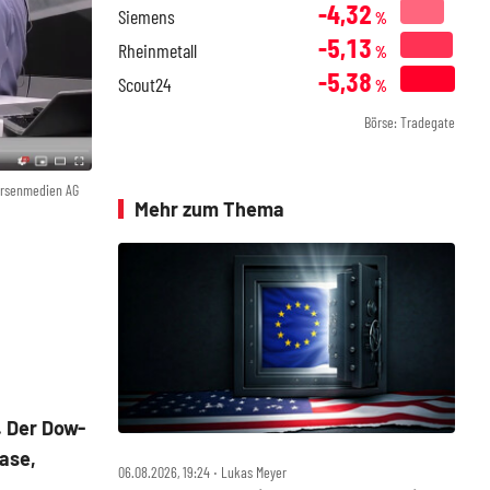
-4,32
Siemens
%
-5,13
Rheinmetall
%
-5,38
Scout24
%
Börse: Tradegate
örsenmedien AG
Mehr zum Thema
. Der Dow-
hase,
06.08.2026, 19:24 ‧ Lukas Meyer