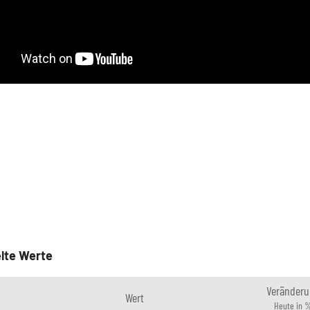
lte Werte
Veränderu
Wert
Heute in 