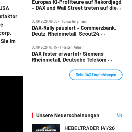
Europas KI‑Profiteure auf Rekordjagd
– DAX und Wall Street treten auf die
 USA
Bremse
gsfaktor
06.08.2026, 09:00 ‧ Thomas Bergmann
te
DAX‑Rally pausiert – Commerzbank,
corp,
Deutz, Rheinmetall, Scout24,
Siemens, SUSS, United Internet im
 Sie im
Check
06.08.2026, 07:35 ‧ Thorsten Küfner
DAX fester erwartet: Siemens,
Rheinmetall, Deutsche Telekom,
Merck und Commerzbank im Fokus
Mehr DAX Empfehlungen
Unsere Neuerscheinungen
Alle
Neuerscheinungen
HEBELTRADER 141/26