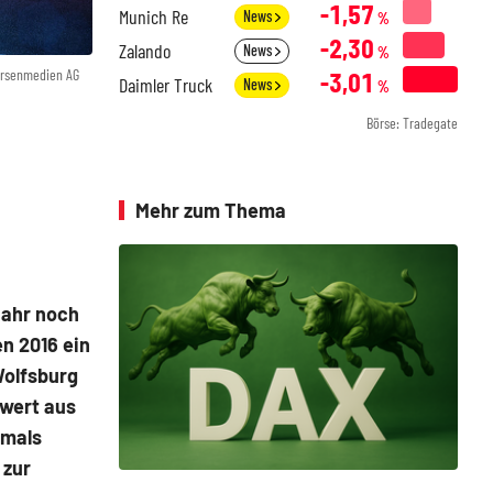
-1,57
Munich Re
News
%
-2,30
Zalando
News
%
örsenmedien AG
-3,01
Daimler Truck
News
%
Börse: Tradegate
Mehr zum Thema
Jahr noch
en 2016 ein
Wolfsburg
hwert aus
amals
 zur