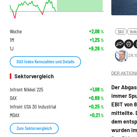
Woche
+2,06
DAX
Vol
%
1M
+1,25
%
1J
+9,26
%
28.1
DAX Index Kennzahlen und Details
DER AKTIONÄR
Sektorvergleich
Der Abgas
Infront Nikkei 225
+1,08
%
immer Spur
DAX
+0,69
%
EBIT von 8
Infront USA 30 Industrial
+0,25
%
mitteilte.
MDAX
+0,21
%
dem entsp
Zum Sektorvergleich
wurden im 