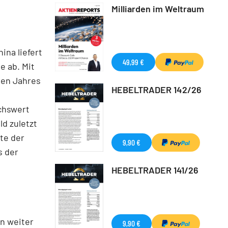
Milliarden im Weltraum
ina liefert
49,99 €
e ab. Mit
den Jahres
HEBELTRADER 142/26
chswert
ld zuletzt
te der
9,90 €
s der
HEBELTRADER 141/26
n weiter
9,90 €