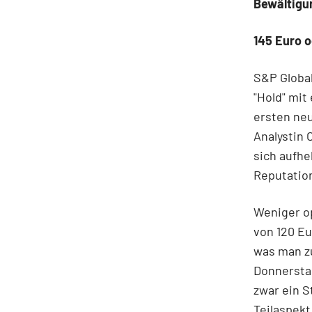
Bewältigun
145 Euro o
S&P Global
"Hold" mit
ersten ne
Analystin
sich aufh
Reputatio
Weniger op
von 120 Eu
was man zu
Donnerstag
zwar ein S
Teilaspekt