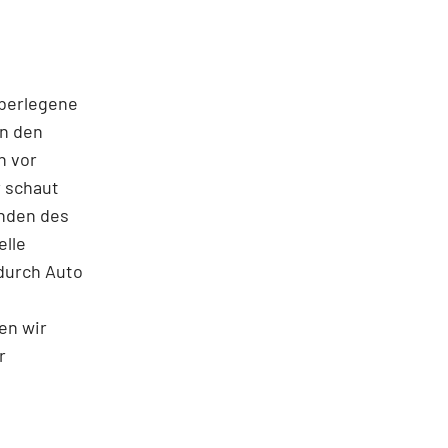
überlegene
an den
n vor
 schaut
unden des
elle
durch Auto
en wir
r