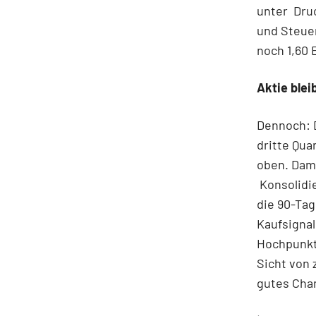
unter
Dru
und Steuer
noch 1,60 
Aktie blei
Dennoch: D
dritte Qua
oben. Dami
Konsolidi
die 90-Tag
Kaufsignal
Hochpunkte
Sicht von 
gutes Chan