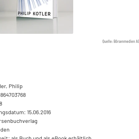
Quelle: Börsenmedien A
er, Philip
3864703768
8
ngsdatum: 15.06.2016
örsenbuchverlag
nden
eit: als Buch und als eBook erhältlich