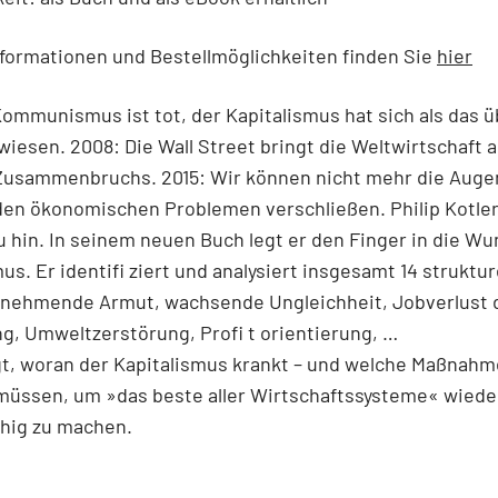
formationen und Bestellmöglichkeiten finden Sie
hier
Kommunismus ist tot, der Kapitalismus hat sich als das 
iesen. 2008: Die Wall Street bringt die Weltwirtschaft 
Zusammenbruchs. 2015: Wir können nicht mehr die Auge
den ökonomischen Problemen verschließen. Philip Kotler
 hin. In seinem neuen Buch legt er den Finger in die W
mus. Er identifi ziert und analysiert insgesamt 14 struktur
unehmende Armut, wachsende Ungleichheit, Jobverlust 
g, Umweltzerstörung, Profi t orientierung, …
gt, woran der Kapitalismus krankt – und welche Maßnahm
 müssen, um »das beste aller Wirtschaftssysteme« wiede
ähig zu machen.