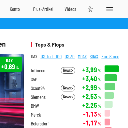
en
Tops & Flops
DAX
US Tech 100
US 30
MDAX
SDAX
EuroStoxx
DAX
+0,69
%
+3,99
Infineon
News
%
+3,40
SAP
%
+2,99
Scout24
News
%
+2,53
Siemens
News
%
+2,25
BMW
%
-1,13
Merck
%
-1,17
Beiersdorf
%