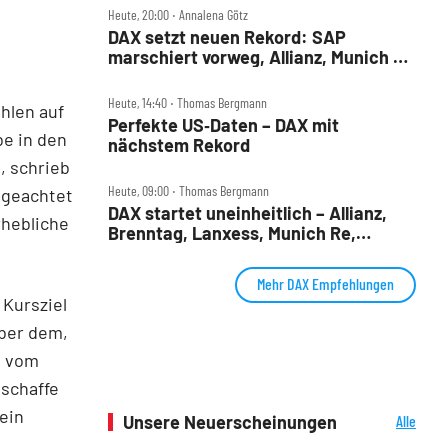
Heute, 20:00 ‧ Annalena Götz
DAX setzt neuen Rekord: SAP
marschiert vorweg, Allianz, Munich Re
& Daimler Truck patzen
Heute, 14:40 ‧ Thomas Bergmann
hlen auf
Perfekte US‑Daten – DAX mit
be in den
nächstem Rekord
, schrieb
Heute, 09:00 ‧ Thomas Bergmann
ngeachtet
DAX startet uneinheitlich – Allianz,
rhebliche
Brenntag, Lanxess, Munich Re,
Porsche SE, SUSS MicroTec im Check
Mehr DAX Empfehlungen
 Kursziel
über dem,
e vom
 schaffe
ein
Unsere Neuerscheinungen
Alle
Neuerscheinungen