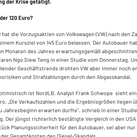
g der Krise getätigt.
der 120 Euro?
 hat die Vorzugsaktien von Volkswagen (VW) nach den Za
 einem Kursziel von 145 Euro belassen. Der Autobauer ha
un Monaten des Jahres erwartungsgemäß abgeschnitten
 Caren Ngo Siew Teng in einer Studie vom Donnerstag. U
ellender Geschäftstrends drohten VW aber immer noch e
nsrisiken und Strafzahlungen durch den Abgasskandal.
timistisch ist NordLB. Analyst Frank Schwope
sieht ein
ro. „Die Verkaufszahlen und die Ergebnisgrößen liegen 
 Jahresbeginn erwarten durfte", schrieb in einer Studi
. Der jüngst richterlich bestätigte Vergleich in den USA
tück Planungssicherheit für den Autobauer, sei aber nur 
 der Gesamtkosten des Diesel-Skandals.