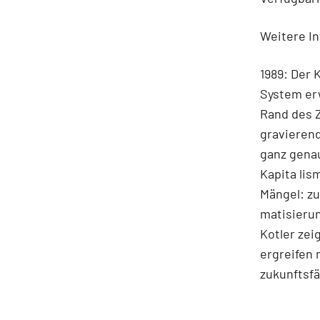
Weitere In
1989: Der 
System erw
Rand des 
gravieren
ganz genau
Kapita lis
Mängel: z
matisierun
Kotler zei
ergreifen
zukunftsf