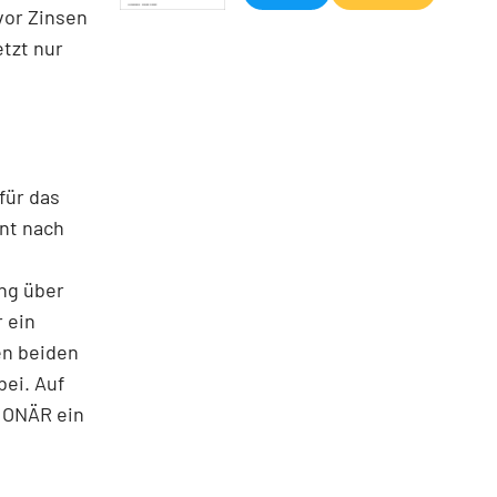
vor Zinsen
tzt nur
für das
ent nach
ung über
 ein
den beiden
bei. Auf
TIONÄR ein