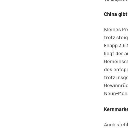
China gibt
Kleines Pr
trotz stei
knapp 3,6 
liegt der 
Gemeinsch
des entspr
trotz insg
Gewinnrüc
Neun-Mona
Kernmarke
Auch steh