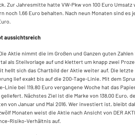
ck. Zur Jahresmitte hatte VW-Pkw von 100 Euro Umsatz 
n noch 1,66 Euro behalten. Nach neun Monaten sind es je
Euro.
bt aussichtsreich
ie Aktie nimmt die im Großen und Ganzen guten Zahlen 
rtal als Steilvorlage auf und klettert um knapp zwei Proz
t hellt sich das Chartbild der Aktie weiter auf. Die letzte
erung lief exakt bis auf die 200-Tage-Linie. Mit dem Spr
e-Linie bei 119,80 Euro vergangene Woche hat das Papier
 geliefert. Nächstes Ziel ist die Marke von 138,00 Euro, 
n von Januar und Mai 2016. Wer investiert ist, bleibt da
zwölf Monaten weist die Aktie nach Ansicht von DER AK
ce-Risiko-Verhältnis auf.