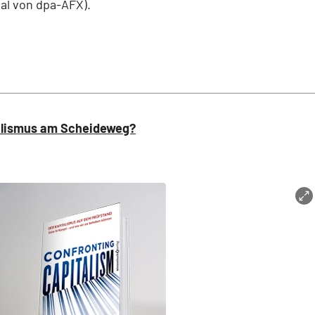
ial von dpa-AFX).
alismus am Scheideweg?