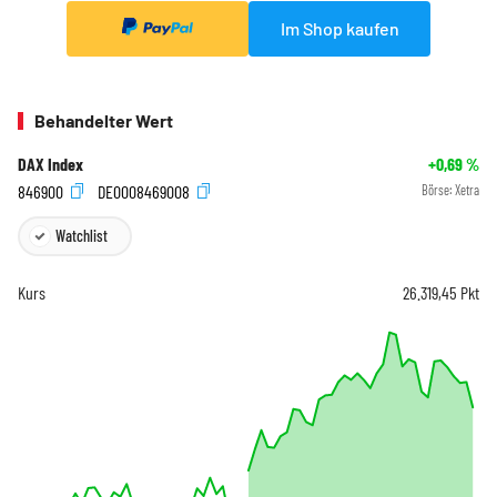
Im Shop kaufen
Behandelter Wert
DAX Index
+0,69
%
846900
DE0008469008
Börse:
Xetra
Watchlist
Kurs
26.319,45
Pkt