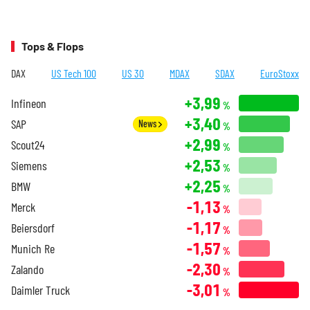
Tops & Flops
DAX
US Tech 100
US 30
MDAX
SDAX
EuroStoxx
+3,99
Infineon
%
+3,40
SAP
News
%
+2,99
Scout24
%
+2,53
Siemens
%
+2,25
BMW
%
-1,13
Merck
%
-1,17
Beiersdorf
%
-1,57
Munich Re
%
-2,30
Zalando
%
-3,01
Daimler Truck
%