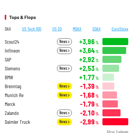
Tops & Flops
DAX
US Tech 100
US 30
MDAX
SDAX
EuroStoxx
+3,96
Scout24
News
%
+3,64
Infineon
News
%
+2,92
SAP
%
+2,53
Siemens
News
%
+1,77
BMW
%
-1,39
Brenntag
News
%
-1,68
Munich Re
News
%
-1,79
Merck
%
-2,10
Zalando
News
%
-2,99
Daimler Truck
News
%
Börse: Tradegate