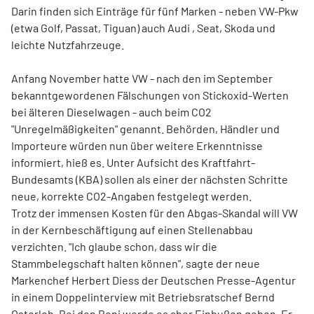
Darin finden sich Einträge für fünf Marken - neben
VW
-Pkw
(etwa Golf, Passat, Tiguan) auch Audi , Seat, Skoda und
leichte Nutzfahrzeuge.
Anfang November hatte
VW
- nach den im September
bekanntgewordenen Fälschungen von Stickoxid-Werten
bei älteren Dieselwagen - auch beim CO2
"Unregelmäßigkeiten" genannt. Behörden, Händler und
Importeure würden nun über weitere Erkenntnisse
informiert, hieß es. Unter Aufsicht des Kraftfahrt-
Bundesamts (KBA) sollen als einer der nächsten Schritte
neue, korrekte CO2-Angaben festgelegt werden.
Trotz der immensen Kosten für den Abgas-Skandal will
VW
in der Kernbeschäftigung auf einen Stellenabbau
verzichten. "Ich glaube schon, dass wir die
Stammbelegschaft halten können", sagte der neue
Markenchef Herbert Diess der Deutschen Presse-Agentur
in einem Doppelinterview mit Betriebsratschef Bernd
Osterloh. Bei den Boni werde es aber Einbußen geben. Er