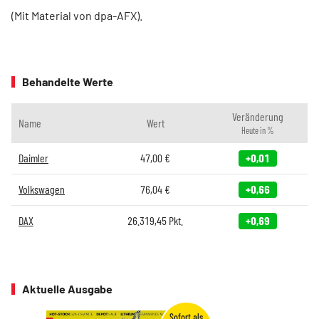
(Mit Material von dpa-AFX).
Behandelte Werte
Veränderung
Name
Wert
Heute in %
Daimler
47,00
€
+0,01
Volkswagen
76,04
€
+0,66
DAX
26.319,45
Pkt.
+0,69
Aktuelle Ausgabe