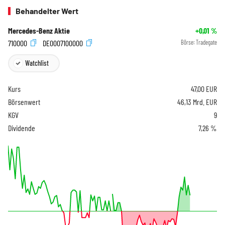
Behandelter Wert
Mercedes-Benz Aktie
+0,01
%
710000
DE0007100000
Börse:
Tradegate
Watchlist
Kurs
47,00
EUR
Börsenwert
46,13 Mrd. EUR
KGV
9
Dividende
7,26 %