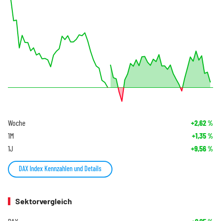
Woche
+2,62
%
1M
+1,35
%
1J
+9,56
%
DAX Index Kennzahlen und Details
Sektorvergleich