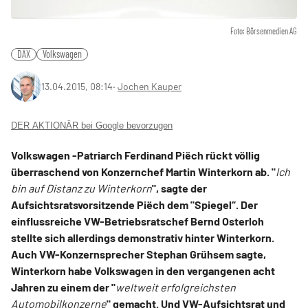
Foto: Börsenmedien AG
DAX
Volkswagen
13.04.2015, 08:14
‧
Jochen Kauper
DER AKTIONÄR bei Google bevorzugen
Volkswagen -Patriarch Ferdinand Piëch rückt völlig
überraschend von Konzernchef Martin Winterkorn ab. "
Ich
bin auf Distanz zu Winterkorn
", sagte der
Aufsichtsratsvorsitzende Piëch dem "Spiegel“. Der
einflussreiche VW-Betriebsratschef Bernd Osterloh
stellte sich allerdings demonstrativ hinter Winterkorn.
Auch VW-Konzernsprecher Stephan Grühsem sagte,
Winterkorn habe Volkswagen in den vergangenen acht
Jahren zu einem der "
weltweit erfolgreichsten
Automobilkonzerne
" gemacht. Und VW-Aufsichtsrat und