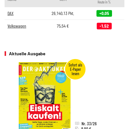
Heute in %
DAX
26.140,13
Pkt.
+0,05
Volkswagen
75,54
€
-1,52
Aktuelle Ausgabe
Nr. 33/26
8,90 €