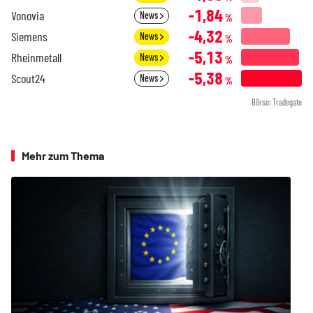
-1,84
Vonovia
News
%
-4,32
Siemens
News
%
-5,13
Rheinmetall
News
%
-5,38
Scout24
News
%
Börse: Tradegate
Mehr zum Thema