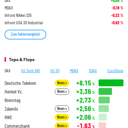
DAX
+0,05
%
MDAX
-0,18
%
Infront Nikkei 225
-0,22
%
Infront USA 30 Industrial
-0,82
%
Zum Sektorvergleich
Tops & Flops
DAX
US Tech 100
US 30
MDAX
SDAX
EuroStoxx
+6,15
Deutsche Telekom
News
%
+3,36
Henkel Vz.
News
%
+2,73
Brenntag
%
+2,56
Zalando
News
%
+2,06
RWE
News
%
-1,63
Commerzbank
News
%